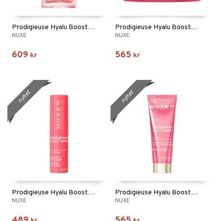
Prodigieuse Hyalu Boost Illuminating Concentrate
Prodigieuse Hyalu Boost Night Recovery Oil Balm
NUXE
NUXE
609
565
kr
kr
nyhet
nyhet
Prodigieuse Hyalu Boost Reviving Eye Stick
Prodigieuse Hyalu Boost Smoothing Glow Gel-Cream
NUXE
NUXE
489
565
kr
kr