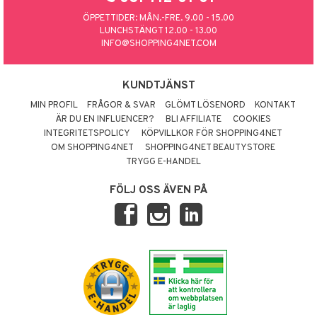
ÖPPETTIDER: MÅN.-FRE. 9.00 - 15.00
LUNCHSTÄNGT 12.00 - 13.00
INFO@SHOPPING4NET.COM
KUNDTJÄNST
MIN PROFIL
FRÅGOR & SVAR
GLÖMT LÖSENORD
KONTAKT
ÄR DU EN INFLUENCER?
BLI AFFILIATE
COOKIES
INTEGRITETSPOLICY
KÖPVILLKOR FÖR SHOPPING4NET
OM SHOPPING4NET
SHOPPING4NET BEAUTYSTORE
TRYGG E-HANDEL
FÖLJ OSS ÄVEN PÅ