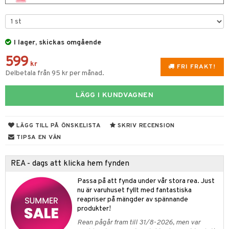
 & Gelé
nzer & Highlighter
ppar
ylotion
y spray
en
ymprodukter
cealer
lm
glar
n utan sol
tljus & Rumsdoft
mband
om
I lager, skickas omgående
gad Dagcreme
ppenna
naglar
on
odorant
 de cologne
sband
599
kr
ndation
pglans
ellack
liner / Kajal
lbehör
chgelé & tvål
 de parfum
hängen
FRI FRAKT!
lsam
apotek
rd
dukter
Delbetala från 95 kr per månad.
mer
pstift
elvård
nsar
e-up
vård
 de toilette
gar
ktriska trimmers
iktscremer
gon
vård
ärer
LÄGG I KUNDVAGNEN
er
mover
ögonfransar
iga
t Set
tset
avfall
n utan sol
ylotion
e
m
uge
lbehör
cara
cetter
ndvård
färg
tset
n utan sol
er shave balm
pa
LÄGG TILL PÅ ÖNSKELISTA
SKRIV RECENSION
onbryn
borttagning
hampo
TIPSA EN VÄN
sk
odorant
er shave lotion
inser
onskugga
ppsolja
ling produkter
essärer
chgelé & tvål
 de cologne
UE
REA - dags att klicka hem fynden
mma & Baby
lbehör
oncremer
ndvård
 de toilette
nique
Passa på att fynda under vår stora rea. Just
änst
ling
nu är varuhuset fyllt med fantastiska
ling
borttagning
tset
p 10
reapriser på mängder av spännande
 & svar
produkter
produkter
produkter
produkter!
g 1: Rengöring
rd
produkt
Rean pågår fram till 31/8-2026, men var
cialprodukter
göring
cialprodukter