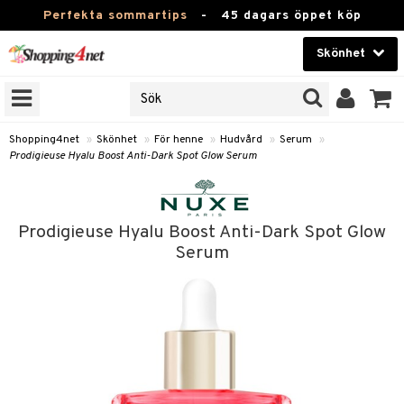
Perfekta sommartips
-
45 dagars öppet köp
Skönhet
RKEN
Skönhet
M BRANDS
T
Kontaktlinser
Shopping4net
»
Skönhet
»
För henne
»
Hudvård
»
Serum
»
Prodigieuse Hyalu Boost Anti-Dark Spot Glow Serum
JER
Hälsokost
ODUKTER
Apotek
TKORT
Prodigieuse Hyalu Boost Anti-Dark Spot Glow
Fitness
Serum
e
Hem & Inredning
Leksaker, Barn & Baby
essoarer
rd
Varumärken
lsam
iktscremer
Kampanjer
star / Kammar
 hy
iktsvård