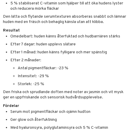
5 % stabiliserat C-vitamin som hjälper till att öka hudens lyster
och reducera mörka fläckar
Den lätta och flytande serumtexturen absorberas snabbt och lämnar
huden med en fräsch och behaglig känsla utan att klibba.
Resultat
Omedelbart: huden känns återfuktad och hudbarriären stärks
Efter 7 dagar: huden upplevs slätare
Efter 1 månad: huden känns fylligare och mer spänstig
Efter 2 månader:
Antal pigmentfläckar: -23 %
Intensitet: -29 %
Storlek: -25 %
Den friska och sprudlande doften med noter av jasmin och vit mysk
ger en uppfriskande och sensorisk hudvårdsupplevelse.
Fördelar
Serum mot pigmentfläckar och ojämn hudton
Ger glow och återfuktning
Med hyaluronsyra, polyglutaminsyra och 5 % C-vitamin