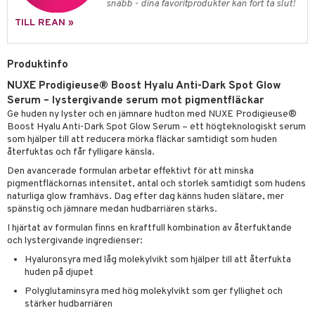
g 2: Exfoliering
oliering och masker
p
snabb - dina favoritprodukter kan fort ta slut!
elningen
rum
TILL REAN »
g 3: Fukt
tvård
sh
tik
gg & Mustasch
d- och kroppsvård
n
matics Elixir
dd
Produktinfo
produkter
n- och läppvård
cealer
yx
skydd
n
NUXE Prodigieuse® Boost Hyalu Anti-Dark Spot Glow
cialprodukter
göring
liner
nique Happy
teg till män
Serum – lystergivande serum mot pigmentfläckar
Ge huden ny lyster och en jämnare hudton med NUXE Prodigieuse®
rum
ndation
nique Happy For Men
oliering
Boost Hyalu Anti-Dark Spot Glow Serum – ett högteknologiskt serum
som hjälper till att reducera mörka fläckar samtidigt som huden
pstift
t och skydd
återfuktas och får fylligare känsla.
gloss
Den avancerade formulan arbetar effektivt för att minska
dvård
pigmentfläckornas intensitet, antal och storlek samtidigt som hudens
liner
ning och rengöring
naturliga glow framhävs. Dag efter dag känns huden slätare, mer
spänstig och jämnare medan hudbarriären stärks.
e-up penslar
I hjärtat av formulan finns en kraftfull kombination av återfuktande
och lystergivande ingredienser:
cara
Hyaluronsyra med låg molekylvikt som hjälper till att återfukta
onskugga
huden på djupet
mer
Polyglutaminsyra med hög molekylvikt som ger fyllighet och
stärker hudbarriären
er