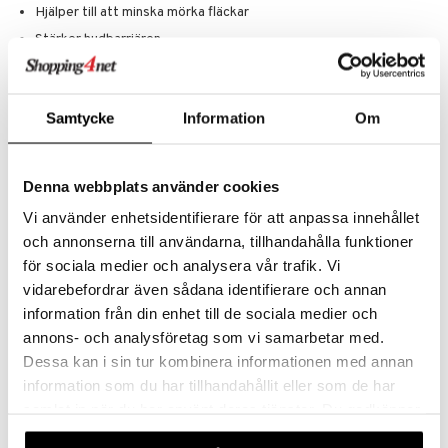
Hjälper till att minska mörka fläckar
Stärker hudbarriären
Lätt och snabbabsorberande textur
Passar alla hudtyper och hudtoner
Samtycke
Information
Om
Frisk doft med jasmin och vit mysk
Användning
Ta en halv pipett av ditt serum och fördela mellan fingrarna.
Denna webbplats använder cookies
Applicera i ansiktet med båda händerna platt, alltid från mitten
Vi använder enhetsidentifierare för att anpassa innehållet
och utåt.
och annonserna till användarna, tillhandahålla funktioner
Glöm inte att fortsätta behandlingen ner till hals och décolleté.
för sociala medier och analysera vår trafik. Vi
Ingredienser
vidarebefordrar även sådana identifierare och annan
AQUA/WATER, ASCORBYL GLUCOSIDE, PENTYLENE GLYCOL, 1,2-
information från din enhet till de sociala medier och
HEXANEDIOL, GLYCERIN, POLYGLYCERYL-10 STEARATE, SODIUM
annons- och analysföretag som vi samarbetar med.
CITRATE, POLYGLYCERYL-10 OLEATE, SODIUM HYDROXIDE,
Dessa kan i sin tur kombinera informationen med annan
PARFUM/FRAGRANCE, SODIUM BENZOATE, CHONDRUS CRISPUS
EXTRACT/CARRAGEENAN, HYALURONIC ACID, SODIUM
information som du har tillhandahållit eller som de har
GLUCONATE, XANTHAN GUM, BIOSACCHARIDE GUM-1, SODIUM
samlat in när du har använt deras tjänster. Du godkänner
POLYGLUTAMATE, CITRIC ACID, SODIUM LEVULINATE, GLYCERYL
våra cookies vid fortsatt användande av vår webbplats.
CAPRYLATE, SPHINGOMONAS FERMENT EXTRACT, P-ANISIC