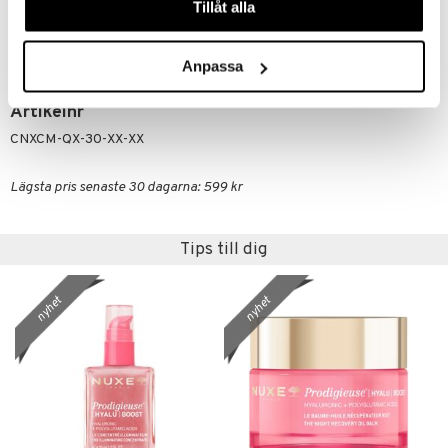
ACID, TETRAMETHYL ACETYLOCTAHYDRONAPHTHALENES,
Tillåt alla
LINALOOL, CITRONELLOL, LINALYL ACETATE, ALPHA-
ISOMETHYL IONONE, DIMETHYL PHENETHYL ACETATE,
GERANIOL, VANILLIN, ISOEUGENYL ACETATE [N6205/A].
Anpassa
Artikelnr
CNXCM-QX-30-XX-XX
Lägsta pris senaste 30 dagarna: 599 kr
Tips till dig
nyhet
nyhet