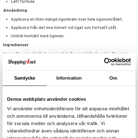
Lätt formula
Användning
Applicera en liten mängd ögonkräm över hela ögonområdet.
Applicera från det inre hörnet vid ögat och fortsätt utåt.
Undvik kontakt med ögonen.
Ingredienser
Aqua, Glycerin, Methylpropanediol, Dicaprylyl Carbonate, Glyceryl
Stearate, Cetearyl Alcohol, Hydrogenated Vegetable Oil, Tapioca
Starch, C12-15 Alkyl Benzoate, Caprylic/Capric Triglyceride,
Octyldodecanol, 1,2-Hexanediol, Ubiquinone, Sodium Hyaluronate,
Creatine, 1-Methylhydantoin-2-Imide, Tocopherol, Potassium Cetyl
Samtycke
Information
Om
Phosphate, Hydrogenated Palm Glycerides, Caprylyl Glycol,
Ethylhexylglycerin, Carrageenan, Xanthan Gum, Sodium Hydroxide,
Phenoxyethanol, Alumina, CI 77891
Denna webbplats använder cookies
Vi använder enhetsidentifierare för att anpassa innehållet
och annonserna till användarna, tillhandahålla funktioner
Artikelnr
för sociala medier och analysera vår trafik. Vi
CNV57-NL-15-XX-XX
vidarebefordrar även sådana identifierare och annan