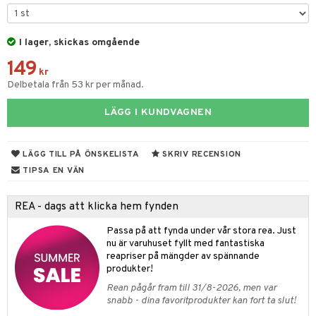
 & Gelé
nzer & Highlighter
ppar
ylotion
y spray
en
ymprodukter
cealer
lm
glar
I lager, skickas omgående
n utan sol
tljus & Rumsdoft
mband
om
149
gad Dagcreme
ppenna
naglar
on
odorant
 de cologne
sband
kr
Delbetala från 53 kr per månad.
ndation
pglans
ellack
liner / Kajal
lbehör
chgelé & tvål
 de parfum
hängen
lsam
apotek
rd
dukter
LÄGG I KUNDVAGNEN
mer
pstift
elvård
nsar
e-up
vård
 de toilette
gar
ktriska trimmers
iktscremer
gon
vård
ärer
er
mover
ögonfransar
iga
t Set
tset
avfall
n utan sol
ylotion
e
m
LÄGG TILL PÅ ÖNSKELISTA
SKRIV RECENSION
uge
lbehör
cara
cetter
ndvård
färg
tset
n utan sol
er shave balm
pa
TIPSA EN VÄN
onbryn
borttagning
hampo
sk
odorant
er shave lotion
inser
REA - dags att klicka hem fynden
onskugga
ppsolja
ling produkter
essärer
chgelé & tvål
 de cologne
UE
Passa på att fynda under vår stora rea. Just
mma & Baby
lbehör
oncremer
ndvård
 de toilette
nique
nu är varuhuset fyllt med fantastiska
änst
reapriser på mängder av spännande
ling
ling
borttagning
tset
p 10
produkter!
 & svar
produkter
produkter
produkter
Rean pågår fram till 31/8-2026, men var
g 1: Rengöring
rd
snabb - dina favoritprodukter kan fort ta slut!
produkt
cialprodukter
göring
cialprodukter