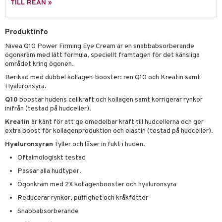
g 2: Exfoliering
oliering och masker
p
TILL REAN »
elningen
rum
g 3: Fukt
tvård
sh
tik
gg & Mustasch
Produktinfo
d- och kroppsvård
n
matics Elixir
dd
Nivea Q10 Power Firming Eye Cream är en snabbabsorberande
produkter
n- och läppvård
cealer
yx
skydd
n
ögonkräm med lätt formula, speciellt framtagen för det känsliga
området kring ögonen.
cialprodukter
göring
liner
nique Happy
teg till män
Berikad med dubbel kollagen-booster: ren Q10 och Kreatin samt
rum
ndation
nique Happy For Men
Hyaluronsyra.
oliering
Q10
boostar hudens cellkraft och kollagen samt korrigerar rynkor
pstift
t och skydd
inifrån (testad på hudceller).
gloss
dvård
Kreatin
är känt för att ge omedelbar kraft till hudcellerna och ger
extra boost för kollagenproduktion och elastin (testad på hudceller).
liner
ning och rengöring
Hyaluronsyran
fyller och låser in fukt i huden.
e-up penslar
Oftalmologiskt testad
cara
Passar alla hudtyper.
Ögonkräm med 2X kollagenbooster och hyaluronsyra
onskugga
Reducerar rynkor, puffighet och kråkfötter
mer
Snabbabsorberande
er