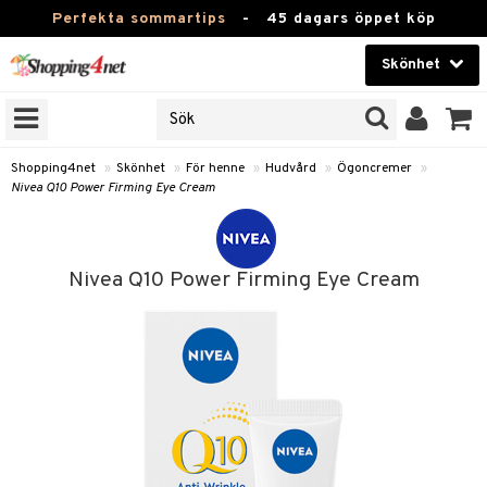
Perfekta sommartips
-
45 dagars öppet köp
Skönhet
RKEN
Skönhet
M BRANDS
T
Kontaktlinser
Shopping4net
»
Skönhet
»
För henne
»
Hudvård
»
Ögoncremer
»
Nivea Q10 Power Firming Eye Cream
JER
Hälsokost
ODUKTER
Apotek
TKORT
Nivea Q10 Power Firming Eye Cream
Fitness
e
Hem & Inredning
Leksaker, Barn & Baby
essoarer
rd
Varumärken
lsam
iktscremer
Kampanjer
star / Kammar
 hy
iktsvård