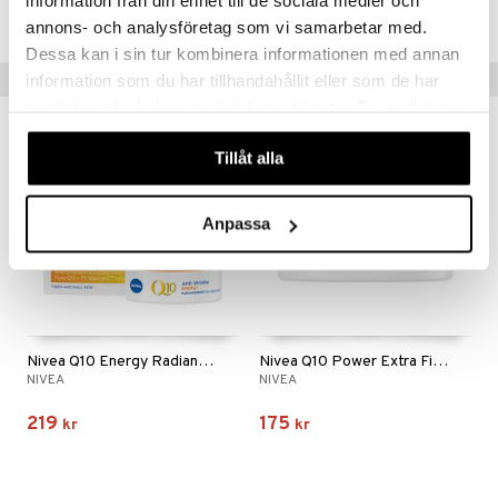
information från din enhet till de sociala medier och
Lägsta pris senaste 30 dagarna: 149 kr
annons- och analysföretag som vi samarbetar med.
Dessa kan i sin tur kombinera informationen med annan
Tips till dig
information som du har tillhandahållit eller som de har
samlat in när du har använt deras tjänster. Du godkänner
våra cookies vid fortsatt användande av vår webbplats.
Tillåt alla
Anpassa
Nivea Q10 Energy Radiance Boost Day Cream SPF15
Nivea Q10 Power Extra Firming Day Cream SPF15
NIVEA
NIVEA
219
175
kr
kr