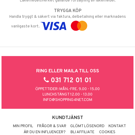
Läkemedelsverket gällande försäljning av läkemedel.
TRYGGA KÖP
Handla tryggt & säkert via faktura, delbetalning eller marknadens
vanligaste kort.
RING ELLER MAILA TILL OSS
031 712 01 01
ÖPPETTIDER: MÅN.-FRE. 9.00 - 15.00
LUNCHSTÄNGT 12.00 - 13.00
INFO@SHOPPING4NET.COM
KUNDTJÄNST
MIN PROFIL
FRÅGOR & SVAR
GLÖMT LÖSENORD
KONTAKT
ÄR DU EN INFLUENCER?
BLI AFFILIATE
COOKIES