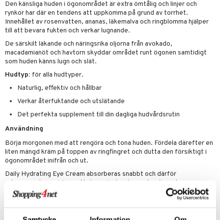
g 2: Exfoliering
oliering och masker
p
Den känsliga huden i ögonområdet är extra ömtålig och linjer och
elningen
rynkor har där en tendens att uppkomma på grund av torrhet.
rum
g 3: Fukt
tvård
sh
Innehållet av rosenvatten, ananas, läkemalva och ringblomma hjälper
tik
gg & Mustasch
till att bevara fukten och verkar lugnande.
d- och kroppsvård
n
matics Elixir
dd
De särskilt läkande och näringsrika oljorna från avokado,
produkter
n- och läppvård
cealer
yx
skydd
n
macadamianöt och havtorn skyddar området runt ögonen samtidigt
som huden känns lugn och slät.
cialprodukter
göring
liner
nique Happy
teg till män
Hudtyp:
för alla hudtyper.
rum
ndation
nique Happy For Men
oliering
Naturlig, effektiv och hållbar
Verkar återfuktande och utslätande
pstift
t och skydd
Det perfekta supplement till din dagliga hudvårdsrutin
gloss
dvård
Användning
liner
ning och rengöring
Börja morgonen med att rengöra och tona huden. Fördela därefter en
e-up penslar
liten mängd kräm på toppen av ringfingret och dutta den försiktigt i
ögonområdet inifrån och ut.
cara
Daily Hydrating Eye Cream absorberas snabbt och därför
rekommenderar vi även att du använder den under din makeup.
onskugga
Är testad av ögonläkare och kan användas av kontaktlinsanvändare.
mer
Ingredienser
er
Samtycke
Information
Om