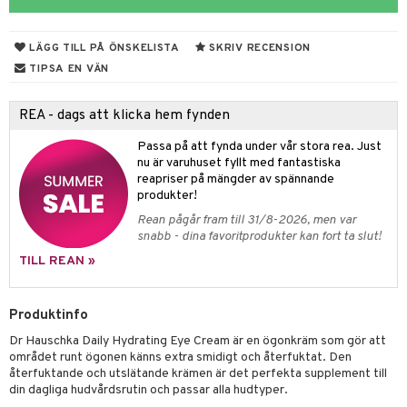
 & Gelé
nzer & Highlighter
ppar
ylotion
y spray
en
LÄGG TILL PÅ ÖNSKELISTA
SKRIV RECENSION
ymprodukter
cealer
lm
glar
n utan sol
tljus & Rumsdoft
mband
om
TIPSA EN VÄN
gad Dagcreme
ppenna
naglar
on
odorant
 de cologne
sband
REA - dags att klicka hem fynden
ndation
pglans
ellack
liner / Kajal
lbehör
chgelé & tvål
 de parfum
hängen
lsam
apotek
rd
dukter
Passa på att fynda under vår stora rea. Just
mer
pstift
elvård
nsar
e-up
vård
 de toilette
gar
ktriska trimmers
iktscremer
gon
vård
ärer
nu är varuhuset fyllt med fantastiska
er
mover
ögonfransar
iga
t Set
reapriser på mängder av spännande
tset
avfall
n utan sol
ylotion
e
m
produkter!
uge
lbehör
cara
cetter
ndvård
färg
tset
n utan sol
er shave balm
pa
Rean pågår fram till 31/8-2026, men var
snabb - dina favoritprodukter kan fort ta slut!
onbryn
borttagning
hampo
sk
odorant
er shave lotion
inser
TILL REAN »
onskugga
ppsolja
ling produkter
essärer
chgelé & tvål
 de cologne
UE
mma & Baby
lbehör
oncremer
ndvård
 de toilette
nique
Produktinfo
änst
ling
ling
borttagning
tset
Dr Hauschka Daily Hydrating Eye Cream är en ögonkräm som gör att
p 10
området runt ögonen känns extra smidigt och återfuktat. Den
 & svar
produkter
produkter
produkter
återfuktande och utslätande krämen är det perfekta supplement till
g 1: Rengöring
rd
din dagliga hudvårdsrutin och passar alla hudtyper.
produkt
cialprodukter
göring
cialprodukter