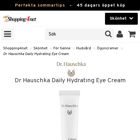
Perfekta sommartips
-
45 dagars öppet köp
Skönhet
RKEN
Skönhet
M BRANDS
T
Kontaktlinser
Shopping4net
»
Skönhet
»
För henne
»
Hudvård
»
Ögoncremer
»
Dr Hauschka Daily Hydrating Eye Cream
JER
Hälsokost
ODUKTER
Apotek
TKORT
Dr Hauschka Daily Hydrating Eye Cream
Fitness
e
Hem & Inredning
Leksaker, Barn & Baby
essoarer
rd
Varumärken
lsam
iktscremer
Kampanjer
star / Kammar
 hy
iktsvård