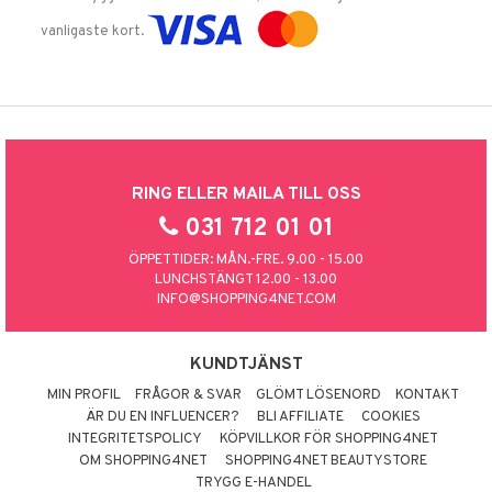
vanligaste kort.
RING ELLER MAILA TILL OSS
031 712 01 01
ÖPPETTIDER: MÅN.-FRE. 9.00 - 15.00
LUNCHSTÄNGT 12.00 - 13.00
INFO@SHOPPING4NET.COM
KUNDTJÄNST
MIN PROFIL
FRÅGOR & SVAR
GLÖMT LÖSENORD
KONTAKT
ÄR DU EN INFLUENCER?
BLI AFFILIATE
COOKIES
INTEGRITETSPOLICY
KÖPVILLKOR FÖR SHOPPING4NET
OM SHOPPING4NET
SHOPPING4NET BEAUTYSTORE
TRYGG E-HANDEL