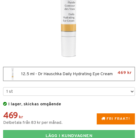
ktriska stylingverktyg
slig hy
iktsvatten
n utan sol
t Set
mal hy
n makeup remover
tset
avfall
r hy
göring
borttagning
färg
ker
kur
essärer
ackning
oncremer
ve-in balsam
ling
469 kr
12.5 ml - Dr Hauschka Daily Hydrating Eye Cream
hampo
rum
ling
produkter
ns & Antifrizz
rschampo
cialprodukter
I lager, skickas omgående
469
spray
tika
kr
FRI FRAKT!
Delbetala från 83 kr per månad.
kar
t Set
vård
rmeskydd
d
produkter
m
LÄGG I KUNDVAGNEN