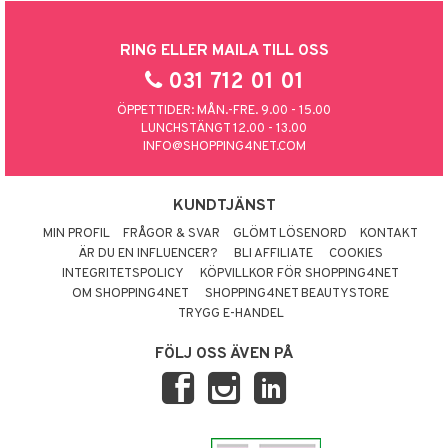
RING ELLER MAILA TILL OSS
031 712 01 01
ÖPPETTIDER: MÅN.-FRE. 9.00 - 15.00
LUNCHSTÄNGT 12.00 - 13.00
INFO@SHOPPING4NET.COM
KUNDTJÄNST
MIN PROFIL
FRÅGOR & SVAR
GLÖMT LÖSENORD
KONTAKT
ÄR DU EN INFLUENCER?
BLI AFFILIATE
COOKIES
INTEGRITETSPOLICY
KÖPVILLKOR FÖR SHOPPING4NET
OM SHOPPING4NET
SHOPPING4NET BEAUTYSTORE
TRYGG E-HANDEL
FÖLJ OSS ÄVEN PÅ