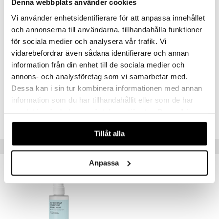
Denna webbplats använder cookies
Aqua, Perlite, Glycerin, Charcoal Powder, Diatomaceous Earth,
Vi använder enhetsidentifierare för att anpassa innehållet
Glyceryl Stearate SE, Titanium Dioxide, Olive Oil PEG-7 Esters,
Prunus Armeniaca Kernel Oil, Olea Europaea Fruit Oil, Magnesium
och annonserna till användarna, tillhandahålla funktioner
Aluminum Silicate, Phenoxyethanol, Butylene Glycol, Nymphaea Alba
för sociala medier och analysera vår trafik. Vi
Flower Extract, Cetearyl Alcohol, PEG-20 Stearate, Salicylic Acid,
vidarebefordrar även sådana identifierare och annan
Caprylyl Glycol, Xanthan Gum, Hydroxyethyl Acrylate/Sodium,
Acryloyldimethyl Taurate Copolymer, Hydroxyethylcellulose, Parfum
information från din enhet till de sociala medier och
annons- och analysföretag som vi samarbetar med.
Dessa kan i sin tur kombinera informationen med annan
information som du har tillhandahållit eller som de har
Artikelnr
samlat in när du har använt deras tjänster. Du godkänner
CIB14-IU-100-XX-XX
våra cookies vid fortsatt användande av vår webbplats.
Tillåt alla
Tips till dig
Anpassa