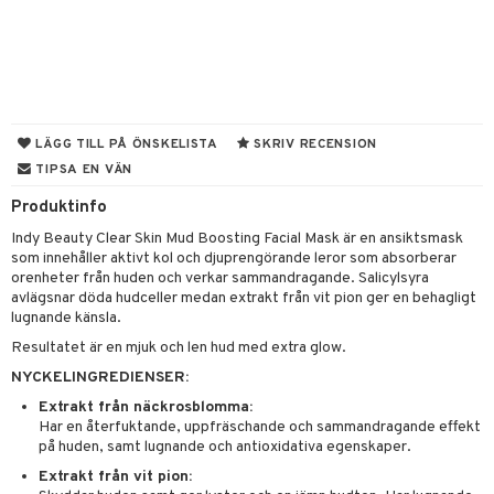
 & Gelé
nzer & Highlighter
ppar
ylotion
y spray
en
ymprodukter
cealer
lm
glar
n utan sol
tljus & Rumsdoft
mband
om
gad Dagcreme
ppenna
naglar
on
odorant
 de cologne
sband
ndation
pglans
ellack
liner / Kajal
lbehör
chgelé & tvål
 de parfum
hängen
LÄGG TILL PÅ ÖNSKELISTA
SKRIV RECENSION
lsam
apotek
rd
dukter
TIPSA EN VÄN
mer
pstift
elvård
nsar
e-up
vård
 de toilette
gar
ktriska trimmers
iktscremer
gon
vård
ärer
Produktinfo
er
mover
ögonfransar
iga
t Set
tset
avfall
n utan sol
ylotion
e
m
Indy Beauty Clear Skin Mud Boosting Facial Mask är en ansiktsmask
uge
lbehör
cara
cetter
ndvård
som innehåller aktivt kol och djuprengörande leror som absorberar
färg
tset
n utan sol
er shave balm
pa
orenheter från huden och verkar sammandragande. Salicylsyra
onbryn
borttagning
hampo
sk
avlägsnar döda hudceller medan extrakt från vit pion ger en behagligt
odorant
er shave lotion
inser
lugnande känsla.
onskugga
ppsolja
ling produkter
essärer
chgelé & tvål
 de cologne
UE
Resultatet är en mjuk och len hud med extra glow.
mma & Baby
lbehör
oncremer
ndvård
 de toilette
NYCKELINGREDIENSER:
nique
änst
ling
Extrakt från näckrosblomma:
ling
borttagning
tset
p 10
Har en återfuktande, uppfräschande och sammandragande effekt
 & svar
produkter
på huden, samt lugnande och antioxidativa egenskaper.
produkter
produkter
g 1: Rengöring
rd
produkt
Extrakt från vit pion:
cialprodukter
göring
cialprodukter