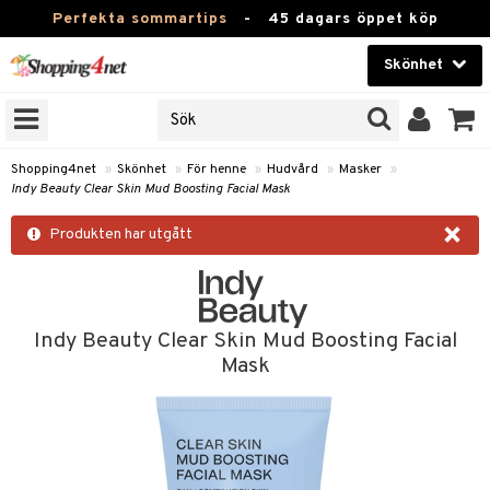
Perfekta sommartips
-
45 dagars öppet köp
Skönhet
RKEN
Skönhet
M BRANDS
T
Kontaktlinser
Shopping4net
»
Skönhet
»
För henne
»
Hudvård
»
Masker
»
Indy Beauty Clear Skin Mud Boosting Facial Mask
JER
Hälsokost
×
ODUKTER
Produkten har utgått
Apotek
TKORT
Fitness
e
Hem & Inredning
Indy Beauty Clear Skin Mud Boosting Facial
Mask
Leksaker, Barn & Baby
essoarer
rd
Varumärken
lsam
iktscremer
Kampanjer
star / Kammar
 hy
iktsvård