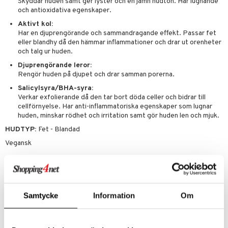
g 2: Exfoliering
oliering och masker
p
Skyddar huden samt ger lyster och en jämn hudton. Har lugnande
elningen
och antioxidativa egenskaper.
rum
g 3: Fukt
tvård
sh
Aktivt kol:
tik
gg & Mustasch
Har en djuprengörande och sammandragande effekt. Passar fet
d- och kroppsvård
n
matics Elixir
dd
eller blandhy då den hämmar inflammationer och drar ut orenheter
produkter
och talg ur huden.
n- och läppvård
cealer
yx
skydd
n
Djuprengörande leror:
cialprodukter
göring
liner
nique Happy
teg till män
Rengör huden på djupet och drar samman porerna.
rum
ndation
nique Happy For Men
Salicylsyra/BHA-syra:
oliering
Verkar exfolierande då den tar bort döda celler och bidrar till
pstift
t och skydd
cellförnyelse. Har anti-inflammatoriska egenskaper som lugnar
huden, minskar rödhet och irritation samt gör huden len och mjuk.
gloss
dvård
HUDTYP:
Fet - Blandad
liner
ning och rengöring
Vegansk
e-up penslar
Användning
cara
Masken masseras in på rengjort ansikte och ska verka i ca 5 minuter
onskugga
Samtycke
Information
Om
innan den sköljs av. Använd 1 gång i veckan eller vid behov.
mer
Ingredienser
er