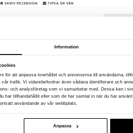
SKRIV RECENSION
TIPSA EN VÄN
 från The Handmade Soap Company, vägen till
ylld med eteriska oljer och de finaste
otion och en burk handkräm med doft av citrongräs
Information
Aqua (water), Glycerin, Isopropyl Palmitate,
 Triglyceride, Distearoylethyl Dimonium Chloride,
cookies
ydroacetic Acid, Acrylates C10-C30 Alkyl Acrylate
water), Cocamidopropyl Betaine, Disodium Lauryl
e för att anpassa innehållet och annonserna till användarna, tillh
cosinate, Glyceryl Laurate, Glycerin*, Benzyl
vår trafik. Vi vidarebefordrar även sådana identifierare och anna
nd Cream: Aqua (water), Helianthus Annuus
Aquasource Ci
alus Dulcis (Sweet Almond) oil, Oenothera Biennis
nnons- och analysföretag som vi samarbetar med. Dessa kan i sin
Cream - Gift S
earoyl Lactylate, Aloe Barbadensis leaf juice,
BIOTHERM
har tillhandahållit eller som de har samlat in när du har använt
tyl Alcohol, Glyceryl stearate, Glycerin, Tocopherol
545
ortsatt användande av vår webbplats.
kr
 Dehydroacetic acid, Cymbopogon Schoenanthus.
s) oil*, Cedrus Atlantica (Cedarwood) oil*,
il*, Citrus Nobilis (Mandarin) Peel oil*,
l*, Pelargonium Graveolens (Geranium) oil*
Anpassa