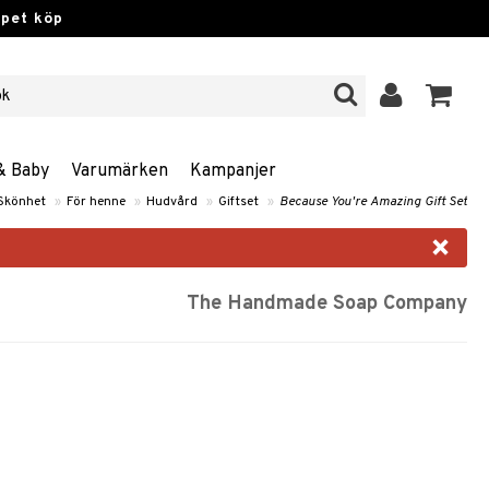
ppet köp
& Baby
Varumärken
Kampanjer
Skönhet
»
För henne
»
Hudvård
»
Giftset
»
Because You're Amazing Gift Set
×
The Handmade Soap Company