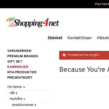
Perfek
Skönhet
Kontaktlinser
Hälsok
VARUMÄRKEN
Produkten har utgått
PREMIUM BRANDS
GIFT SET
KAMPANJER
Because You're 
NYA PRODUKTER
PRESENTKORT
För henne
Hår
Hudvård
Accessoarer
Balsam
Ansiktscremer