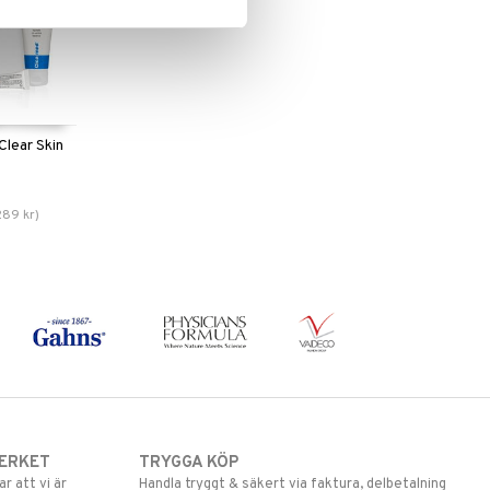
lear Skin
289
kr
)
ERKET
TRYGGA KÖP
 att vi är
Handla tryggt & säkert via faktura, delbetalning