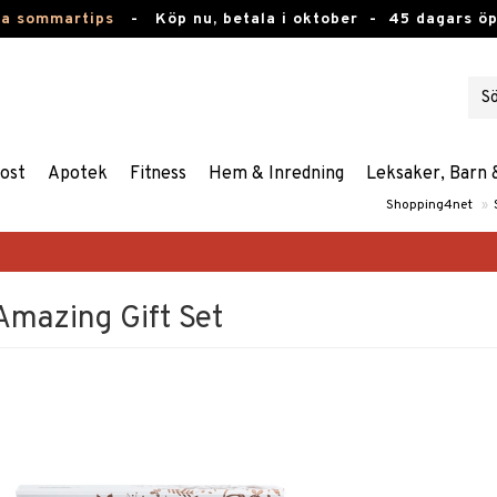
ta sommartips
-
Köp nu, betala i oktober -
45 dagars ö
ost
Apotek
Fitness
Hem & Inredning
Leksaker, Barn 
Shopping4net
»
Amazing Gift Set