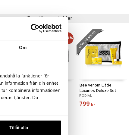
Populära produkter
gåva på köpet!
kampanj
-20%
Om
andahålla funktioner för
n information från din enhet
ca Nutri
Clinique Hydration +
Bee Venom Little
 tur kombinera informationen
et
Honey Set
Luxuries Deluxe Set
CLINIQUE
RODIAL
 deras tjänster. Du
360
799
(
ord.
449
kr
)
kr
kr
Tillåt alla
-31%