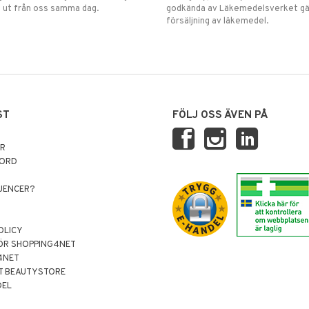
 ut från oss samma dag.
godkända av Läkemedelsverket gä
försäljning av läkemedel.
ST
FÖLJ OSS ÄVEN PÅ
AR
NORD
LUENCER?
OLICY
ÖR SHOPPING4NET
4NET
T BEAUTYSTORE
DEL