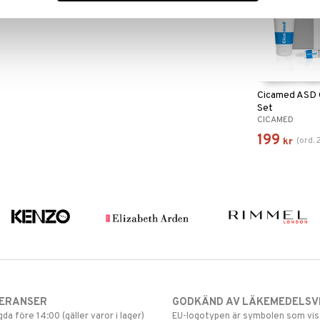
Cicamed ASD C
Set
CICAMED
199
(
ord.
kr
VERANSER
GODKÄND AV LÄKEMEDELSV
gda före 14:00 (gäller varor i lager)
EU-logotypen är symbolen som visar