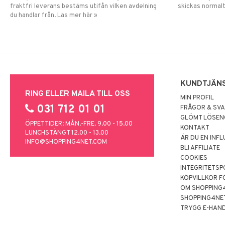
fraktfri leverans bestäms utifån vilken avdelning
skickas normalt
du handlar från. Läs mer här »
KUNDTJÄN
RING ELLER MAILA TILL OSS
MIN PROFIL
031 712 01 01
FRÅGOR & SV
GLÖMT LÖSE
ÖPPETTIDER: MÅN.-FRE. 9.00 - 15.00
KONTAKT
LUNCHSTÄNGT 12.00 - 13.00
ÄR DU EN INF
INFO@SHOPPING4NET.COM
BLI AFFILIATE
COOKIES
INTEGRITETSP
KÖPVILLKOR F
OM SHOPPING
SHOPPING4NE
TRYGG E-HAN