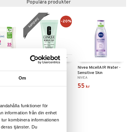
Populära produkter
kampanj
-20%
Finns i flera varianter
ring
All About Clean Liquid
Nivea MicellAIR Water -
es
Facial Soap Mild
Sensitive Skin
CLINIQUE
NIVEA
Om
72
55
(
ord.
89
kr
)
fr.
kr
kr
andahålla funktioner för
-20%
n information från din enhet
 tur kombinera informationen
 deras tjänster. Du