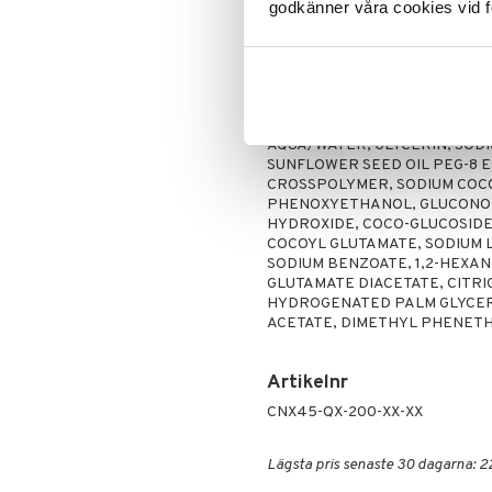
Lipliner
Rakning och rengöring
godkänner våra cookies vid f
Make-up penslar
Användning
Mascara
Används morgon och/eller kväll på
Ögonskugga
av.
Primer
Ingredienser
Puder
AQUA/WATER, GLYCERIN, SOD
SUNFLOWER SEED OIL PEG-8 E
CROSSPOLYMER, SODIUM CO
PHENOXYETHANOL, GLUCONOL
HYDROXIDE, COCO-GLUCOSIDE
COCOYL GLUTAMATE, SODIUM 
SODIUM BENZOATE, 1,2-HEXA
GLUTAMATE DIACETATE, CITRI
HYDROGENATED PALM GLYCERI
ACETATE, DIMETHYL PHENETH
Artikelnr
CNX45-QX-200-XX-XX
Lägsta pris senaste 30 dagarna: 2