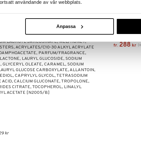
ortsatt användande av vår webbplats.
Finns i flera
 fuktig hud. Arbeta upp ett lödder och skölj sedan
All About Clea
Anpassa
Foaming Clea
CLINIQUE
IUM LAUROYL SARCOSINATE, MEL/HONEY,
288
(
fr.
kr
STERS, ACRYLATES/C10-30 ALKYL ACRYLATE
COAMPHOACETATE, PARFUM/FRAGRANCE,
ACTONE, LAURYL GLUCOSIDE, SODIUM
, GLYCERYL OLEATE, CARAMEL, SODIUM
LAURYL GLUCOSE CARBOXYLATE, ALLANTOIN,
NEDIOL, CAPRYLYL GLYCOL, TETRASODIUM
C ACID, CALCIUM GLUCONATE, TROPOLONE,
DES CITRATE, TOCOPHEROL, LINALYL
YL ACETATE [N2005/B]
29 kr