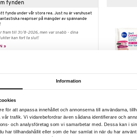
hem fynden
tt fynda under vår stora rea. Just nu är varuhuset
fantastiska reapriser på mängder av spännande
!
 fram till 31/8-2026, men var snabb - dina
ukter kan fort ta slut!
N »
Nivea 3 in 1 Ca
sing Gel från Nuxe är en tvålfri gelé som milt och i
Cleansing Wip
rengör och lugnar huden. Ger en fräsch, ren och
NIVEA
Information
59
kr
cookies
 syntetiska färgämnen och animaliska
e för att anpassa innehållet och annonserna till användarna, tillh
kampanj
vår trafik. Vi vidarebefordrar även sådana identifierare och anna
nnons- och analysföretag som vi samarbetar med. Dessa kan i sin
t ursprung.
 lugnande
har tillhandahållit eller som de har samlat in när du har använt
ärande