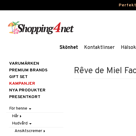
Perfek
Skönhet
Kontaktlinser
Hälsok
VARUMÄRKEN
Rêve de Miel Fa
PREMIUM BRANDS
GIFT SET
KAMPANJER
NYA PRODUKTER
PRESENTKORT
För henne
Hår
Hudvård
Accessoarer
Balsam
Ansiktscremer