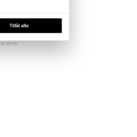
 varianter
n Rinse Off
Tillåt alla
nser
ord.
359
kr
)