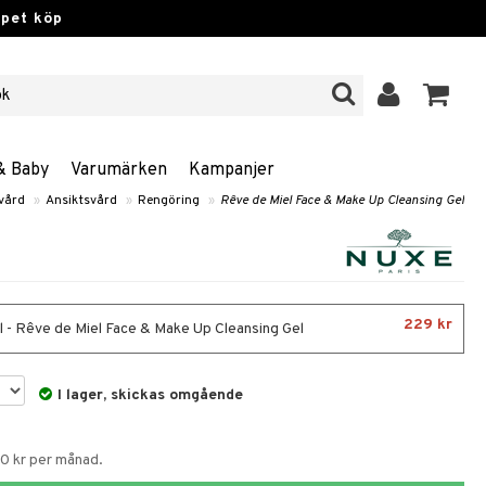
ppet köp
& Baby
Varumärken
Kampanjer
vård
»
Ansiktsvård
»
Rengöring
»
Rêve de Miel Face & Make Up Cleansing Gel
229 kr
 - Rêve de Miel Face & Make Up Cleansing Gel
I lager, skickas omgående
60 kr per månad.