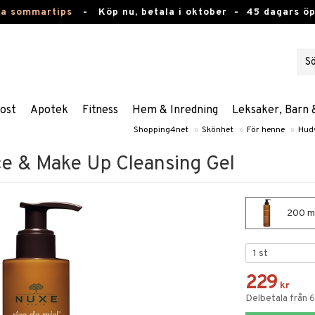
ta sommartips
-
Köp nu, betala i oktober -
45 dagars ö
ost
Apotek
Fitness
Hem & Inredning
Leksaker, Barn 
Shopping4net
»
Skönhet
»
För henne
»
Hud
ce & Make Up Cleansing Gel
200 ml
229
kr
Delbetala från 