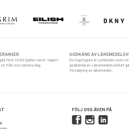
VERANSER
GODKÄND AV LÄKEMEDELSV
gda före 14:00 (gäller varor i lager)
EU-logotypen är symbolen som visar
 ut från oss samma dag.
godkända av Läkemedelsverket gä
försäljning av läkemedel.
ST
FÖLJ OSS ÄVEN PÅ
AR