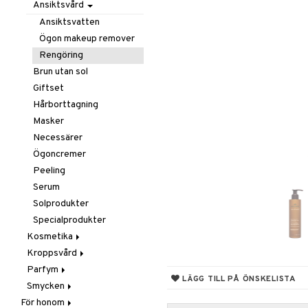
Borstar / Kammar
Ansiktsvård
Fet hy
Elektriska
Känslig hy
Ansiktsvatten
stylingverktyg
Normal hy
Ögon makeup remover
Gift Set
Torr hy
Rengöring
Håravfall
Brun utan sol
Hårfärg
Giftset
Hårkur
Hårborttagning
Inpackning
Masker
Leave-in balsam
Necessärer
Schampo
Ögoncremer
Styling
Peeling
Torrschampo
Glans & Antifrizz
Serum
Hårspray
Solprodukter
Lockar
Specialprodukter
Värmeskydd
Kosmetika
Vax & Gelé
Kroppsvård
Gift Set
Volymprodukter
Parfym
Hud
Badprodukter
LÄGG TILL PÅ ÖNSKELISTA
Smycken
Läppar
Bodylotion
Body spray
Bronzer & Highlighter
För honom
Naglar
Brun utan sol
Doftljus & Rumsdoft
Armband
Concealer
Balm