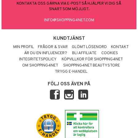
KONTAKTA OSS GÄRNA VIA E-POST SÅ HJÄLPER VI DIG SÅ
SNART SOM MÖJLIGT.
INFO@SHOPPING4NET.COM
KUNDTJÄNST
MIN PROFIL
FRÅGOR & SVAR
GLÖMT LÖSENORD
KONTAKT
ÄR DU EN INFLUENCER?
BLI AFFILIATE
COOKIES
INTEGRITETSPOLICY
KÖPVILLKOR FÖR SHOPPING4NET
OM SHOPPING4NET
SHOPPING4NET BEAUTYSTORE
TRYGG E-HANDEL
FÖLJ OSS ÄVEN PÅ