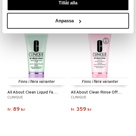
Tillåt alla
55
59
kr
kr
Anpassa
Finns i flera varianter
Finns i flera varianter
All About Clean Liquid Facial Soap Mild
All About Clean Rinse Off Foaming Cleanser
CLINIQUE
CLINIQUE
89
359
fr.
kr
fr.
kr