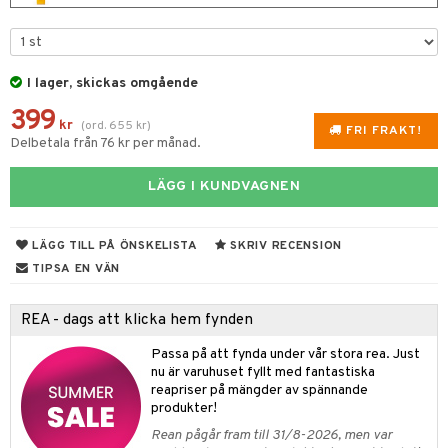
 & Gelé
tika
ymprodukter
t Set
vård
I lager, skickas omgående
d
produkter
m
399
kr
(
ord.
655
kr
)
nzer & Highlighter
ppar
ylotion
y spray
FRI FRAKT!
en
Delbetala från 76 kr per månad.
cealer
lm
glar
n utan sol
tljus & Rumsdoft
mband
om
LÄGG I KUNDVAGNEN
gad Dagcreme
ppenna
naglar
on
odorant
 de cologne
sband
ndation
pglans
ellack
liner / Kajal
lbehör
chgelé & tvål
 de parfum
hängen
lsam
apotek
rd
dukter
LÄGG TILL PÅ ÖNSKELISTA
SKRIV RECENSION
mer
pstift
elvård
nsar
e-up
vård
 de toilette
gar
TIPSA EN VÄN
ktriska trimmers
iktscremer
gon
vård
ärer
er
mover
ögonfransar
iga
t Set
tset
avfall
n utan sol
ylotion
e
m
REA - dags att klicka hem fynden
uge
lbehör
cara
cetter
ndvård
färg
tset
n utan sol
er shave balm
pa
Passa på att fynda under vår stora rea. Just
onbryn
borttagning
nu är varuhuset fyllt med fantastiska
hampo
sk
odorant
er shave lotion
inser
reapriser på mängder av spännande
onskugga
ppsolja
ling produkter
essärer
produkter!
chgelé & tvål
 de cologne
UE
Rean pågår fram till 31/8-2026, men var
mma & Baby
lbehör
oncremer
ndvård
 de toilette