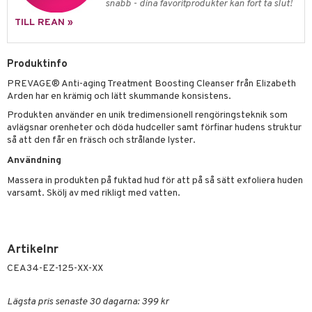
nique
snabb - dina favoritprodukter kan fort ta slut!
änst
ling
ling
borttagning
tset
TILL REAN »
p 10
 & svar
produkter
produkter
produkter
g 1: Rengöring
rd
produkt
Produktinfo
cialprodukter
göring
cialprodukter
g 2: Exfoliering
oliering och masker
p
PREVAGE® Anti-aging Treatment Boosting Cleanser från Elizabeth
elningen
rum
g 3: Fukt
tvård
Arden har en krämig och lätt skummande konsistens.
sh
tik
gg & Mustasch
Produkten använder en unik tredimensionell rengöringsteknik som
d- och kroppsvård
n
matics Elixir
dd
avlägsnar orenheter och döda hudceller samt förfinar hudens struktur
produkter
så att den får en fräsch och strålande lyster.
n- och läppvård
cealer
yx
skydd
n
Användning
cialprodukter
göring
liner
nique Happy
teg till män
Massera in produkten på fuktad hud för att på så sätt exfoliera huden
rum
ndation
nique Happy For Men
varsamt. Skölj av med rikligt med vatten.
oliering
pstift
t och skydd
gloss
dvård
Artikelnr
liner
ning och rengöring
CEA34-EZ-125-XX-XX
e-up penslar
Lägsta pris senaste 30 dagarna: 399 kr