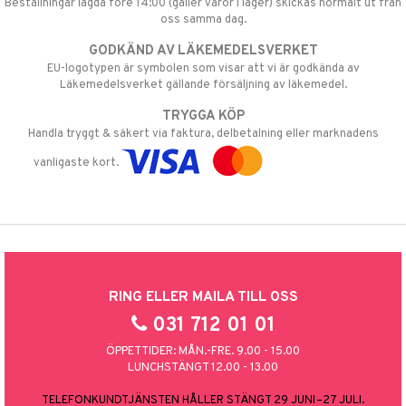
Beställningar lagda före 14:00 (gäller varor i lager) skickas normalt ut från
oss samma dag.
GODKÄND AV LÄKEMEDELSVERKET
EU-logotypen är symbolen som visar att vi är godkända av
Läkemedelsverket gällande försäljning av läkemedel.
TRYGGA KÖP
Handla tryggt & säkert via faktura, delbetalning eller marknadens
vanligaste kort.
RING ELLER MAILA TILL OSS
031 712 01 01
ÖPPETTIDER: MÅN.-FRE. 9.00 - 15.00
LUNCHSTÄNGT 12.00 - 13.00
TELEFONKUNDTJÄNSTEN HÅLLER STÄNGT 29 JUNI–27 JULI.