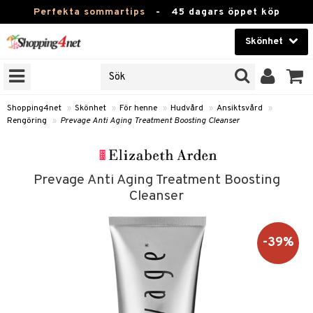
Perfekta sommartips
-
45 dagars öppet köp
Skönhet
RKEN
Skönhet
M BRANDS
T
Kontaktlinser
Shopping4net
»
Skönhet
»
För henne
»
Hudvård
»
Ansiktsvård
»
Rengöring
»
Prevage Anti Aging Treatment Boosting Cleanser
JER
Hälsokost
ODUKTER
Apotek
TKORT
Prevage Anti Aging Treatment Boosting
Fitness
Cleanser
e
Hem & Inredning
-39%
Leksaker, Barn & Baby
essoarer
rd
Varumärken
lsam
iktscremer
Kampanjer
star / Kammar
 hy
iktsvård