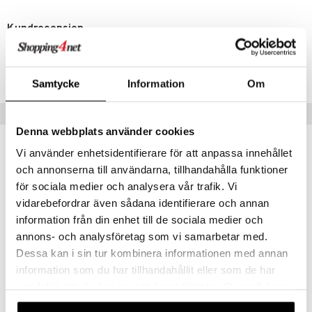
cara
onskugga
Kundrecension
Härlig
mer
Lite peelingeffekt men känns ändå mjuk och återfuktande. Behaglig
doft.
er
Samtycke
Information
Om
F
Populära produkter
Denna webbplats använder cookies
Vi använder enhetsidentifierare för att anpassa innehållet
och annonserna till användarna, tillhandahålla funktioner
för sociala medier och analysera vår trafik. Vi
vidarebefordrar även sådana identifierare och annan
information från din enhet till de sociala medier och
annons- och analysföretag som vi samarbetar med.
Dessa kan i sin tur kombinera informationen med annan
information som du har tillhandahållit eller som de har
samlat in när du har använt deras tjänster. Du godkänner
Nivea MicellAIR Water - Sensitive Skin
Nivea 3 in 1 Caring Cleansing Wipes
NIVEA
NIVEA
våra cookies vid fortsatt användande av vår webbplats.