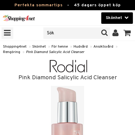
Perfekta sommartips
-
45 dagars öppet köp
Skönhet
RKEN
Skönhet
M BRANDS
T
Kontaktlinser
Shopping4net
»
Skönhet
»
För henne
»
Hudvård
»
Ansiktsvård
»
Rengöring
»
Pink Diamond Salicylic Acid Cleanser
JER
Hälsokost
ODUKTER
Apotek
TKORT
Pink Diamond Salicylic Acid Cleanser
Fitness
e
Hem & Inredning
Leksaker, Barn & Baby
essoarer
rd
Varumärken
lsam
iktscremer
Kampanjer
star / Kammar
 hy
iktsvård