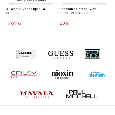
Finns i flera varianter
All About Clean Liquid Facial Soap Mild
Johnson's Cotton Buds
CLINIQUE
JOHNSON & JOHNSON
89
29
fr.
kr
kr