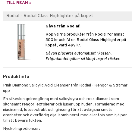
nique
TILL REAN »
änst
ling
ling
borttagning
tset
p 10
 & svar
Rodial - Rodial Glass Highlighter på köpet
produkter
produkter
produkter
g 1: Rengöring
rd
produkt
Gåva från Rodial!
cialprodukter
göring
cialprodukter
g 2: Exfoliering
oliering och masker
p
Köp valfria produkter från Rodial för minst
elningen
rum
300 kr och få en Rodial Glass Highlighter på
g 3: Fukt
tvård
sh
köpet, värd 499 kr.
tik
gg & Mustasch
d- och kroppsvård
n
matics Elixir
dd
Gåvan placeras automatiskt i kassan.
Erbjudandet gäller så långt lagret räcker.
produkter
n- och läppvård
cealer
yx
skydd
n
cialprodukter
göring
liner
nique Happy
teg till män
Produktinfo
rum
ndation
nique Happy For Men
oliering
Pink Diamond Salicylic Acid Cleanser från Rodial - Rengör & Stramar
upp
pstift
t och skydd
En silkeslen gelrengöring med salicylsyra och rosa diamant som
gloss
skonsamt rengör, exfolierar och ljusar upp huden. Formulerad med
dvård
niacinamid, lotusextrakt och ginseng för att avlägsna smuts,
liner
ning och rengöring
orenheter och överflödig olja, kombinerat med allantoin som hjälper
till att bevara fukten.
e-up penslar
Nyckelingredienser: