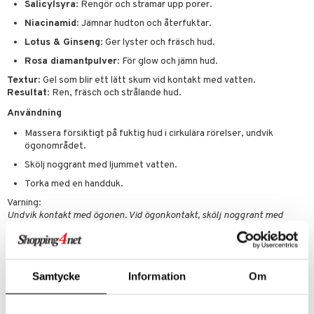
cara
Salicylsyra
: Rengör och stramar upp porer.
onskugga
Niacinamid
: Jämnar hudton och återfuktar.
Lotus & Ginseng
: Ger lyster och fräsch hud.
mer
Rosa diamantpulver
: För glow och jämn hud.
er
Textur
: Gel som blir ett lätt skum vid kontakt med vatten.
Resultat
: Ren, fräsch och strålande hud.
Användning
Massera försiktigt på fuktig hud i cirkulära rörelser, undvik
ögonområdet.
Skölj noggrant med ljummet vatten.
Torka med en handduk.
Varning:
Undvik kontakt med ögonen. Vid ögonkontakt, skölj noggrant med
ljummet vatten. Använd endast på kvällen. Testa på ett litet område
innan användning. Använd inte på irriterad hud, och avsluta
användningen om irritation uppstår. Undvik överdriven solexponering.
Använd SPF-skydd medan du använder produkten.
Samtycke
Information
Om
Ingredienser
Aqua/Water/Eau, Glycerin, Decyl Glucoside, Ammonium