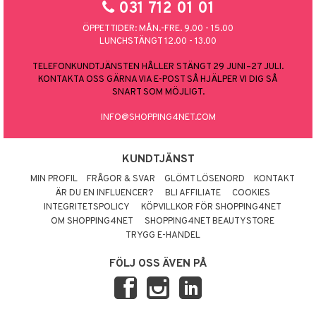
031 712 01 01
ÖPPETTIDER: MÅN.-FRE. 9.00 - 15.00
LUNCHSTÄNGT 12.00 - 13.00
TELEFONKUNDTJÄNSTEN HÅLLER STÄNGT 29 JUNI–27 JULI.
KONTAKTA OSS GÄRNA VIA E-POST SÅ HJÄLPER VI DIG SÅ
SNART SOM MÖJLIGT.
INFO@SHOPPING4NET.COM
KUNDTJÄNST
MIN PROFIL
FRÅGOR & SVAR
GLÖMT LÖSENORD
KONTAKT
ÄR DU EN INFLUENCER?
BLI AFFILIATE
COOKIES
INTEGRITETSPOLICY
KÖPVILLKOR FÖR SHOPPING4NET
OM SHOPPING4NET
SHOPPING4NET BEAUTYSTORE
TRYGG E-HANDEL
FÖLJ OSS ÄVEN PÅ