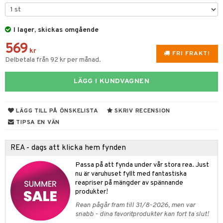
 & Gelé
tika
ymprodukter
I lager, skickas omgående
t Set
vård
569
d
produkter
m
kr
FRI FRAKT!
Delbetala från 92 kr per månad.
nzer & Highlighter
ppar
ylotion
y spray
en
cealer
lm
glar
LÄGG I KUNDVAGNEN
n utan sol
tljus & Rumsdoft
mband
om
gad Dagcreme
ppenna
naglar
on
odorant
 de cologne
sband
LÄGG TILL PÅ ÖNSKELISTA
SKRIV RECENSION
ndation
pglans
ellack
liner / Kajal
lbehör
chgelé & tvål
 de parfum
hängen
lsam
apotek
rd
dukter
TIPSA EN VÄN
mer
pstift
elvård
nsar
e-up
vård
 de toilette
gar
ktriska trimmers
iktscremer
gon
vård
ärer
REA - dags att klicka hem fynden
er
mover
ögonfransar
iga
t Set
tset
avfall
n utan sol
ylotion
e
m
Passa på att fynda under vår stora rea. Just
uge
lbehör
cara
cetter
ndvård
färg
tset
n utan sol
er shave balm
pa
nu är varuhuset fyllt med fantastiska
reapriser på mängder av spännande
onbryn
borttagning
hampo
sk
odorant
er shave lotion
inser
produkter!
onskugga
ppsolja
ling produkter
essärer
chgelé & tvål
 de cologne
Rean pågår fram till 31/8-2026, men var
UE
snabb - dina favoritprodukter kan fort ta slut!
mma & Baby
lbehör
oncremer
ndvård
 de toilette