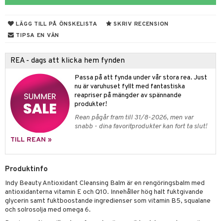
 & Gelé
tika
LÄGG TILL PÅ ÖNSKELISTA
SKRIV RECENSION
ymprodukter
t Set
vård
TIPSA EN VÄN
d
produkter
m
REA - dags att klicka hem fynden
nzer & Highlighter
ppar
ylotion
y spray
en
Passa på att fynda under vår stora rea. Just
cealer
lm
glar
n utan sol
tljus & Rumsdoft
mband
om
nu är varuhuset fyllt med fantastiska
reapriser på mängder av spännande
gad Dagcreme
ppenna
naglar
on
odorant
 de cologne
sband
produkter!
ndation
pglans
ellack
liner / Kajal
lbehör
chgelé & tvål
 de parfum
hängen
lsam
apotek
rd
dukter
Rean pågår fram till 31/8-2026, men var
snabb - dina favoritprodukter kan fort ta slut!
mer
pstift
elvård
nsar
e-up
vård
 de toilette
gar
ktriska trimmers
iktscremer
gon
vård
ärer
TILL REAN »
er
mover
ögonfransar
iga
t Set
tset
avfall
n utan sol
ylotion
e
m
uge
lbehör
cara
cetter
ndvård
färg
tset
n utan sol
er shave balm
Produktinfo
pa
onbryn
borttagning
Indy Beauty Antioxidant Cleansing Balm är en rengöringsbalm med
hampo
sk
odorant
er shave lotion
inser
antioxidanterna vitamin E och Q10. Innehåller hög halt fuktgivande
onskugga
ppsolja
ling produkter
glycerin samt fuktboostande ingredienser som vitamin B5, squalane
essärer
chgelé & tvål
 de cologne
UE
och solrosolja med omega 6.
mma & Baby
lbehör
oncremer
ndvård
 de toilette