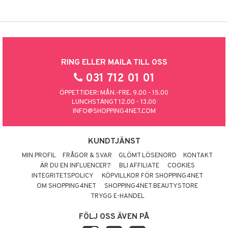
RING ELLER MAILA TILL OSS
031 712 01 01
ÖPPETTIDER: MÅN.-FRE. 9.00 - 15.00
LUNCHSTÄNGT 12.00 - 13.00
INFO@SHOPPING4NET.COM
KUNDTJÄNST
MIN PROFIL
FRÅGOR & SVAR
GLÖMT LÖSENORD
KONTAKT
ÄR DU EN INFLUENCER?
BLI AFFILIATE
COOKIES
INTEGRITETSPOLICY
KÖPVILLKOR FÖR SHOPPING4NET
OM SHOPPING4NET
SHOPPING4NET BEAUTYSTORE
TRYGG E-HANDEL
FÖLJ OSS ÄVEN PÅ