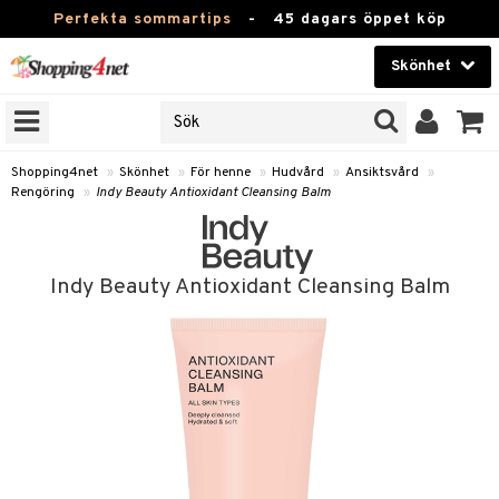
Perfekta sommartips
-
45 dagars öppet köp
Skönhet
RKEN
Skönhet
M BRANDS
T
Kontaktlinser
Shopping4net
»
Skönhet
»
För henne
»
Hudvård
»
Ansiktsvård
»
Rengöring
»
Indy Beauty Antioxidant Cleansing Balm
JER
Hälsokost
ODUKTER
Apotek
TKORT
Indy Beauty Antioxidant Cleansing Balm
Fitness
e
Hem & Inredning
Leksaker, Barn & Baby
essoarer
rd
Varumärken
lsam
iktscremer
Kampanjer
star / Kammar
 hy
iktsvård