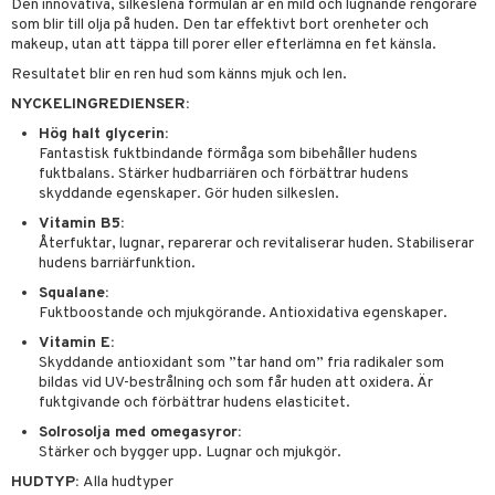
nique
Den innovativa, silkeslena formulan är en mild och lugnande rengörare
änst
som blir till olja på huden. Den tar effektivt bort orenheter och
ling
ling
borttagning
tset
p 10
makeup, utan att täppa till porer eller efterlämna en fet känsla.
 & svar
produkter
produkter
produkter
Resultatet blir en ren hud som känns mjuk och len.
g 1: Rengöring
rd
produkt
cialprodukter
NYCKELINGREDIENSER:
göring
cialprodukter
g 2: Exfoliering
oliering och masker
p
Hög halt glycerin:
elningen
rum
g 3: Fukt
tvård
sh
Fantastisk fuktbindande förmåga som bibehåller hudens
fuktbalans. Stärker hudbarriären och förbättrar hudens
tik
gg & Mustasch
d- och kroppsvård
n
matics Elixir
dd
skyddande egenskaper. Gör huden silkeslen.
produkter
Vitamin B5:
n- och läppvård
cealer
yx
skydd
n
Återfuktar, lugnar, reparerar och revitaliserar huden. Stabiliserar
cialprodukter
hudens barriärfunktion.
göring
liner
nique Happy
teg till män
Squalane:
rum
ndation
nique Happy For Men
oliering
Fuktboostande och mjukgörande. Antioxidativa egenskaper.
pstift
Vitamin E:
t och skydd
Skyddande antioxidant som ”tar hand om” fria radikaler som
gloss
bildas vid UV-bestrålning och som får huden att oxidera. Är
dvård
fuktgivande och förbättrar hudens elasticitet.
liner
ning och rengöring
Solrosolja med omegasyror:
Stärker och bygger upp. Lugnar och mjukgör.
e-up penslar
HUDTYP:
Alla hudtyper