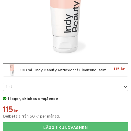
ktriska stylingverktyg
slig hy
iktsvatten
t Set
mal hy
n makeup remover
avfall
r hy
ngöring
färg
n utan sol
kur
tset
ackning
borttagning
ve-in balsam
ker
115 kr
100 ml - Indy Beauty Antioxidant Cleansing Balm
hampo
essärer
ling
oncremer
ns & Antifrizz
rschampo
ling
I lager, skickas omgående
115
spray
rum
kr
Delbetala från 50 kr per månad.
kar
produkter
rmeskydd
LÄGG I KUNDVAGNEN
cialprodukter