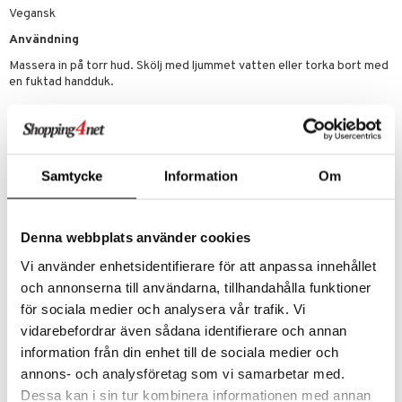
cara
Vegansk
onskugga
Användning
mer
Massera in på torr hud. Skölj med ljummet vatten eller torka bort med
en fuktad handduk.
er
Ingredienser
Caprylic/Capric Triglyceride, Helianthus Annuus Seed Oil, Glycerin,
Prunus Amygdalus Dulcis Oil, Squalane, Sucrose Laurate, Sucrose
Samtycke
Information
Om
Stearate, Tocopheryl Acetate, Panthenol, Bisabolol, Tocopherol,
Ubiquinone, Glycine Soja Oil, Beta-Sitosterol, Squalene,
Pantolactone, Aqua, Phenoxyethanol, Ethylhexylglycerin, Alcohol,
Denna webbplats använder cookies
Citric Acid
Vi använder enhetsidentifierare för att anpassa innehållet
och annonserna till användarna, tillhandahålla funktioner
för sociala medier och analysera vår trafik. Vi
Artikelnr
vidarebefordrar även sådana identifierare och annan
CIB04-IU-100-XX-XX
information från din enhet till de sociala medier och
annons- och analysföretag som vi samarbetar med.
Lägsta pris senaste 30 dagarna: 115 kr
Dessa kan i sin tur kombinera informationen med annan