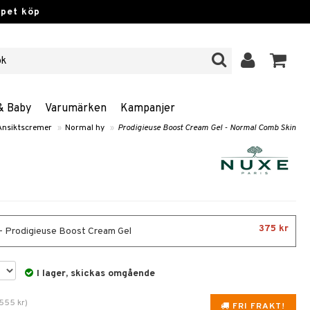
ppet köp
& Baby
Varumärken
Kampanjer
Ansiktscremer
»
Normal hy
»
Prodigieuse Boost Cream Gel - Normal Comb Skin
375 kr
- Prodigieuse Boost Cream Gel
I lager, skickas omgående
555
kr
)
FRI FRAKT!