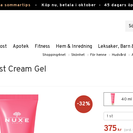
ta sommartips
-
Köp nu, betala i oktober -
45 dagars ö
ost
Apotek
Fitness
Hem & Inredning
Leksaker, Barn 
Shopping4net
»
Skönhet
»
För henne
»
Hudvård
»
st Cream Gel
40 ml 
-32%
375
kr
(
ord.