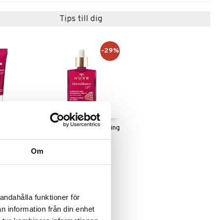
Tips till dig
-29%
LIFT Eye
Merveillance LIFT Firming
Activating Oil Serum
NUXE
Om
515
(
ord.
725
kr
)
kr
andahålla funktioner för
n information från din enhet