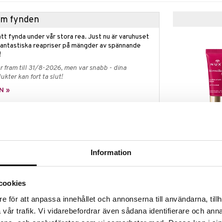
hem fynden
tt fynda under vår stora rea. Just nu är varuhuset
fantastiska reapriser på mängder av spännande
!
 fram till 31/8-2026, men var snabb - dina
ukter kan fort ta slut!
N »
Merveillance 
n Nuxe är en multikorrigerande dagkräm för blandad
Cream
knen på åldrande. Lämplig från 25-års åldern.
NUXE
Information
antkomplex av jasminblomma, bekämpar de negativa
539
kr
ex. stress, trötthet och föroreningar - samtidigt som
a balans. Dag för dag ser din hud friskare och mer
örsta tecken på åldrande suddas ut och huden blir
cookies
e för att anpassa innehållet och annonserna till användarna, tillh
 med matt finish är perfekt för normal och blandad
vår trafik. Vi vidarebefordrar även sådana identifierare och anna