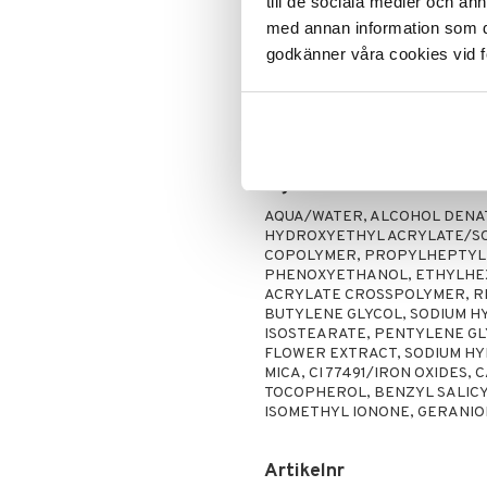
Lipgloss
Hudvård
till de sociala medier och a
Motverkar de första tecknen
Lipliner
Rakning och rengöring
med annan information som du 
Bekämpar stress, trötthet oc
Make-up penslar
godkänner våra cookies vid f
Lättviktstextur med matt fin
Mascara
Användning
Ögonskugga
Primer
Använd på morgonen och applicera 
Energizing Priming Concentrate.
Puder
Ingredienser
AQUA/WATER, ALCOHOL DENAT
HYDROXYETHYL ACRYLATE/SO
COPOLYMER, PROPYLHEPTYL 
PHENOXYETHANOL, ETHYLHEX
ACRYLATE CROSSPOLYMER, RI
BUTYLENE GLYCOL, SODIUM H
ISOSTEARATE, PENTYLENE GLY
FLOWER EXTRACT, SODIUM HY
MICA, CI 77491/IRON OXIDES,
TOCOPHEROL, BENZYL SALICY
ISOMETHYL IONONE, GERANIO
Artikelnr