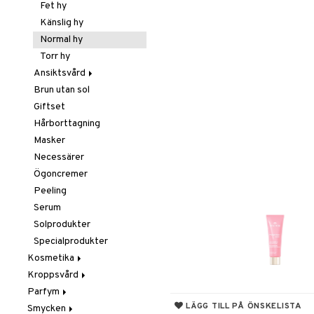
Borstar / Kammar
Fet hy
Elektriska
Känslig hy
stylingverktyg
Normal hy
Gift Set
Torr hy
Håravfall
Ansiktsvård
Hårfärg
Brun utan sol
Ansiktsvatten
Hårkur
Giftset
Ögon makeup remover
Inpackning
Hårborttagning
Rengöring
Leave-in balsam
Masker
Schampo
Necessärer
Styling
Ögoncremer
Torrschampo
Glans & Antifrizz
Peeling
Hårspray
Serum
Lockar
Solprodukter
Värmeskydd
Specialprodukter
Vax & Gelé
Kosmetika
Volymprodukter
Kroppsvård
Gift Set
Parfym
Hud
Badprodukter
LÄGG TILL PÅ ÖNSKELISTA
Smycken
Läppar
Bodylotion
Body spray
Bronzer & Highlighter