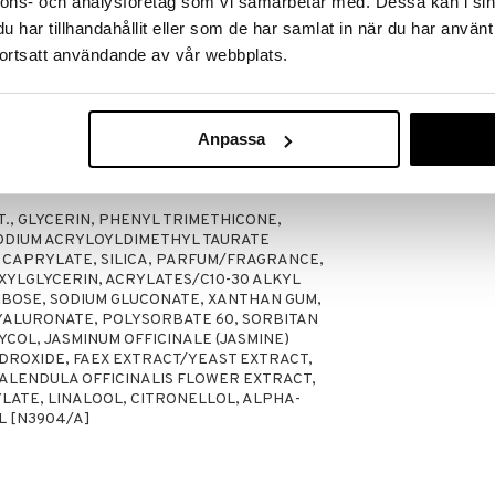
nnons- och analysföretag som vi samarbetar med. Dessa kan i sin
 på åldrande
har tillhandahållit eller som de har samlat in när du har använt
h föroreningar
ortsatt användande av vår webbplats.
ish
i ditt ansikte, hals och dekolletage - gärna efter
Anpassa
., GLYCERIN, PHENYL TRIMETHICONE,
DIUM ACRYLOYLDIMETHYL TAURATE
CAPRYLATE, SILICA, PARFUM/FRAGRANCE,
YLGLYCERIN, ACRYLATES/C10-30 ALKYL
BOSE, SODIUM GLUCONATE, XANTHAN GUM,
YALURONATE, POLYSORBATE 60, SORBITAN
COL, JASMINUM OFFICINALE (JASMINE)
DROXIDE, FAEX EXTRACT/YEAST EXTRACT,
 CALENDULA OFFICINALIS FLOWER EXTRACT,
LATE, LINALOOL, CITRONELLOL, ALPHA-
L [N3904/A]