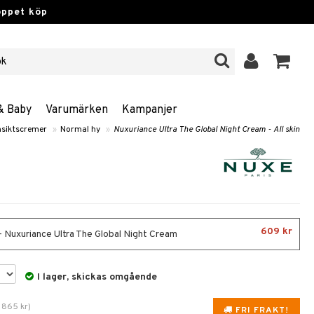
öppet köp
& Baby
Varumärken
Kampanjer
siktscremer
»
Normal hy
»
Nuxuriance Ultra The Global Night Cream - All skin
609 kr
- Nuxuriance Ultra The Global Night Cream
I lager, skickas omgående
.
865
kr
)
FRI FRAKT!