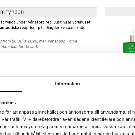
hem fynden
tt fynda under vår stora rea. Just nu är varuhuset
fantastiska reapriser på mängder av spännande
!
 fram till 31/8-2026, men var snabb - dina
ukter kan fort ta slut!
N »
Nuxuriance Ul
t Cream från Nuxe är den globala anti-age nattkrämen
Information
Dark Spot Cor
aste ålderstecknen på natten och ger omedelbart
NUXE
Serum
899
kr
het. När du vaknar: Huden ser reparerad ut, rynkorna
cookies
lad och fräsch.
e för att anpassa innehållet och annonserna till användarna, tillh
gre ut: Rynkorna är korrigerade, huden är mycket
vår trafik. Vi vidarebefordrar även sådana identifierare och anna
 har regenererats.
nnons- och analysföretag som vi samarbetar med. Dessa kan i sin
nation med en unik sensorisk känsla tack vare den
ften. Den universella konsistensen passar alla
har tillhandahållit eller som de har samlat in när du har använt