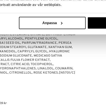
ortsatt användande av vår webbplats.
å halsen och dekolletaget.
Anpassa
APRYLYL ETHER, BEHENYL ALCOHOL, C10-18
GLYCERYL STEARATE CITRATE, BUTYROSPERMUM
EARYL ALCOHOL, PENTYLENE GLYCOL,
OBA) SEED OIL, PARFUM/FRAGRANCE, PERSEA
SODIUM STEAROYL GLUTAMATE, XANTHAN GUM,
EXANEDIOL, CAPRYLYL GLYCOL, HYALURONIC
, SODIUM GLUCONATE, MEDICAGO SATIVA
CALLIS FULVA FLOWER EXTRACT,
ACT, CITRIC ACID, TOCOPHEROL,
YDRONAPHTHALENES, LINALOOL, COUMARIN,
IOL, CITRONELLOL, ROSE KETONES.[N5701/C]
09 kr