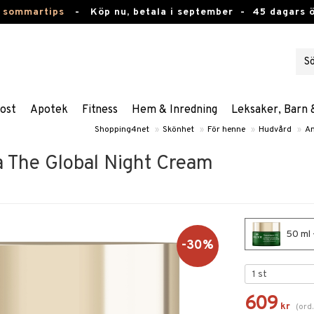
 sommartips
-
Köp nu, betala i september -
45 dagars 
ost
Apotek
Fitness
Hem & Inredning
Leksaker, Barn 
Shopping4net
»
Skönhet
»
För henne
»
Hudvård
»
An
a The Global Night Cream
50 ml 
-30%
609
kr
(
ord