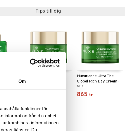
Tips till dig
tra The
Nuxuriance Ultra The
Nuxuriance Ultra The
Om
recting
Global Day Cream - All
Global Rich Day Cream -
NUXE
NUXE
skin
Dry
865
865
kr
kr
andahålla funktioner för
n information från din enhet
 tur kombinera informationen
 deras tjänster. Du