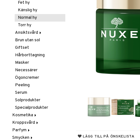
Borstar / Kammar
Fet hy
Elektriska
Känslig hy
stylingverktyg
Normal hy
Gift Set
Torr hy
Håravfall
Ansiktsvård
Hårfärg
Brun utan sol
Ansiktsvatten
Hårkur
Giftset
Ögon makeup remover
Inpackning
Hårborttagning
Rengöring
Leave-in balsam
Masker
Schampo
Necessärer
Styling
Ögoncremer
Torrschampo
Glans & Antifrizz
Peeling
Hårspray
Serum
Lockar
Solprodukter
Värmeskydd
Specialprodukter
Vax & Gelé
Kosmetika
Volymprodukter
Kroppsvård
Gift Set
Parfym
Hud
Badprodukter
LÄGG TILL PÅ ÖNSKELISTA
Smycken
Läppar
Bodylotion
Body spray
Bronzer & Highlighter