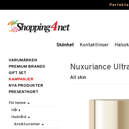
Perfekta
Skönhet
Kontaktlinser
Hälsok
VARUMÄRKEN
Nuxuriance Ultr
PREMIUM BRANDS
GIFT SET
All skin
KAMPANJER
NYA PRODUKTER
PRESENTKORT
För henne
Hår
Hudvård
Accessoarer
Balsam
Ansiktscremer