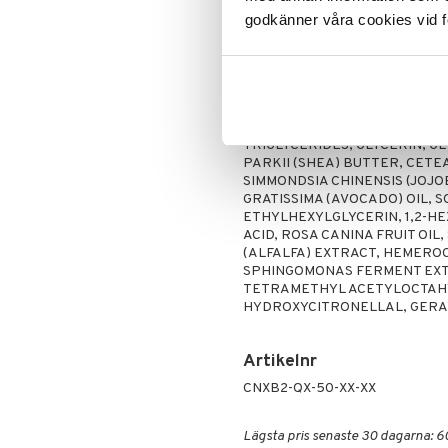
Lipgloss
Hudvård
hudtyper.
godkänner våra cookies vid f
Lipliner
Rakning och rengöring
Användning
Make-up penslar
Applicera på kvällen i ansiktet, p
Mascara
Ögonskugga
Ingredienser
Primer
AQUA/WATER, SQUALANE, DIC
Puder
TRIGLYCERIDES, GLYCERIN, 
PARKII (SHEA) BUTTER, CET
SIMMONDSIA CHINENSIS (JOJ
GRATISSIMA (AVOCADO) OIL, 
ETHYLHEXYLGLYCERIN, 1,2-H
ACID, ROSA CANINA FRUIT OIL
(ALFALFA) EXTRACT, HEMERO
SPHINGOMONAS FERMENT EXTR
TETRAMETHYL ACETYLOCTAH
HYDROXYCITRONELLAL, GERAN
Artikelnr
CNXB2-QX-50-XX-XX
Lägsta pris senaste 30 dagarna: 6