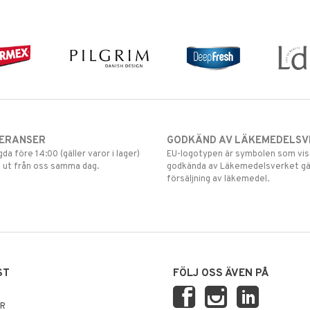
VERANSER
GODKÄND AV LÄKEMEDELSV
gda före 14:00 (gäller varor i lager)
EU-logotypen är symbolen som visar
 ut från oss samma dag.
godkända av Läkemedelsverket gä
försäljning av läkemedel.
ST
FÖLJ OSS ÄVEN PÅ
AR