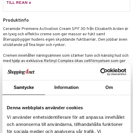
UE
TILL REAN »
mma & Baby
lbehör
oncremer
ndvård
 de toilette
nique
änst
ling
ling
borttagning
tset
Produktinfo
p 10
 & svar
produkter
produkter
Ceramide Premiere Activation Cream SPF 30 från Elizabeth Arden är
produkter
g 1: Rengöring
rd
en lyxig och effektiv creme som ger massor av fukt samt
produkt
cialprodukter
göring
cialprodukter
återuppbygger hudens egen skyddande fuktbarriär. Den jobbar även
g 2: Exfoliering
oliering och masker
p
utslätande på fina linjer och rynkor.
elningen
rum
g 3: Fukt
tvård
sh
Cremen innehåller näringsämnen som stärker tunn och känslig hud och
tik
gg & Mustasch
med hjälp av exklusiva Retinyl Complex ökas cellförnyelsen som ger
d- och kroppsvård
n
matics Elixir
dd
huden en strålande lyster. Ceramide Triple Complex stärker och
produkter
n- och läppvård
stramar upp och SPF 30 skyddar mot solskador.
cealer
yx
skydd
n
cialprodukter
Framtagen till kunden som är i övergångsåldern och som tappat
göring
liner
nique Happy
teg till män
östrogen.
Samtycke
Information
Om
rum
ndation
nique Happy For Men
oliering
Artikelnr
pstift
t och skydd
Denna webbplats använder cookies
CEA27-EZ-50-XX-XX
gloss
dvård
Vi använder enhetsidentifierare för att anpassa innehållet
liner
ning och rengöring
Lägsta pris senaste 30 dagarna: 1375 kr
och annonserna till användarna, tillhandahålla funktioner
för sociala medier och analysera vår trafik. Vi