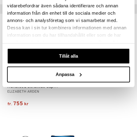
e-up penslar
vidarebefordrar även sådana identifierare och annan
Tips till dig
cara
information från din enhet till de sociala medier och
annons- och analysföretag som vi samarbetar med.
onskugga
Dessa kan i sin tur kombinera informationen med annan
mer
information som du har tillhandahållit eller som de har
er
samlat in när du har använt deras tjänster. Du godkänner
våra cookies vid fortsatt användande av vår webbplats.
Tillåt alla
Anpassa
Finns i flera varianter
Advanced Ceramide Capsules Youth Restoring Serum
ELIZABETH ARDEN
755
fr.
kr