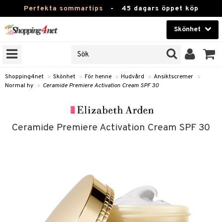
Perfekta sommartips
-
45 dagars öppet köp
Skönhet
RKEN
Skönhet
M BRANDS
T
Kontaktlinser
Shopping4net
»
Skönhet
»
För henne
»
Hudvård
»
Ansiktscremer
»
Normal hy
»
Ceramide Premiere Activation Cream SPF 30
JER
Hälsokost
ODUKTER
Apotek
TKORT
Ceramide Premiere Activation Cream SPF 30
Fitness
e
Hem & Inredning
Leksaker, Barn & Baby
essoarer
rd
Varumärken
lsam
iktscremer
Kampanjer
star / Kammar
 hy