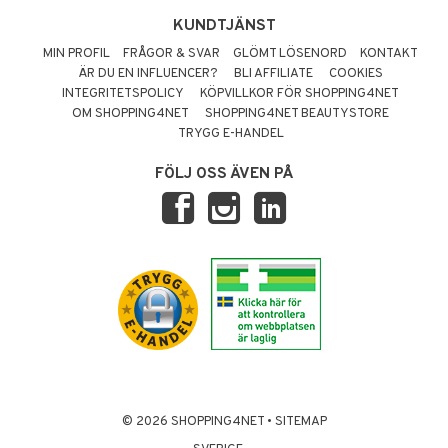
KUNDTJÄNST
MIN PROFIL
FRÅGOR & SVAR
GLÖMT LÖSENORD
KONTAKT
ÄR DU EN INFLUENCER?
BLI AFFILIATE
COOKIES
INTEGRITETSPOLICY
KÖPVILLKOR FÖR SHOPPING4NET
OM SHOPPING4NET
SHOPPING4NET BEAUTYSTORE
TRYGG E-HANDEL
FÖLJ OSS ÄVEN PÅ
© 2026 SHOPPING4NET
•
SITEMAP