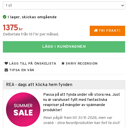
 & Gelé
cialprodukter
ymprodukter
I lager, skickas omgående
tika
1375
t Set
vård
kr
FRI FRAKT!
Delbetala från 167 kr per månad.
d
produkter
m
nzer & Highlighter
ppar
LÄGG I KUNDVAGNEN
ylotion
y spray
en
cealer
lm
glar
n utan sol
tljus & Rumsdoft
mband
om
LÄGG TILL PÅ ÖNSKELISTA
SKRIV RECENSION
gad Dagcreme
ppenna
naglar
on
odorant
 de cologne
sband
TIPSA EN VÄN
ndation
pglans
ellack
liner / Kajal
lbehör
chgelé & tvål
 de parfum
hängen
lsam
apotek
rd
dukter
REA - dags att klicka hem fynden
mer
pstift
elvård
nsar
e-up
vård
 de toilette
gar
ktriska trimmers
iktscremer
gon
vård
ärer
Passa på att fynda under vår stora rea. Just
er
mover
ögonfransar
iga
t Set
tset
avfall
n utan sol
ylotion
e
m
nu är varuhuset fyllt med fantastiska
reapriser på mängder av spännande
uge
lbehör
cara
cetter
ndvård
färg
tset
n utan sol
er shave balm
pa
produkter!
onbryn
borttagning
hampo
sk
odorant
er shave lotion
inser
Rean pågår fram till 31/8-2026, men var
snabb - dina favoritprodukter kan fort ta slut!
onskugga
ppsolja
ling produkter
essärer
chgelé & tvål
 de cologne