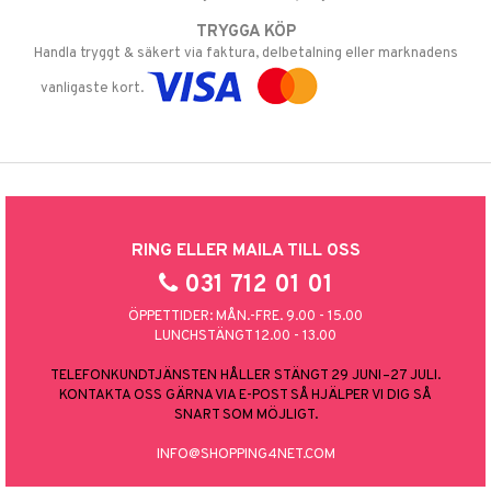
TRYGGA KÖP
Handla tryggt & säkert via faktura, delbetalning eller marknadens
vanligaste kort.
RING ELLER MAILA TILL OSS
031 712 01 01
ÖPPETTIDER: MÅN.-FRE. 9.00 - 15.00
LUNCHSTÄNGT 12.00 - 13.00
TELEFONKUNDTJÄNSTEN HÅLLER STÄNGT 29 JUNI–27 JULI.
KONTAKTA OSS GÄRNA VIA E-POST SÅ HJÄLPER VI DIG SÅ
SNART SOM MÖJLIGT.
INFO@SHOPPING4NET.COM