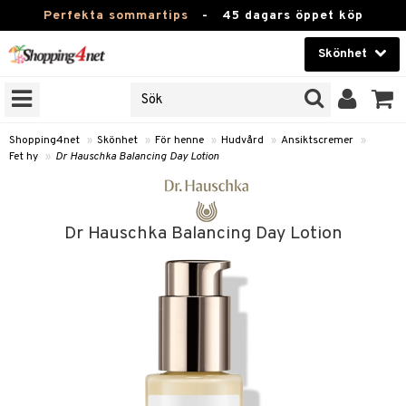
Perfekta sommartips
-
45 dagars öppet köp
Skönhet
RKEN
Skönhet
M BRANDS
T
Kontaktlinser
Shopping4net
»
Skönhet
»
För henne
»
Hudvård
»
Ansiktscremer
»
Fet hy
»
Dr Hauschka Balancing Day Lotion
JER
Hälsokost
ODUKTER
Apotek
TKORT
Dr Hauschka Balancing Day Lotion
Fitness
e
Hem & Inredning
Leksaker, Barn & Baby
essoarer
rd
Varumärken
lsam
iktscremer
Kampanjer
star / Kammar
 hy