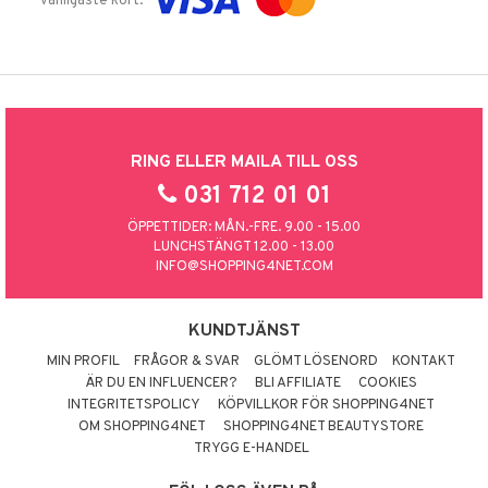
vanligaste kort.
RING ELLER MAILA TILL OSS
031 712 01 01
ÖPPETTIDER: MÅN.-FRE. 9.00 - 15.00
LUNCHSTÄNGT 12.00 - 13.00
INFO@SHOPPING4NET.COM
KUNDTJÄNST
MIN PROFIL
FRÅGOR & SVAR
GLÖMT LÖSENORD
KONTAKT
ÄR DU EN INFLUENCER?
BLI AFFILIATE
COOKIES
INTEGRITETSPOLICY
KÖPVILLKOR FÖR SHOPPING4NET
OM SHOPPING4NET
SHOPPING4NET BEAUTYSTORE
TRYGG E-HANDEL