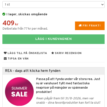
 & Gelé
cialprodukter
ymprodukter
I lager, skickas omgående
tika
409
t Set
vård
kr
FRI FRAKT!
Delbetala från 77 kr per månad.
d
produkter
m
nzer & Highlighter
ppar
LÄGG I KUNDVAGNEN
ylotion
y spray
en
cealer
lm
glar
n utan sol
tljus & Rumsdoft
mband
om
LÄGG TILL PÅ ÖNSKELISTA
SKRIV RECENSION
gad Dagcreme
ppenna
naglar
on
odorant
 de cologne
sband
TIPSA EN VÄN
ndation
pglans
ellack
liner / Kajal
lbehör
chgelé & tvål
 de parfum
hängen
lsam
apotek
rd
dukter
REA - dags att klicka hem fynden
mer
pstift
elvård
nsar
e-up
vård
 de toilette
gar
ktriska trimmers
iktscremer
gon
vård
ärer
Passa på att fynda under vår stora rea. Just
er
mover
ögonfransar
iga
t Set
tset
avfall
n utan sol
ylotion
e
m
nu är varuhuset fyllt med fantastiska
reapriser på mängder av spännande
uge
lbehör
cara
cetter
ndvård
färg
tset
n utan sol
er shave balm
pa
produkter!
onbryn
borttagning
hampo
sk
odorant
er shave lotion
inser
Rean pågår fram till 31/8-2026, men var
snabb - dina favoritprodukter kan fort ta slut!
onskugga
ppsolja
ling produkter
essärer
chgelé & tvål
 de cologne