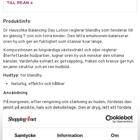
UE
TILL REAN »
mma & Baby
lbehör
oncremer
ndvård
 de toilette
nique
änst
ling
ling
borttagning
tset
Produktinfo
p 10
 & svar
produkter
produkter
Dr Hauschka Balancing Day Lotion reglerar blandhy som tenderar till
produkter
g 1: Rengöring
rd
en glansig T-zon och torra kinder. Den lätta emulsionen balanserar
produkt
cialprodukter
göring
cialprodukter
oren hy och ger en fuktighet som stannar kvar länge.
g 2: Exfoliering
oliering och masker
p
elningen
Kompositionen av högvärdiga växtextrakt och oljor reglerar
rum
g 3: Fukt
tvård
sh
återfettande hudpartier, lugnar oren hy och minskar den strama
tik
känslan. Värdefulla extrakt av getväppling, fräken och krasse ger hyn
gg & Mustasch
d- och kroppsvård
n
matics Elixir
dd
en jämn struktur och en ren hudbild.
produkter
n- och läppvård
Hudtyp:
för blandhy
cealer
yx
skydd
n
cialprodukter
Naturlig, effektiv och hållbar
göring
liner
nique Happy
teg till män
Användning
rum
ndation
nique Happy For Men
oliering
På morgonen, efter rengöring och stärkning av huden, fördelas den
pstift
jämnt på ansikte, hals och dekolletage. Den är dryg, lätt att fördela
t och skydd
och är idealisk som underlag för make-up.
gloss
dvård
liner
ning och rengöring
Ingredienser
Samtycke
Information
Om
Aqua, Alcohol, Persea Gratissima Oil, Anthyllis Vulneraria Extract,