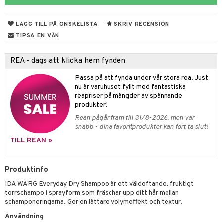
 & Gelé
slig hy
iktsvatten
n utan sol
d
produkter
m
LÄGG TILL PÅ ÖNSKELISTA
SKRIV RECENSION
ymprodukter
mal hy
n makeup remover
tset
nzer & Highlighter
ppar
ylotion
y spray
en
TIPSA EN VÄN
r hy
göring
borttagning
cealer
lm
glar
n utan sol
tljus & Rumsdoft
mband
om
REA - dags att klicka hem fynden
ker
gad Dagcreme
ppenna
naglar
on
odorant
 de cologne
sband
Passa på att fynda under vår stora rea. Just
essärer
ndation
pglans
ellack
liner / Kajal
lbehör
chgelé & tvål
 de parfum
hängen
lsam
apotek
rd
dukter
nu är varuhuset fyllt med fantastiska
reapriser på mängder av spännande
oncremer
mer
pstift
elvård
nsar
e-up
vård
 de toilette
gar
ktriska trimmers
iktscremer
gon
vård
ärer
produkter!
ling
er
mover
ögonfransar
iga
t Set
tset
avfall
n utan sol
ylotion
e
m
Rean pågår fram till 31/8-2026, men var
snabb - dina favoritprodukter kan fort ta slut!
rum
uge
lbehör
cara
cetter
ndvård
färg
tset
n utan sol
er shave balm
pa
TILL REAN »
produkter
onbryn
borttagning
hampo
sk
odorant
er shave lotion
inser
cialprodukter
onskugga
ppsolja
ling produkter
essärer
chgelé & tvål
 de cologne
Produktinfo
UE
mma & Baby
IDA WARG Everyday Dry Shampoo är ett väldoftande, fruktigt
lbehör
oncremer
ndvård
 de toilette
nique
torrschampo i sprayform som fräschar upp ditt hår mellan
änst
ling
ling
schamponeringarna. Ger en lättare volymeffekt och textur.
borttagning
tset
p 10
 & svar
Användning
produkter
produkter
produkter