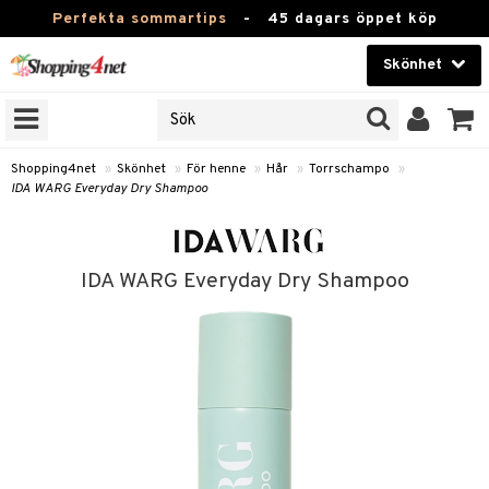
Perfekta sommartips
-
45 dagars öppet köp
Skönhet
RKEN
Skönhet
M BRANDS
T
Kontaktlinser
Shopping4net
»
Skönhet
»
För henne
»
Hår
»
Torrschampo
»
IDA WARG Everyday Dry Shampoo
JER
Hälsokost
ODUKTER
Apotek
TKORT
IDA WARG Everyday Dry Shampoo
Fitness
e
Hem & Inredning
Leksaker, Barn & Baby
essoarer
Varumärken
lsam
Kampanjer
star / Kammar