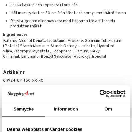
g 1: Rengöring
rd
produkt
Skaka flaskan och applicera i torrt hår.
cialprodukter
göring
cialprodukter
g 2: Exfoliering
oliering och masker
p
Håll munstycket ca 30 cm från håret och spraya mot hårrötterna.
elningen
rum
g 3: Fukt
tvård
sh
Borsta igenom eller massera med fingrarna för att fördela
tik
produkten i håret.
gg & Mustasch
d- och kroppsvård
n
matics Elixir
dd
Ingredienser
produkter
n- och läppvård
cealer
Butane, Alcohol Denat., Isobutane, Propane, Solanum Tuberosum
yx
skydd
n
(Potato) Starch Aluminum Starch Octenylsuccinate, Hydrated
cialprodukter
göring
liner
nique Happy
Silica, Isopropyl Myristate, Tocopherol, Parfum, Hexyl
teg till män
Cinnamal, Limonene, Benzyl Salicylate, Hydroxycitronellal
rum
ndation
nique Happy For Men
oliering
pstift
t och skydd
Artikelnr
CIW24-8P-150-XX-XX
gloss
dvård
liner
ning och rengöring
Lägsta pris senaste 30 dagarna: 115 kr
e-up penslar
Samtycke
Information
Om
cara
Tips till dig
onskugga
Denna webbplats använder cookies
mer