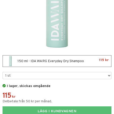
ktriska stylingverktyg
t Set
avfall
färg
kur
ackning
ve-in balsam
115 kr
150 ml - IDA WARG Everyday Dry Shampoo
hampo
ling
ns & Antifrizz
rrschampo
I lager, skickas omgående
115
spray
rd
kr
Delbetala från 50 kr per månad.
kar
iktscremer
tika
rmeskydd
LÄGG I KUNDVAGNEN
 hy
iktsvård
t Set
vård