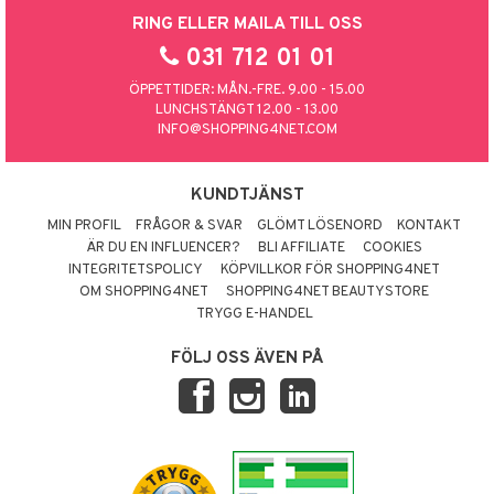
RING ELLER MAILA TILL OSS
031 712 01 01
ÖPPETTIDER: MÅN.-FRE. 9.00 - 15.00
LUNCHSTÄNGT 12.00 - 13.00
INFO@SHOPPING4NET.COM
KUNDTJÄNST
MIN PROFIL
FRÅGOR & SVAR
GLÖMT LÖSENORD
KONTAKT
ÄR DU EN INFLUENCER?
BLI AFFILIATE
COOKIES
INTEGRITETSPOLICY
KÖPVILLKOR FÖR SHOPPING4NET
OM SHOPPING4NET
SHOPPING4NET BEAUTYSTORE
TRYGG E-HANDEL
FÖLJ OSS ÄVEN PÅ