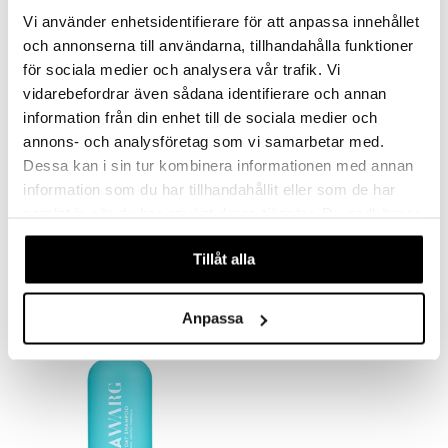
Vi använder enhetsidentifierare för att anpassa innehållet
er
och annonserna till användarna, tillhandahålla funktioner
för sociala medier och analysera vår trafik. Vi
vidarebefordrar även sådana identifierare och annan
information från din enhet till de sociala medier och
annons- och analysföretag som vi samarbetar med.
Dessa kan i sin tur kombinera informationen med annan
information som du har tillhandahållit eller som de har
IDA WARG Dry Volume Spray
IDA WARG Everyday Conditioner
IDA WARG
IDA WARG
samlat in när du har använt deras tjänster. Du godkänner
våra cookies vid fortsatt användande av vår webbplats.
115
149
kr
kr
Tillåt alla
Anpassa