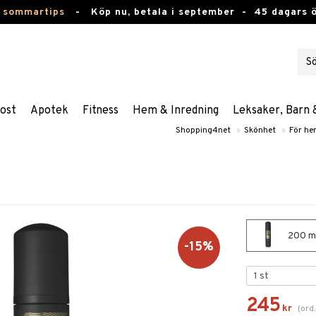
 sommartips
-
Köp nu, betala i september -
45 dagars 
ost
Apotek
Fitness
Hem & Inredning
Leksaker, Barn 
Shopping4net
»
Skönhet
»
För he
200 ml
-15%
245
kr
(
ord