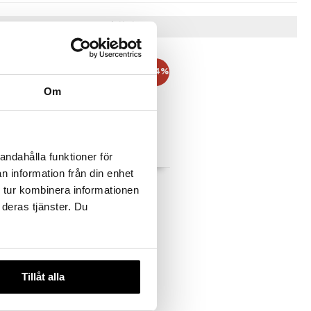
Tips till dig
-17%
-24%
Om
andahålla funktioner för
 varianter
n information från din enhet
d - Heat
ghd the sectioner tail
 tur kombinera informationen
y
comb
GHD
 deras tjänster. Du
129
rd.
199
kr
)
(
ord.
169
kr
)
kr
Tillåt alla