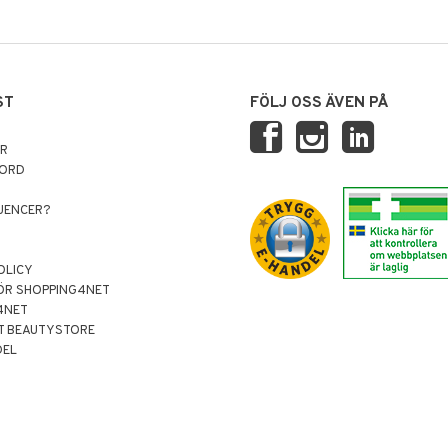
ST
FÖLJ OSS ÄVEN PÅ
AR
NORD
LUENCER?
OLICY
ÖR SHOPPING4NET
4NET
T BEAUTYSTORE
DEL