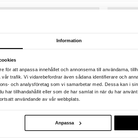
hem fynden
tt fynda under vår stora rea. Just nu är varuhuset
fantastiska reapriser på mängder av spännande
!
Information
 fram till 31/8-2026, men var snabb - dina
ukter kan fort ta slut!
N »
cookies
e för att anpassa innehållet och annonserna till användarna, tillh
Finns i flera
vår trafik. Vi vidarebefordrar även sådana identifierare och anna
ghd Bodyguar
nnons- och analysföretag som vi samarbetar med. Dessa kan i sin
Protect Spra
GHD
har tillhandahållit eller som de har samlat in när du har använt
juk hållbar volym och fyllighet för alla hårtyper.
165
ortsatt användande av vår webbplats.
(
o
 ghd Heat Protection. Använd moussen för att få
fr.
kr
m i rötterna.
Anpassa
t/långt ditt hår är), arbeta in i fuktigt hår innan du