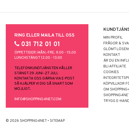
KUNDTJÄN
RING ELLER MAILA TILL OSS
MIN PROFIL
031 712 01 01
FRÅGOR & SV
GLÖMT LÖSE
ÖPPETTIDER: MÅN.-FRE. 9.00 - 15.00
KONTAKT
LUNCHSTÄNGT 12.00 - 13.00
ÄR DU EN INF
BLI AFFILIATE
TELEFONKUNDTJÄNSTEN HÅLLER
COOKIES
STÄNGT 29 JUNI–27 JULI.
INTEGRITETSP
KONTAKTA OSS GÄRNA VIA E-POST
SÅ HJÄLPER VI DIG SÅ SNART SOM
KÖPVILLKOR F
MÖJLIGT.
OM SHOPPING
SHOPPING4NE
INFO@SHOPPING4NET.COM
TRYGG E-HAN
© 2026 SHOPPING4NET
•
SITEMAP