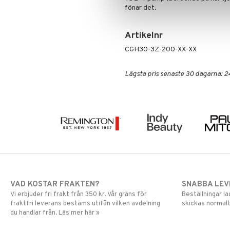
fönar det.
Specialprodukter
Rengöring
Eyeliner
Clinique Happy
3-Steg till män
Serum
Foundation
Clinique Happy For Men
Exfoliering
Läppstift
Fukt och skydd
Artikelnr
Lipgloss
Hudvård
CGH30-3Z-200-XX-XX
Lipliner
Rakning och rengöring
Make-up penslar
Lägsta pris senaste 30 dagarna: 2
Mascara
Ögonskugga
Primer
Puder
VAD KOSTAR FRAKTEN?
SNABBA LE
Vi erbjuder fri frakt från 350 kr. Vår gräns för
Beställningar la
fraktfri leverans bestäms utifån vilken avdelning
skickas normalt
du handlar från. Läs mer här »