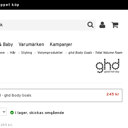
öppet köp
& Baby
Varumärken
Kampanjer
nne
»
Hår
»
Styling
»
Volymprodukter
»
ghd Body Goals - Total Volume Foam
245 kr
 - ghd Body Goals
I lager, skickas omgående
.
289
kr
)