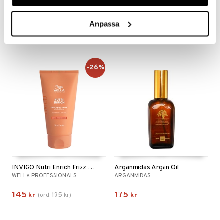
Eimi Pearl Styler
Huile Prodigieuse Or - Multi Purpose Dry Oil
WELLA PROFESSIONALS
NUXE
Anpassa
49
365
fr.
kr
fr.
kr
-26%
INVIGO Nutri Enrich Frizz Control Cream
Arganmidas Argan Oil
WELLA PROFESSIONALS
ARGANMIDAS
145
175
195
kr
(
ord.
kr
)
kr