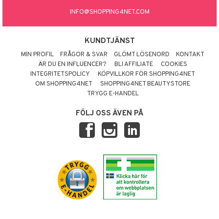
INFO@SHOPPING4NET.COM
KUNDTJÄNST
MIN PROFIL
FRÅGOR & SVAR
GLÖMT LÖSENORD
KONTAKT
ÄR DU EN INFLUENCER?
BLI AFFILIATE
COOKIES
INTEGRITETSPOLICY
KÖPVILLKOR FÖR SHOPPING4NET
OM SHOPPING4NET
SHOPPING4NET BEAUTYSTORE
TRYGG E-HANDEL
FÖLJ OSS ÄVEN PÅ