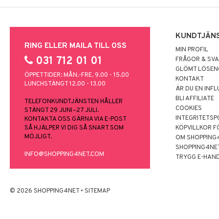
KUNDTJÄN
RING ELLER MAILA TILL OSS
MIN PROFIL
031 712 01 01
FRÅGOR & SV
GLÖMT LÖSE
ÖPPETTIDER: MÅN.-FRE. 9.00 - 15.00
KONTAKT
LUNCHSTÄNGT 12.00 - 13.00
ÄR DU EN INF
BLI AFFILIATE
TELEFONKUNDTJÄNSTEN HÅLLER
COOKIES
STÄNGT 29 JUNI–27 JULI.
INTEGRITETSP
KONTAKTA OSS GÄRNA VIA E-POST
SÅ HJÄLPER VI DIG SÅ SNART SOM
KÖPVILLKOR F
MÖJLIGT.
OM SHOPPING
SHOPPING4NE
INFO@SHOPPING4NET.COM
TRYGG E-HAN
© 2026 SHOPPING4NET
•
SITEMAP