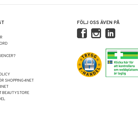
ST
FÖLJ OSS ÄVEN PÅ
AR
NORD
LUENCER?
OLICY
ÖR SHOPPING4NET
4NET
T BEAUTYSTORE
DEL