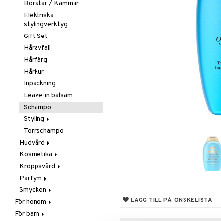
Borstar / Kammar
Elektriska
stylingverktyg
Gift Set
Håravfall
Hårfärg
Hårkur
Inpackning
Leave-in balsam
Schampo
Styling
Torrschampo
Glans & Antifrizz
Hudvård
Hårspray
Kosmetika
Ansiktscremer
Lockar
Kroppsvård
Ansiktsvård
Gift Set
Värmeskydd
Fet hy
Parfym
Brun utan sol
Hud
Badprodukter
Vax & Gelé
Känslig hy
Ansiktsvatten
Smycken
Giftset
Läppar
Bodylotion
Body spray
Volymprodukter
Normal hy
Ögon makeup remover
Bronzer & Highlighter
LÄGG TILL PÅ ÖNSKELISTA
För honom
Hårborttagning
Naglar
Brun utan sol
Doftljus & Rumsdoft
Armband
Torr hy
Rengöring
Concealer
Balm
För barn
Hår
Masker
Ögon
Deodorant
Eau de cologne
Halsband
Färgad Dagcreme
Läppenna
Lösnaglar