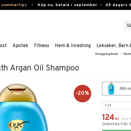
 sommartips
-
Köp nu, betala i september -
45 dagars 
ost
Apotek
Fitness
Hem & Inredning
Leksaker, Barn 
Shopping4net
»
Skön
gth Argan Oil Shampoo
385 ml
-20%
124
kr
(
ord.
Delbetala från 5