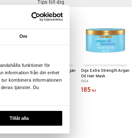
Tips till dig
Om
andahålla funktioner för
 Heat
Ogx Extra Strength Argan
Ogx Extra Strength Argan
n information från din enhet
Oil Conditioner
Oil Hair Mask
 tur kombinera informationen
OGX
OGX
 deras tjänster. Du
155
185
kr
kr
Tillåt alla