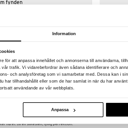
hem fynden
tt fynda under vår stora rea. Just nu är varuhuset
fantastiska reapriser på mängder av spännande
!
 fram till 31/8-2026, men var snabb - dina
Information
ukter kan fort ta slut!
N »
cookies
batt
e för att anpassa innehållet och annonserna till användarna, tillh
Ogx Argan Oil
 från parabener samt SLS och är anpassade för
vår trafik. Vi vidarebefordrar även sådana identifierare och anna
ProtectSpray
 som färgar eller bleker ditt hår kan välja fritt bland
nnons- och analysföretag som vi samarbetar med. Dessa kan i sin
OGX
ja produkter utifrån vilket resultat du vill ha!
har tillhandahållit eller som de har samlat in när du har använt
155
kr
långt lagret räcker!
ortsatt användande av vår webbplats.
ampoo är en uppgradering av en OGX-favorit som
Anpassa
de återfuktning med en ännu fylligare och krämigare
v blandning av silkesprotein och marockansk arganolja
er håret till en silkeslen, lyxig perfektion.