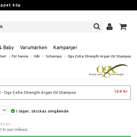
öppet köp
& Baby
Varumärken
Kampanjer
het
»
För henne
»
Hår
»
Schampo
»
Ogx Extra Strength Argan Oil Shampoo
124 kr
 - Ogx Extra Strength Argan Oil Shampoo
I lager, skickas omgående
155
kr
)
1 kr per månad.