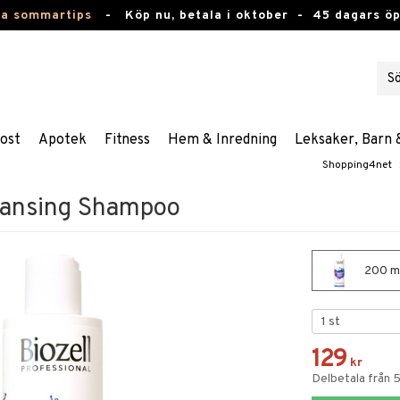
ta sommartips
-
Köp nu, betala i oktober -
45 dagars ö
ost
Apotek
Fitness
Hem & Inredning
Leksaker, Barn 
Shopping4net
eansing Shampoo
200 ml
129
kr
Delbetala från 5