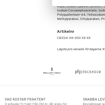
Mascara
Aqua, Sodium Laureth Sulfate, 
Ögonskugga
Sodium Cocoamphoacetate, Sodiu
Polyquaternium-44, Tetrasodium E
Primer
Methylparaben, Ethylparaben, Pro
Puder
Artikelnr
CBZ04-HX-200-XX-XX
Lägsta pris senaste 30 dagarna: 97
VAD KOSTAR FRAKTEN?
SNABBA LE
Vi erbjuder fri frakt från 350 kr. Vår gräns för
Beställningar la