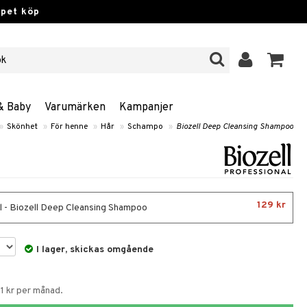
ppet köp
& Baby
Varumärken
Kampanjer
»
Skönhet
»
För henne
»
Hår
»
Schampo
»
Biozell Deep Cleansing Shampoo
129 kr
 - Biozell Deep Cleansing Shampoo
I lager, skickas omgående
1 kr per månad.