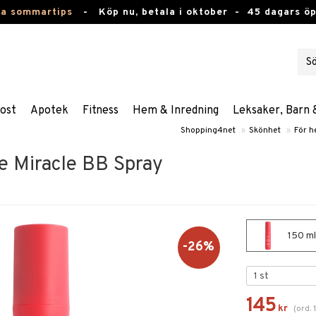
ta sommartips
-
Köp nu, betala i oktober -
45 dagars ö
ost
Apotek
Fitness
Hem & Inredning
Leksaker, Barn 
Shopping4net
»
Skönhet
»
För h
ce Miracle BB Spray
150 ml
-26%
145
kr
(
ord.