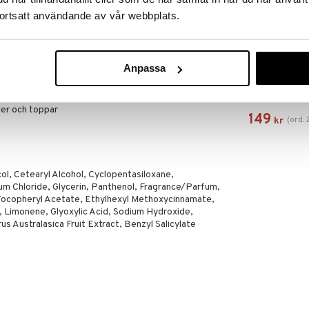
elbar färglyster för medelfint till fint färgat hår.
ortsatt användande av vår webbplats.
till att kontrollera oxideringsprocessen efter färgning
 sköld-teknologi).
rik på olika antioxidanter och vitaminer.
Anpassa
INVIGO SUN U
Color Protect
WELLA PROFES
der och toppar
149
(
ord.
kr
l, Cetearyl Alcohol, Cyclopentasiloxane,
m Chloride, Glycerin, Panthenol, Fragrance/Parfum,
ocopheryl Acetate, Ethylhexyl Methoxycinnamate,
, Limonene, Glyoxylic Acid, Sodium Hydroxide,
rus Australasica Fruit Extract, Benzyl Salicylate