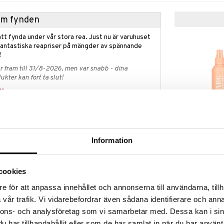
hem fynden
tt fynda under vår stora rea. Just nu är varuhuset
fantastiska reapriser på mängder av spännande
!
 fram till 31/8-2026, men var snabb - dina
ukter kan fort ta slut!
N »
IDA WARG Lea
y - Leave In från Wella Professionals är en
Conditioner
Information
 liv i färgen, minskar frizzighet och gör håret mer
IDA WARG
125
kr
B Spray är en professionell fuktgivande spray för
cookies
lsam och leave-in-spray förstärker och skyddar
smidigt, glänsande och oemotståndligt mjukt att ta
e för att anpassa innehållet och annonserna till användarna, tillh
vår trafik. Vi vidarebefordrar även sådana identifierare och anna
lad för att stödja din hårfärgningsresa och hjälpa till
nnons- och analysföretag som vi samarbetar med. Dessa kan i sin
a färgens livfullhet och säkerställa en varaktig,
har tillhandahållit eller som de har samlat in när du har använt