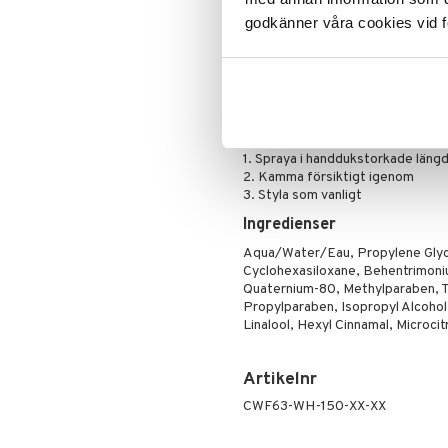
strålande glans. Din rutin för omed
Mascara
godkänner våra cookies vid f
Histidin och E-vitamin
hjälper 
Ögonskugga
och skyddar färgen (Anti-Oxidant
Primer
Lime Kaviar
är känt för att vara 
Puder
Användning
1. Spraya i handdukstorkade läng
2. Kamma försiktigt igenom
3. Styla som vanligt
Ingredienser
Aqua/Water/Eau, Propylene Glyco
Cyclohexasiloxane, Behentrimoniu
Quaternium-80, Methylparaben, T
Propylparaben, Isopropyl Alcohol
Linalool, Hexyl Cinnamal, Microcit
Artikelnr
CWF63-WH-150-XX-XX