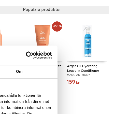
Populära produkter
-26%
ve In
INVIGO Nutri Enrich Frizz
Argan Oil Hydrating
Control Cream
Leave In Conditioner
Om
WELLA PROFESSIONALS
MARC ANTHONY
145
159
(
ord.
195
kr
)
kr
kr
andahålla funktioner för
n information från din enhet
-35%
 tur kombinera informationen
 deras tjänster. Du