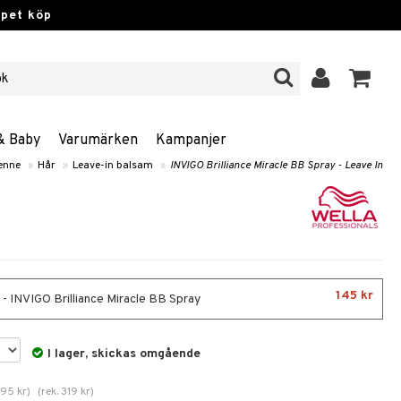
ppet köp
& Baby
Varumärken
Kampanjer
enne
»
Hår
»
Leave-in balsam
»
INVIGO Brilliance Miracle BB Spray - Leave In
145 kr
 - INVIGO Brilliance Miracle BB Spray
I lager, skickas omgående
195
kr
)
(
rek.
319
kr
)