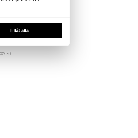
Tillåt alla
V Hair
ion Spray
SIONALS
229
kr
)