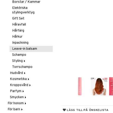
Borstar / Kammar
Elektriska
stylingverktyg
Gift Set
Håravfall
Hårfärg
Hårkur
Inpackning
Leave-in balsam
Schampo
Styling
Torrschampo
Glans & Antifrizz
Hudvård
Hårspray
Kosmetika
Ansiktscremer
Lockar
Kroppsvård
Ansiktsvård
Gift Set
Värmeskydd
Fet hy
Parfym
Brun utan sol
Hud
Badprodukter
Vax & Gelé
Känslig hy
Ansiktsvatten
Smycken
Giftset
Läppar
Bodylotion
Body spray
Volymprodukter
Normal hy
Ögon makeup remover
Bronzer & Highlighter
För honom
Hårborttagning
Naglar
Brun utan sol
Doftljus & Rumsdoft
Armband
Torr hy
Rengöring
Concealer
Balm
För barn
Hår
Masker
Ögon
Deodorant
Eau de cologne
Halsband
Färgad Dagcreme
Läppenna
Lösnaglar
LÄGG TILL PÅ ÖNSKELISTA