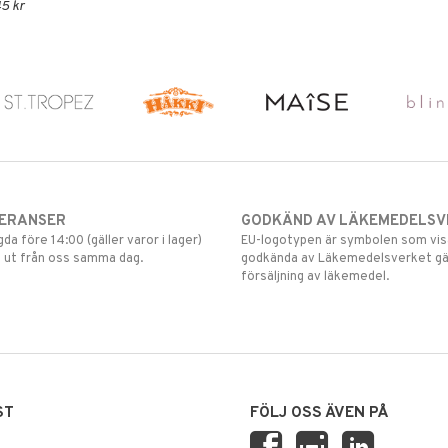
5 kr
VERANSER
GODKÄND AV LÄKEMEDELSV
gda före 14:00 (gäller varor i lager)
EU-logotypen är symbolen som visar
 ut från oss samma dag.
godkända av Läkemedelsverket gä
försäljning av läkemedel.
ST
FÖLJ OSS ÄVEN PÅ