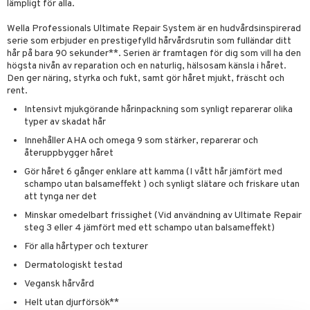
lämpligt för alla.
er
Wella Professionals Ultimate Repair System är en hudvårdsinspirerad
serie som erbjuder en prestigefylld hårvårdsrutin som fulländar ditt
hår på bara 90 sekunder**. Serien är framtagen för dig som vill ha den
högsta nivån av reparation och en naturlig, hälsosam känsla i håret.
Den ger näring, styrka och fukt, samt gör håret mjukt, fräscht och
rent.
Intensivt mjukgörande hårinpackning som synligt reparerar olika
typer av skadat hår
Innehåller AHA och omega 9 som stärker, reparerar och
återuppbygger håret
Gör håret 6 gånger enklare att kamma (I vått hår jämfört med
schampo utan balsameffekt ) och synligt slätare och friskare utan
att tynga ner det
Minskar omedelbart frissighet (Vid användning av Ultimate Repair
steg 3 eller 4 jämfört med ett schampo utan balsameffekt)
För alla hårtyper och texturer
Dermatologiskt testad
Vegansk hårvård
Helt utan djurförsök**