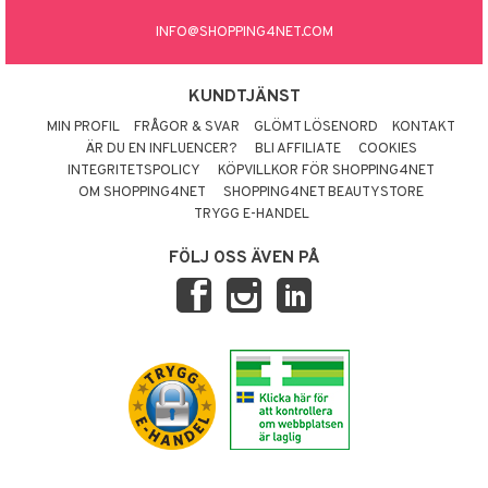
INFO@SHOPPING4NET.COM
KUNDTJÄNST
MIN PROFIL
FRÅGOR & SVAR
GLÖMT LÖSENORD
KONTAKT
ÄR DU EN INFLUENCER?
BLI AFFILIATE
COOKIES
INTEGRITETSPOLICY
KÖPVILLKOR FÖR SHOPPING4NET
OM SHOPPING4NET
SHOPPING4NET BEAUTYSTORE
TRYGG E-HANDEL
FÖLJ OSS ÄVEN PÅ