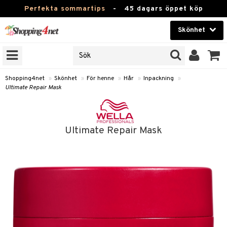
Perfekta sommartips
-
45 dagars öppet köp
Skönhet
RKEN
Skönhet
M BRANDS
T
Kontaktlinser
Shopping4net
»
Skönhet
»
För henne
»
Hår
»
Inpackning
»
Ultimate Repair Mask
JER
Hälsokost
ODUKTER
Apotek
TKORT
Ultimate Repair Mask
Fitness
e
Hem & Inredning
Leksaker, Barn & Baby
essoarer
Varumärken
lsam
Kampanjer
star / Kammar