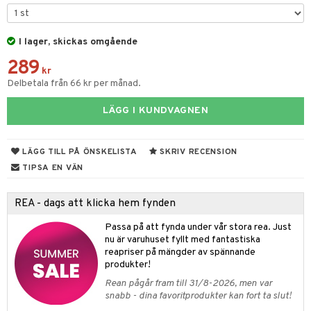
 & Gelé
slig hy
iktsvatten
n utan sol
d
produkter
m
ymprodukter
mal hy
n makeup remover
tset
nzer & Highlighter
ppar
I lager, skickas omgående
ylotion
y spray
en
289
r hy
göring
borttagning
cealer
lm
glar
n utan sol
tljus & Rumsdoft
mband
om
kr
Delbetala från 66 kr per månad.
ker
gad Dagcreme
ppenna
naglar
on
odorant
 de cologne
sband
LÄGG I KUNDVAGNEN
essärer
ndation
pglans
ellack
liner / Kajal
lbehör
chgelé & tvål
 de parfum
hängen
lsam
apotek
rd
dukter
oncremer
mer
pstift
elvård
nsar
e-up
vård
 de toilette
gar
ktriska trimmers
iktscremer
gon
vård
ärer
LÄGG TILL PÅ ÖNSKELISTA
SKRIV RECENSION
ling
er
mover
ögonfransar
iga
t Set
tset
avfall
n utan sol
ylotion
e
m
TIPSA EN VÄN
rum
uge
lbehör
cara
cetter
ndvård
färg
tset
n utan sol
er shave balm
pa
REA - dags att klicka hem fynden
produkter
onbryn
borttagning
hampo
sk
odorant
er shave lotion
inser
Passa på att fynda under vår stora rea. Just
cialprodukter
onskugga
ppsolja
ling produkter
essärer
chgelé & tvål
 de cologne
UE
nu är varuhuset fyllt med fantastiska
reapriser på mängder av spännande
mma & Baby
lbehör
oncremer
ndvård
 de toilette
nique
produkter!
änst
ling
ling
borttagning
Rean pågår fram till 31/8-2026, men var
tset
p 10
snabb - dina favoritprodukter kan fort ta slut!
 & svar
produkter
produkter
produkter