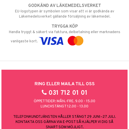
GODKÄND AV LÄKEMEDELSVERKET
EU-logotypen är symbolen som visar att vi är godkända av
Läkemedelsverket gällande försäljning av läkemedel.
TRYGGA KÖP
Handla tryggt & säkert via faktura, delbetalning eller marknadens
vanligaste kort.
RING ELLER MAILA TILL OSS
031 712 01 01
ÖPPETTIDER: MÅN.-FRE. 9.00 - 15.00
LUNCHSTÄNGT 12.00 - 13.00
TELEFONKUNDTJÄNSTEN HÅLLER STÄNGT 29 JUNI–27 JULI.
KONTAKTA OSS GÄRNA VIA E-POST SÅ HJÄLPER VI DIG SÅ
SNART SOM MÖJLIGT.