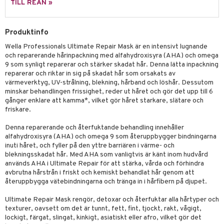
g 1: Rengöring
rd
TILL REAN »
produkt
cialprodukter
göring
cialprodukter
g 2: Exfoliering
oliering och masker
p
elningen
rum
Produktinfo
g 3: Fukt
tvård
sh
tik
Wella Professionals Ultimate Repair Mask är en intensivt lugnande
gg & Mustasch
d- och kroppsvård
n
matics Elixir
dd
och reparerande hårinpackning med alfahydroxisyra (AHA) och omega
9 som synligt reparerar och stärker skadat hår. Denna lätta inpackning
produkter
n- och läppvård
cealer
yx
skydd
n
reparerar och riktar in sig på skadat hår som orsakats av
cialprodukter
värmeverktyg, UV-strålning, blekning, hårband och löshår. Dessutom
göring
liner
nique Happy
teg till män
minskar behandlingen frissighet, reder ut håret och gör det upp till 6
gånger enklare att kamma*, vilket gör håret starkare, slätare och
rum
ndation
nique Happy For Men
oliering
friskare.
pstift
t och skydd
Denna reparerande och återfuktande behandling innehåller
alfahydroxisyra (AHA) och omega 9 som återuppbygger bindningarna
gloss
dvård
inuti håret, och fyller på den yttre barriären i värme- och
liner
blekningsskadat hår. Med AHA som vanligtvis är känt inom hudvård
ning och rengöring
används AHA i Ultimate Repair för att stärka, vårda och förhindra
e-up penslar
avbrutna hårstrån i friskt och kemiskt behandlat hår genom att
återuppbygga vätebindningarna och tränga in i hårfibern på djupet.
cara
Ultimate Repair Mask rengör, detoxar och återfuktar alla hårtyper och
onskugga
texturer, oavsett om det är tunnt, fett, fint, tjockt, rakt, vågigt,
lockigt, färgat, slingat, kinkigt, asiatiskt eller afro, vilket gör det
mer