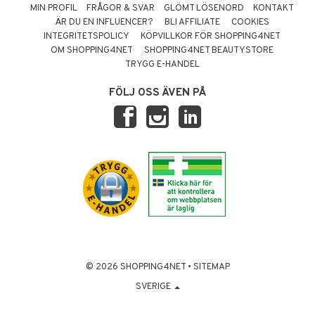
MIN PROFIL
FRÅGOR & SVAR
GLÖMT LÖSENORD
KONTAKT
ÄR DU EN INFLUENCER?
BLI AFFILIATE
COOKIES
INTEGRITETSPOLICY
KÖPVILLKOR FÖR SHOPPING4NET
OM SHOPPING4NET
SHOPPING4NET BEAUTYSTORE
TRYGG E-HANDEL
FÖLJ OSS ÄVEN PÅ
© 2026 SHOPPING4NET
•
SITEMAP
SVERIGE