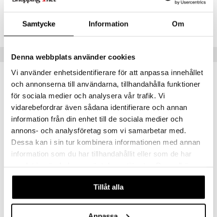
CIW72-8P-300-XX-XX
er
Samtycke
Information
Om
Lägsta pris senaste 30 dagarna: 75 kr
Populära produkter
Denna webbplats använder cookies
Vi använder enhetsidentifierare för att anpassa innehållet
-31%
och annonserna till användarna, tillhandahålla funktioner
för sociala medier och analysera vår trafik. Vi
vidarebefordrar även sådana identifierare och annan
information från din enhet till de sociala medier och
annons- och analysföretag som vi samarbetar med.
Dessa kan i sin tur kombinera informationen med annan
information som du har tillhandahållit eller som de har
samlat in när du har använt deras tjänster. Du godkänner
våra cookies vid fortsatt användande av vår webbplats.
INVIGO Nutri Enrich Mask - Deep Nourishing
TRESemmé Biotin Repair Mask
WELLA PROFESSIONALS
TRESEMMÉ
Tillåt alla
135
95
195
kr
(
ord.
kr
)
kr
Anpassa