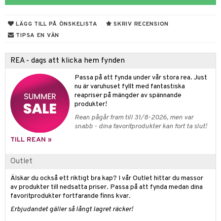
 & Gelé
slig hy
iktsvatten
n utan sol
d
produkter
m
LÄGG TILL PÅ ÖNSKELISTA
SKRIV RECENSION
ymprodukter
mal hy
n makeup remover
tset
nzer & Highlighter
ppar
ylotion
y spray
en
TIPSA EN VÄN
r hy
göring
borttagning
cealer
lm
glar
n utan sol
tljus & Rumsdoft
mband
om
REA - dags att klicka hem fynden
ker
gad Dagcreme
ppenna
naglar
on
odorant
 de cologne
sband
Passa på att fynda under vår stora rea. Just
essärer
ndation
pglans
ellack
liner / Kajal
lbehör
chgelé & tvål
 de parfum
hängen
lsam
apotek
rd
dukter
nu är varuhuset fyllt med fantastiska
reapriser på mängder av spännande
oncremer
mer
pstift
elvård
nsar
e-up
vård
 de toilette
gar
ktriska trimmers
iktscremer
gon
vård
ärer
produkter!
ling
er
mover
ögonfransar
iga
t Set
tset
avfall
n utan sol
ylotion
e
m
Rean pågår fram till 31/8-2026, men var
snabb - dina favoritprodukter kan fort ta slut!
rum
uge
lbehör
cara
cetter
ndvård
färg
tset
n utan sol
er shave balm
pa
TILL REAN »
produkter
onbryn
borttagning
hampo
sk
odorant
er shave lotion
inser
Outlet
cialprodukter
onskugga
ppsolja
ling produkter
essärer
chgelé & tvål
 de cologne
UE
Älskar du också ett riktigt bra kap? I vår Outlet hittar du massor
mma & Baby
lbehör
oncremer
ndvård
 de toilette
nique
av produkter till nedsatta priser. Passa på att fynda medan dina
änst
favoritprodukter fortfarande finns kvar.
ling
ling
borttagning
tset
p 10
Erbjudandet gäller så långt lagret räcker!
 & svar
produkter
produkter
produkter