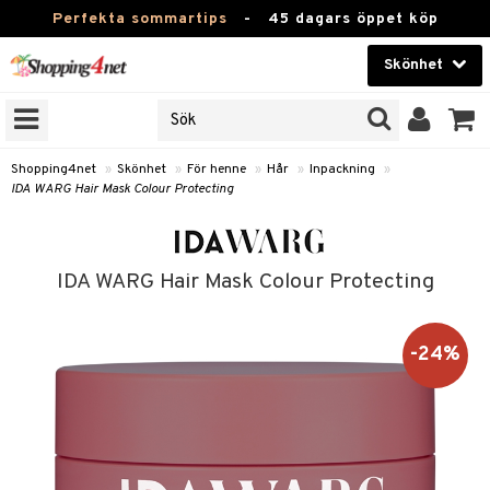
Perfekta sommartips
-
45 dagars öppet köp
Skönhet
RKEN
Skönhet
M BRANDS
T
Kontaktlinser
Shopping4net
»
Skönhet
»
För henne
»
Hår
»
Inpackning
»
IDA WARG Hair Mask Colour Protecting
JER
Hälsokost
ODUKTER
Apotek
TKORT
IDA WARG Hair Mask Colour Protecting
Fitness
e
Hem & Inredning
-24%
Leksaker, Barn & Baby
essoarer
Varumärken
lsam
Kampanjer
star / Kammar