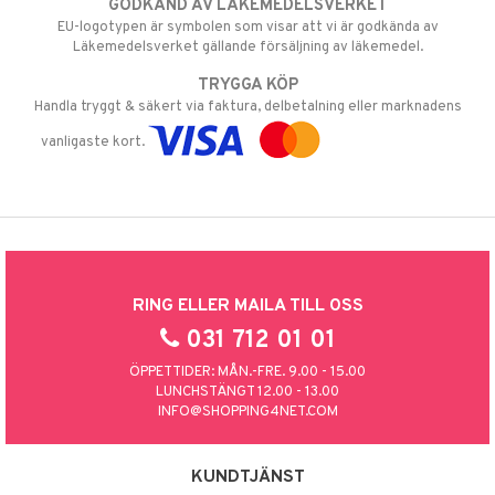
GODKÄND AV LÄKEMEDELSVERKET
EU-logotypen är symbolen som visar att vi är godkända av
Läkemedelsverket gällande försäljning av läkemedel.
TRYGGA KÖP
Handla tryggt & säkert via faktura, delbetalning eller marknadens
vanligaste kort.
RING ELLER MAILA TILL OSS
031 712 01 01
ÖPPETTIDER: MÅN.-FRE. 9.00 - 15.00
LUNCHSTÄNGT 12.00 - 13.00
INFO@SHOPPING4NET.COM
KUNDTJÄNST