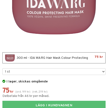
ktriska stylingverktyg
t Set
avfall
färg
kur
ackning
ve-in balsam
75 kr
300 ml - IDA WARG Hair Mask Colour Protecting
hampo
ling
ns & Antifrizz
rschampo
I lager, skickas omgående
75
spray
rd
kr
(
ord.
99
kr
)
(
rek.
219
kr
)
Delbetala från 46 kr per månad.
kar
iktscremer
tika
rmeskydd
LÄGG I KUNDVAGNEN
 hy
iktsvård
t Set
vård