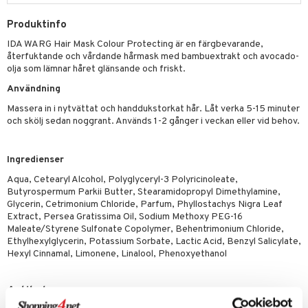
g 1: Rengöring
rd
produkt
cialprodukter
göring
cialprodukter
g 2: Exfoliering
Produktinfo
oliering och masker
p
elningen
rum
IDA WARG Hair Mask Colour Protecting är en färgbevarande,
g 3: Fukt
tvård
sh
återfuktande och vårdande hårmask med bambuextrakt och avocado-
tik
gg & Mustasch
olja som lämnar håret glänsande och friskt.
d- och kroppsvård
n
matics Elixir
dd
Användning
produkter
n- och läppvård
cealer
yx
skydd
n
Massera in i nytvättat och handdukstorkat hår. Låt verka 5-15 minuter
cialprodukter
göring
liner
nique Happy
teg till män
och skölj sedan noggrant. Används 1-2 gånger i veckan eller vid behov.
rum
ndation
nique Happy For Men
oliering
Ingredienser
pstift
t och skydd
Aqua, Cetearyl Alcohol, Polyglyceryl-3 Polyricinoleate,
gloss
dvård
Butyrospermum Parkii Butter, Stearamidopropyl Dimethylamine,
Glycerin, Cetrimonium Chloride, Parfum, Phyllostachys Nigra Leaf
liner
ning och rengöring
Extract, Persea Gratissima Oil, Sodium Methoxy PEG-16
Maleate/Styrene Sulfonate Copolymer, Behentrimonium Chloride,
e-up penslar
Ethylhexylglycerin, Potassium Sorbate, Lactic Acid, Benzyl Salicylate,
Hexyl Cinnamal, Limonene, Linalool, Phenoxyethanol
cara
onskugga
Artikelnr
mer