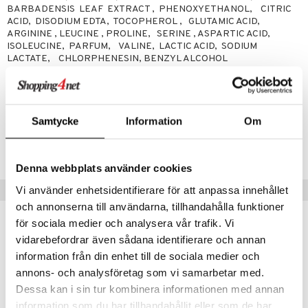
BARBADENSIS LEAF EXTRACT , PHENOXYETHANOL, CITRIC
ACID, DISODIUM EDTA, TOCOPHEROL , GLUTAMIC ACID,
er
ARGININE , LEUCINE , PROLINE, SERINE , ASPARTIC ACID,
ISOLEUCINE, PARFUM, VALINE, LACTIC ACID, SODIUM
LACTATE, CHLORPHENESIN, BENZYL ALCOHOL
Artikelnr
CAM35-E3-300-XX-XX
Samtycke
Information
Om
Lägsta pris senaste 30 dagarna: 119 kr
Denna webbplats använder cookies
Tips till dig
Vi använder enhetsidentifierare för att anpassa innehållet
och annonserna till användarna, tillhandahålla funktioner
för sociala medier och analysera vår trafik. Vi
vidarebefordrar även sådana identifierare och annan
information från din enhet till de sociala medier och
annons- och analysföretag som vi samarbetar med.
Dessa kan i sin tur kombinera informationen med annan
information som du har tillhandahållit eller som de har