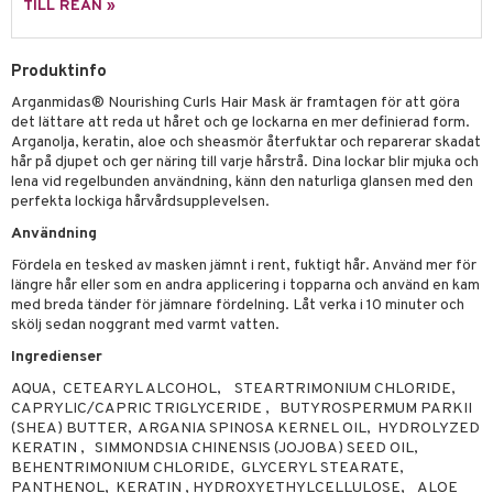
g 1: Rengöring
rd
TILL REAN »
produkt
cialprodukter
göring
cialprodukter
g 2: Exfoliering
oliering och masker
p
elningen
rum
Produktinfo
g 3: Fukt
tvård
sh
tik
Arganmidas® Nourishing Curls Hair Mask är framtagen för att göra
gg & Mustasch
d- och kroppsvård
n
matics Elixir
dd
det lättare att reda ut håret och ge lockarna en mer definierad form.
Arganolja, keratin, aloe och sheasmör återfuktar och reparerar skadat
produkter
n- och läppvård
cealer
yx
skydd
n
hår på djupet och ger näring till varje hårstrå. Dina lockar blir mjuka och
cialprodukter
lena vid regelbunden användning, känn den naturliga glansen med den
göring
liner
nique Happy
teg till män
perfekta lockiga hårvårdsupplevelsen.
rum
ndation
nique Happy For Men
oliering
Användning
pstift
Fördela en tesked av masken jämnt i rent, fuktigt hår. Använd mer för
t och skydd
längre hår eller som en andra applicering i topparna och använd en kam
gloss
med breda tänder för jämnare fördelning. Låt verka i 10 minuter och
dvård
skölj sedan noggrant med varmt vatten.
liner
ning och rengöring
Ingredienser
e-up penslar
AQUA, CETEARYL ALCOHOL, STEARTRIMONIUM CHLORIDE,
CAPRYLIC/CAPRIC TRIGLYCERIDE , BUTYROSPERMUM PARKII
cara
(SHEA) BUTTER, ARGANIA SPINOSA KERNEL OIL, HYDROLYZED
KERATIN , SIMMONDSIA CHINENSIS (JOJOBA) SEED OIL,
onskugga
BEHENTRIMONIUM CHLORIDE, GLYCERYL STEARATE,
PANTHENOL, KERATIN , HYDROXYETHYLCELLULOSE, ALOE
mer