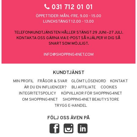
031 712 01 01
ÖPPETTIDER: MÅN.-FRE. 9.00 - 15.00
LUNCHSTÄNGT 12.00 - 13.00
TELEFONKUNDTJÄNSTEN HÅLLER STÄNGT 29 JUNI–27 JULI.
KONTAKTA OSS GÄRNA VIA E-POST SÅ HJÄLPER VI DIG SÅ
SNART SOM MÖJLIGT.
INFO@SHOPPING4NET.COM
KUNDTJÄNST
MIN PROFIL
FRÅGOR & SVAR
GLÖMT LÖSENORD
KONTAKT
ÄR DU EN INFLUENCER?
BLI AFFILIATE
COOKIES
INTEGRITETSPOLICY
KÖPVILLKOR FÖR SHOPPING4NET
OM SHOPPING4NET
SHOPPING4NET BEAUTYSTORE
TRYGG E-HANDEL
FÖLJ OSS ÄVEN PÅ