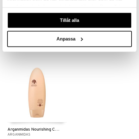
samlat in när du har använt deras tjänster. Du godkänner
våra cookies vid fortsatt användande av vår webbplats.
Tillåt alla
Arganmidas Nourishing Curls Conditioner
Arganmidas Nourishing Curls Hair Oil
ARGANMIDAS
ARGANMIDAS
Anpassa
179
149
kr
kr
Arganmidas Nourishing Curls Shampoo
ARGANMIDAS