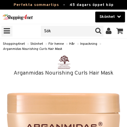
Perfekta sommartips
-
45 dagars öppet köp
Skönhet
RKEN
Skönhet
M BRANDS
T
Kontaktlinser
Shopping4net
»
Skönhet
»
För henne
»
Hår
»
Inpackning
»
Arganmidas Nourishing Curls Hair Mask
JER
Hälsokost
ODUKTER
Apotek
TKORT
Arganmidas Nourishing Curls Hair Mask
Fitness
e
Hem & Inredning
Leksaker, Barn & Baby
essoarer
Varumärken
lsam
Kampanjer
star / Kammar