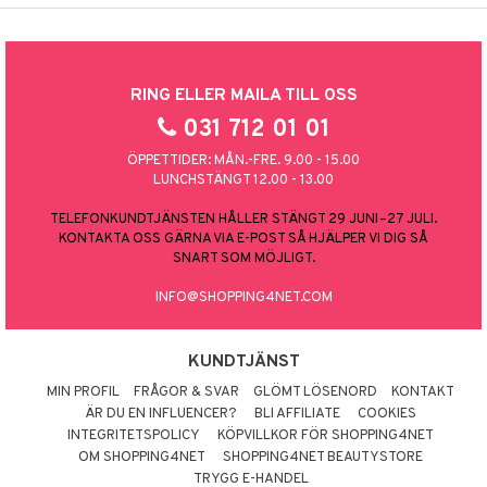
RING ELLER MAILA TILL OSS
031 712 01 01
ÖPPETTIDER: MÅN.-FRE. 9.00 - 15.00
LUNCHSTÄNGT 12.00 - 13.00
TELEFONKUNDTJÄNSTEN HÅLLER STÄNGT 29 JUNI–27 JULI.
KONTAKTA OSS GÄRNA VIA E-POST SÅ HJÄLPER VI DIG SÅ
SNART SOM MÖJLIGT.
INFO@SHOPPING4NET.COM
KUNDTJÄNST
MIN PROFIL
FRÅGOR & SVAR
GLÖMT LÖSENORD
KONTAKT
ÄR DU EN INFLUENCER?
BLI AFFILIATE
COOKIES
INTEGRITETSPOLICY
KÖPVILLKOR FÖR SHOPPING4NET
OM SHOPPING4NET
SHOPPING4NET BEAUTYSTORE
TRYGG E-HANDEL