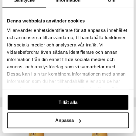
Ingredienser
er
AQUA, STEARTRIMONIUM CHLORIDE, HYDROLYZED KERATIN,
Denna webbplats använder cookies
GLYCERIN, HYDROXYETHYLCELLULOSE, CETEARYL ALCOHOL,
METHOXYAMODIMETHICONE/ SILSESQUIOXANECOPOLYMER,
Vi använder enhetsidentifierare för att anpassa innehållet
BIS(C13-15 ALKOXY)PG-AMODIMETHICONE, DIMETHICONOL,
och annonserna till användarna, tillhandahålla funktioner
PARFUM, CHLORPHENESIN, BENZYL ALCOHOL,
PHENOXYETHANOL, CI 60730
för sociala medier och analysera vår trafik. Vi
vidarebefordrar även sådana identifierare och annan
information från din enhet till de sociala medier och
Artikelnr
annons- och analysföretag som vi samarbetar med.
CAM17-E3-300-XX-XX
Dessa kan i sin tur kombinera informationen med annan
information som du har tillhandahållit eller som de har
Lägsta pris senaste 30 dagarna: 75 kr
samlat in när du har använt deras tjänster. Du godkänner
våra cookies vid fortsatt användande av vår webbplats.
Tips till dig
Tillåt alla
-23%
-23%
Anpassa