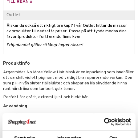
g 1: Rengöring
rd
TILL REAN »
produkt
cialprodukter
göring
cialprodukter
g 2: Exfoliering
oliering och masker
p
Outlet
elningen
rum
g 3: Fukt
tvård
sh
Älskar du också ett riktigt bra kap? I vår Outlet hittar du massor
tik
gg & Mustasch
av produkter till nedsatta priser. Passa på att fynda medan dina
d- och kroppsvård
n
matics Elixir
dd
favoritprodukter fortfarande finns kvar.
produkter
n- och läppvård
cealer
yx
skydd
n
Erbjudandet gäller så långt lagret räcker!
cialprodukter
göring
liner
nique Happy
teg till män
Produktinfo
rum
ndation
nique Happy For Men
oliering
Arganmidas No More Yellow Hair Mask är en inpackning som innehåller
pstift
t och skydd
ett särskilt violett pigment med väldigt bra reparerande verkan. Den
sura pH-nivån sluter fjällskiktet och skapar en lila skyddande hinna
gloss
dvård
runt hårstråna som tar bort gula toner.
liner
ning och rengöring
Perfekt för grått, extremt ljust och blekt hår.
e-up penslar
Användning
Häll ut lämplig mängd av inpackningen No Yellow i handflatan och
cara
applicera jämnt i håret.
onskugga
Massera sedan håret lätt i 5–10 minuter.
Skölj med rent vatten.
mer
Samtycke
Information
Om