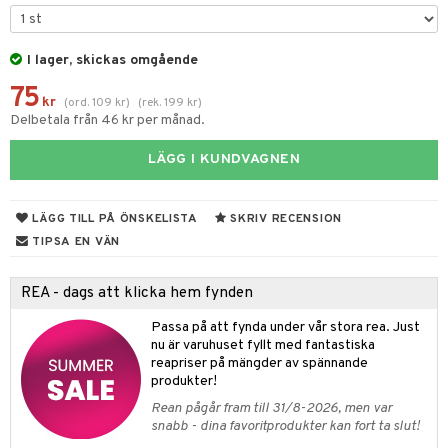
 & Gelé
slig hy
iktsvatten
n utan sol
d
produkter
m
ymprodukter
mal hy
n makeup remover
tset
nzer & Highlighter
ppar
I lager, skickas omgående
ylotion
y spray
en
75
r hy
göring
borttagning
cealer
lm
glar
n utan sol
tljus & Rumsdoft
mband
om
kr
(
ord.
109
kr
)
(
rek.
199
kr
)
Delbetala från 46 kr per månad.
ker
gad Dagcreme
ppenna
naglar
on
odorant
 de cologne
sband
LÄGG I KUNDVAGNEN
essärer
ndation
pglans
ellack
liner / Kajal
lbehör
chgelé & tvål
 de parfum
hängen
lsam
apotek
rd
dukter
oncremer
mer
pstift
elvård
nsar
e-up
vård
 de toilette
gar
ktriska trimmers
iktscremer
gon
vård
ärer
LÄGG TILL PÅ ÖNSKELISTA
SKRIV RECENSION
ling
er
mover
ögonfransar
iga
t Set
tset
avfall
n utan sol
ylotion
e
m
TIPSA EN VÄN
rum
uge
lbehör
cara
cetter
ndvård
färg
tset
n utan sol
er shave balm
pa
REA - dags att klicka hem fynden
produkter
onbryn
borttagning
hampo
sk
odorant
er shave lotion
inser
Passa på att fynda under vår stora rea. Just
cialprodukter
onskugga
ppsolja
ling produkter
essärer
chgelé & tvål
 de cologne
UE
nu är varuhuset fyllt med fantastiska
reapriser på mängder av spännande
mma & Baby
lbehör
oncremer
ndvård
 de toilette
nique
produkter!
änst
ling
ling
borttagning
Rean pågår fram till 31/8-2026, men var
tset
p 10
snabb - dina favoritprodukter kan fort ta slut!
 & svar
produkter
produkter
produkter