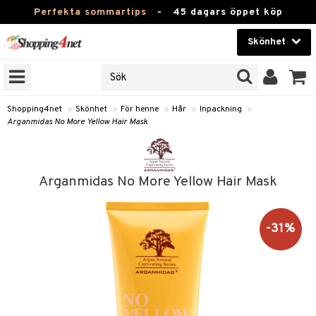
Perfekta sommartips
-
45 dagars öppet köp
Skönhet
RKEN
Skönhet
M BRANDS
T
Kontaktlinser
Shopping4net
»
Skönhet
»
För henne
»
Hår
»
Inpackning
»
Arganmidas No More Yellow Hair Mask
JER
Hälsokost
ODUKTER
Apotek
TKORT
Arganmidas No More Yellow Hair Mask
Fitness
e
Hem & Inredning
-31%
Leksaker, Barn & Baby
essoarer
Varumärken
lsam
Kampanjer
star / Kammar