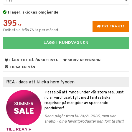
 & Gelé
slig hy
iktsvatten
n utan sol
d
produkter
m
I lager, skickas omgående
ymprodukter
mal hy
n makeup remover
tset
nzer & Highlighter
ppar
ylotion
y spray
en
395
kr
FRI FRAKT!
r hy
göring
borttagning
cealer
lm
glar
n utan sol
tljus & Rumsdoft
mband
om
Delbetala från 76 kr per månad.
ker
gad Dagcreme
ppenna
naglar
on
odorant
 de cologne
sband
LÄGG I KUNDVAGNEN
essärer
ndation
pglans
ellack
liner / Kajal
lbehör
chgelé & tvål
 de parfum
hängen
lsam
apotek
rd
dukter
oncremer
mer
pstift
elvård
nsar
e-up
vård
 de toilette
gar
ktriska trimmers
iktscremer
gon
vård
ärer
LÄGG TILL PÅ ÖNSKELISTA
SKRIV RECENSION
TIPSA EN VÄN
ling
er
mover
ögonfransar
iga
t Set
tset
avfall
n utan sol
ylotion
e
m
rum
uge
lbehör
cara
cetter
ndvård
färg
tset
n utan sol
er shave balm
pa
REA - dags att klicka hem fynden
produkter
onbryn
borttagning
hampo
sk
odorant
er shave lotion
inser
Passa på att fynda under vår stora rea. Just
nu är varuhuset fyllt med fantastiska
cialprodukter
onskugga
ppsolja
ling produkter
essärer
chgelé & tvål
 de cologne
UE
reapriser på mängder av spännande
produkter!
mma & Baby
lbehör
oncremer
ndvård
 de toilette
nique
änst
Rean pågår fram till 31/8-2026, men var
ling
ling
borttagning
tset
snabb - dina favoritprodukter kan fort ta slut!
p 10
 & svar
produkter
TILL REAN »
produkter
produkter