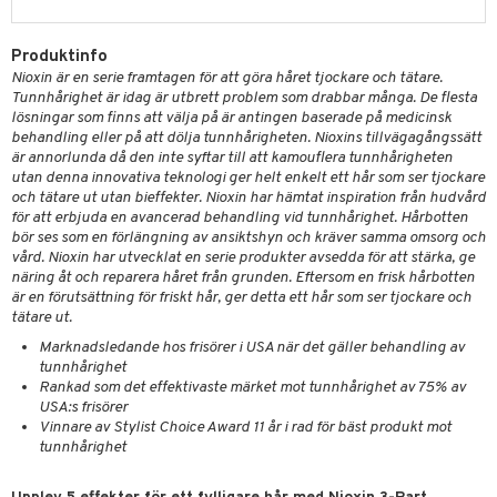
g 1: Rengöring
rd
produkt
cialprodukter
göring
cialprodukter
g 2: Exfoliering
oliering och masker
p
Produktinfo
elningen
rum
g 3: Fukt
tvård
sh
Nioxin är en serie framtagen för att göra håret tjockare och tätare.
Tunnhårighet är idag är utbrett problem som drabbar många. De flesta
tik
gg & Mustasch
d- och kroppsvård
n
matics Elixir
dd
lösningar som finns att välja på är antingen baserade på medicinsk
behandling eller på att dölja tunnhårigheten. Nioxins tillvägagångssätt
produkter
n- och läppvård
cealer
yx
skydd
n
är annorlunda då den inte syftar till att kamouflera tunnhårigheten
utan denna innovativa teknologi ger helt enkelt ett hår som ser tjockare
cialprodukter
göring
liner
nique Happy
teg till män
och tätare ut utan bieffekter. Nioxin har hämtat inspiration från hudvård
för att erbjuda en avancerad behandling vid tunnhårighet. Hårbotten
rum
ndation
nique Happy For Men
oliering
bör ses som en förlängning av ansiktshyn och kräver samma omsorg och
vård. Nioxin har utvecklat en serie produkter avsedda för att stärka, ge
pstift
t och skydd
näring åt och reparera håret från grunden. Eftersom en frisk hårbotten
är en förutsättning för friskt hår, ger detta ett hår som ser tjockare och
gloss
dvård
tätare ut.
liner
ning och rengöring
Marknadsledande hos frisörer i USA när det gäller behandling av
tunnhårighet
e-up penslar
Rankad som det effektivaste märket mot tunnhårighet av 75% av
USA:s frisörer
cara
Vinnare av Stylist Choice Award 11 år i rad för bäst produkt mot
tunnhårighet
onskugga
mer