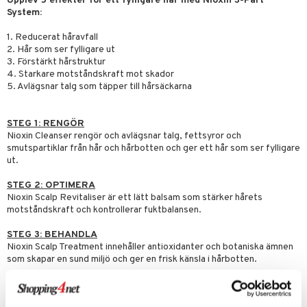
Upplev 5 effekter för ett fylligare hår med Nioxin 3-Part
System:
er
1. Reducerat håravfall
2. Hår som ser fylligare ut
3. Förstärkt hårstruktur
4. Starkare motståndskraft mot skador
5. Avlägsnar talg som täpper till hårsäckarna
STEG 1: RENGÖR
Nioxin Cleanser rengör och avlägsnar talg, fettsyror och
smutspartiklar från hår och hårbotten och ger ett hår som ser fylligare
ut.
STEG 2: OPTIMERA
Nioxin Scalp Revitaliser är ett lätt balsam som stärker hårets
motståndskraft och kontrollerar fuktbalansen.
STEG 3: BEHANDLA
Nioxin Scalp Treatment innehåller antioxidanter och botaniska ämnen
som skapar en sund miljö och ger en frisk känsla i hårbotten.
Trial Kit System 1 passar för hår som är normalt till gradvis tunt, fint och
obehandlat.