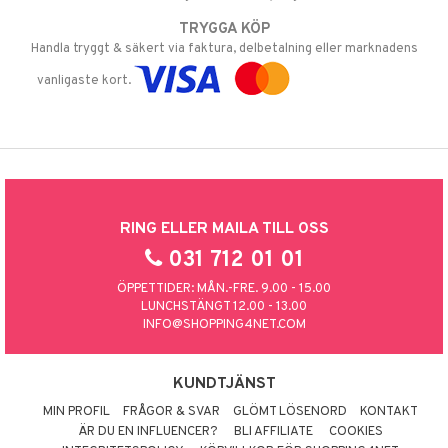
TRYGGA KÖP
Handla tryggt & säkert via faktura, delbetalning eller marknadens
vanligaste kort.
RING ELLER MAILA TILL OSS
031 712 01 01
ÖPPETTIDER: MÅN.-FRE. 9.00 - 15.00
LUNCHSTÄNGT 12.00 - 13.00
INFO@SHOPPING4NET.COM
KUNDTJÄNST
MIN PROFIL
FRÅGOR & SVAR
GLÖMT LÖSENORD
KONTAKT
ÄR DU EN INFLUENCER?
BLI AFFILIATE
COOKIES