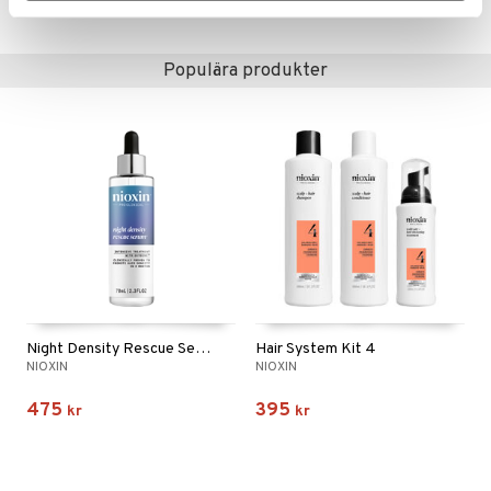
Lägsta pris senaste 30 dagarna: 395 kr
Populära produkter
Night Density Rescue Serum
Hair System Kit 4
NIOXIN
NIOXIN
475
395
kr
kr