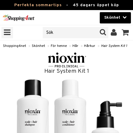
Perfekta sommartips
-
45 dagars öppet köp
Skönhet
RKEN
Skönhet
M BRANDS
T
Kontaktlinser
Shopping4net
»
Skönhet
»
För henne
»
Hår
»
Hårkur
»
Hair System Kit 1
JER
Hälsokost
ODUKTER
Apotek
Hair System Kit 1
TKORT
Fitness
e
Hem & Inredning
Leksaker, Barn & Baby
essoarer
Varumärken
lsam
Kampanjer
star / Kammar