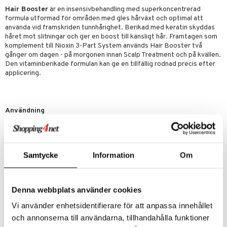
Hair Booster
är en insensivbehandling med superkoncentrerad
er
formula utformad för områden med gles hårväxt och optimal att
använda vid framskriden tunnhårighet. Berikad med keratin skyddas
håret mot slitningar och ger en boost till känsligt hår. Framtagen som
komplement till Nioxin 3-Part System används Hair Booster två
gånger om dagen - på morgonen innan Scalp Treatment och på kvällen.
Den vitaminberikade formulan kan ge en tillfällig rodnad precis efter
applicering.
Användning
Fördela med fingertopparna där tunnhårighet förekommer och längs
med hårfästet. Applicera från rot till topp och låt vara. Skölj inte ur.
Ingredienser
Samtycke
Information
Om
Aqua/Water/Eau, Phenoxyethanol, Benzyl Alcohol, PEG-23M,
Acetamide MEA, Acrylates/C10-30 Alkyl Acrylate Crosspolymer,
PEG-12 Dimethicone, Triethanolamine, Polysorbate 80, Polysorbate
60, Sodium Benzoate, Tocopheryl Nicotinate, Methyl Nicotinate,
Denna webbplats använder cookies
Mentha Arvensis Leaf Oil, Parfum/Fragrance, Sodium Chloride,
Propylene Glycol, Silica, Mentha Piperita(Peppermint) Oil, PEG-30
Vi använder enhetsidentifierare för att anpassa innehållet
Dipolyhydroxystearate, Limonene, Lecithin, Serenoa Serrulata Fruit
och annonserna till användarna, tillhandahålla funktioner
Extract, Humulus Lupulus (Hops) Extract, Chondrus Crispus