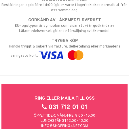
Beställningar lagda före 14:00 (gäller varor i lager) skickas normalt ut från
oss samma dag.
GODKÄND AV LÄKEMEDELSVERKET
EU-logotypen är symbolen som visar att vi är godkända av
Läkemedelsverket gällande försäljning av läkemedel.
TRYGGA KÖP
Handla tryggt & säkert via faktura, delbetalning eller marknadens
vanligaste kort.
RING ELLER MAILA TILL OSS
031 712 01 01
ÖPPETTIDER: MÅN.-FRE. 9.00 - 15.00
LUNCHSTÄNGT 12.00 - 13.00
INFO@SHOPPING4NET.COM