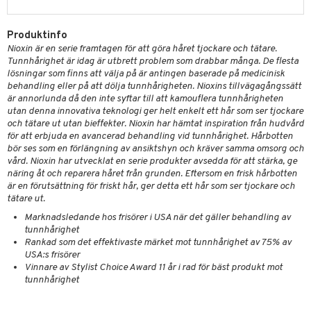
g 1: Rengöring
rd
produkt
cialprodukter
göring
cialprodukter
g 2: Exfoliering
oliering och masker
p
Produktinfo
elningen
rum
g 3: Fukt
tvård
sh
Nioxin är en serie framtagen för att göra håret tjockare och tätare.
Tunnhårighet är idag är utbrett problem som drabbar många. De flesta
tik
gg & Mustasch
d- och kroppsvård
n
matics Elixir
dd
lösningar som finns att välja på är antingen baserade på medicinisk
behandling eller på att dölja tunnhårigheten. Nioxins tillvägagångssätt
produkter
n- och läppvård
cealer
yx
skydd
n
är annorlunda då den inte syftar till att kamouflera tunnhårigheten
utan denna innovativa teknologi ger helt enkelt ett hår som ser tjockare
cialprodukter
göring
liner
nique Happy
teg till män
och tätare ut utan bieffekter. Nioxin har hämtat inspiration från hudvård
för att erbjuda en avancerad behandling vid tunnhårighet. Hårbotten
rum
ndation
nique Happy For Men
oliering
bör ses som en förlängning av ansiktshyn och kräver samma omsorg och
vård. Nioxin har utvecklat en serie produkter avsedda för att stärka, ge
pstift
t och skydd
näring åt och reparera håret från grunden. Eftersom en frisk hårbotten
är en förutsättning för friskt hår, ger detta ett hår som ser tjockare och
gloss
dvård
tätare ut.
liner
ning och rengöring
Marknadsledande hos frisörer i USA när det gäller behandling av
tunnhårighet
e-up penslar
Rankad som det effektivaste märket mot tunnhårighet av 75% av
USA:s frisörer
cara
Vinnare av Stylist Choice Award 11 år i rad för bäst produkt mot
tunnhårighet
onskugga
mer