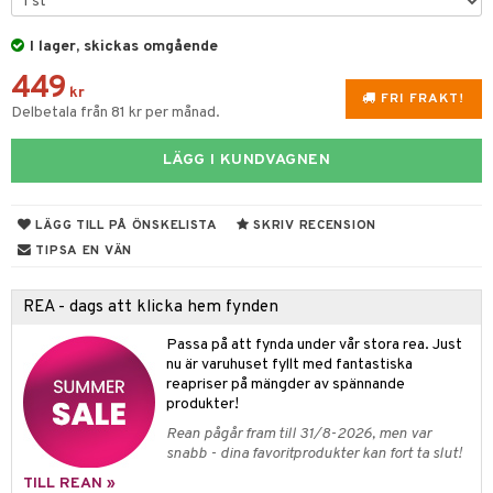
 & Gelé
slig hy
iktsvatten
n utan sol
d
produkter
m
I lager, skickas omgående
ymprodukter
mal hy
n makeup remover
tset
nzer & Highlighter
ppar
ylotion
y spray
en
449
kr
FRI FRAKT!
r hy
göring
borttagning
cealer
lm
glar
n utan sol
tljus & Rumsdoft
mband
om
Delbetala från 81 kr per månad.
ker
gad Dagcreme
ppenna
naglar
on
odorant
 de cologne
sband
LÄGG I KUNDVAGNEN
essärer
ndation
pglans
ellack
liner / Kajal
lbehör
chgelé & tvål
 de parfum
hängen
lsam
apotek
rd
dukter
oncremer
mer
pstift
elvård
nsar
e-up
vård
 de toilette
gar
ktriska trimmers
iktscremer
gon
vård
ärer
LÄGG TILL PÅ ÖNSKELISTA
SKRIV RECENSION
TIPSA EN VÄN
ling
er
mover
ögonfransar
iga
t Set
tset
avfall
n utan sol
ylotion
e
m
rum
uge
lbehör
cara
cetter
ndvård
färg
tset
n utan sol
er shave balm
pa
REA - dags att klicka hem fynden
produkter
onbryn
borttagning
hampo
sk
odorant
er shave lotion
inser
Passa på att fynda under vår stora rea. Just
nu är varuhuset fyllt med fantastiska
cialprodukter
onskugga
ppsolja
ling produkter
essärer
chgelé & tvål
 de cologne
UE
reapriser på mängder av spännande
produkter!
mma & Baby
lbehör
oncremer
ndvård
 de toilette
nique
änst
Rean pågår fram till 31/8-2026, men var
ling
ling
borttagning
tset
snabb - dina favoritprodukter kan fort ta slut!
p 10
 & svar
produkter
TILL REAN »
produkter
produkter