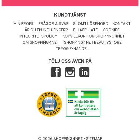
KUNDTJÄNST
MIN PROFIL
FRÅGOR & SVAR
GLÖMT LÖSENORD
KONTAKT
ÄR DU EN INFLUENCER?
BLI AFFILIATE
COOKIES
INTEGRITETSPOLICY
KÖPVILLKOR FÖR SHOPPING4NET
OM SHOPPING4NET
SHOPPING4NET BEAUTYSTORE
TRYGG E-HANDEL
FÖLJ OSS ÄVEN PÅ
© 2026 SHOPPING4NET
•
SITEMAP