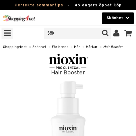
Perfekta sommartips
-
45 dagars öppet köp
Skönhet
RKEN
Skönhet
M BRANDS
T
Kontaktlinser
Shopping4net
»
Skönhet
»
För henne
»
Hår
»
Hårkur
»
Hair Booster
JER
Hälsokost
ODUKTER
Apotek
Hair Booster
TKORT
Fitness
e
Hem & Inredning
Leksaker, Barn & Baby
essoarer
Varumärken
lsam
Kampanjer
star / Kammar