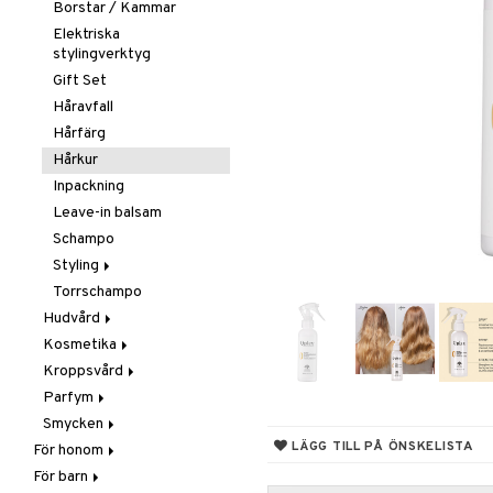
Borstar / Kammar
Elektriska
stylingverktyg
Gift Set
Håravfall
Hårfärg
Hårkur
Inpackning
Leave-in balsam
Schampo
Styling
Torrschampo
Glans & Antifrizz
Hudvård
Hårspray
Kosmetika
Ansiktscremer
Lockar
Kroppsvård
Ansiktsvård
Gift Set
Värmeskydd
Fet hy
Parfym
Brun utan sol
Hud
Badprodukter
Vax & Gelé
Känslig hy
Ansiktsvatten
Smycken
Giftset
Läppar
Bodylotion
Body spray
Volymprodukter
Normal hy
Ögon makeup remover
Bronzer & Highlighter
LÄGG TILL PÅ ÖNSKELISTA
För honom
Hårborttagning
Naglar
Brun utan sol
Doftljus & Rumsdoft
Armband
Torr hy
Rengöring
Concealer
Balm
För barn
Hår
Masker
Ögon
Deodorant
Eau de cologne
Halsband
Färgad Dagcreme
Läppenna
Lösnaglar