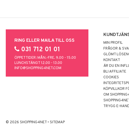
KUNDTJÄN
RING ELLER MAILA TILL OSS
MIN PROFIL
031 712 01 01
FRÅGOR & SV
GLÖMT LÖSE
ÖPPETTIDER: MÅN.-FRE. 9.00 - 15.00
KONTAKT
LUNCHSTÄNGT 12.00 - 13.00
ÄR DU EN INF
INFO@SHOPPING4NET.COM
BLI AFFILIATE
COOKIES
INTEGRITETSP
KÖPVILLKOR F
OM SHOPPING
SHOPPING4NE
TRYGG E-HAN
© 2026 SHOPPING4NET
•
SITEMAP