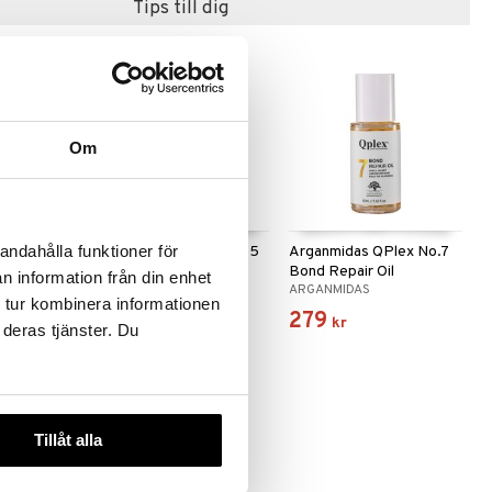
Tips till dig
Om
andahålla funktioner för
Plex No.4
Arganmidas QPlex No.5
Arganmidas QPlex No.7
o
Bond Conditioner
Bond Repair Oil
n information från din enhet
ARGANMIDAS
ARGANMIDAS
 tur kombinera informationen
165
279
kr
kr
 deras tjänster. Du
Tillåt alla