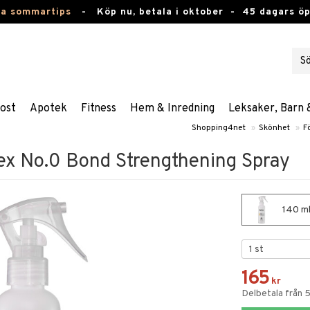
ta sommartips
-
Köp nu, betala i oktober -
45 dagars ö
ost
Apotek
Fitness
Hem & Inredning
Leksaker, Barn 
Shopping4net
»
Skönhet
»
F
x No.0 Bond Strengthening Spray
140 ml
165
kr
Delbetala från 