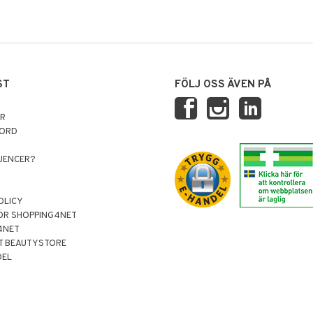
ST
FÖLJ OSS ÄVEN PÅ
AR
NORD
LUENCER?
OLICY
ÖR SHOPPING4NET
4NET
T BEAUTYSTORE
DEL