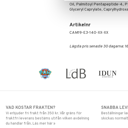
Oil, Palmitoyl Pentapeptide-4, 
Mascara
Glyceryl Caprylate, Caprylhydro
Ögonskugga
Primer
Artikelnr
Puder
CAM19-E3-140-XX-XX
Lägsta pris senaste 30 dagarna: 16
VAD KOSTAR FRAKTEN?
SNABBA LE
Vi erbjuder fri frakt från 350 kr. Vår gräns för
Beställningar la
fraktfri leverans bestäms utifån vilken avdelning
skickas normalt
du handlar från. Läs mer här »