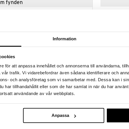
hem fynden
tt fynda under vår stora rea. Just nu är varuhuset
fantastiska reapriser på mängder av spännande
!
 fram till 31/8-2026, men var snabb - dina
ukter kan fort ta slut!
Information
N »
cookies
e för att anpassa innehållet och annonserna till användarna, tillh
Arganmidas Q
engthening Spray är en djupgående behandling som
Bond Shampo
vår trafik. Vi vidarebefordrar även sådana identifierare och anna
itet samtidigt som den ökar effektiviteten hos
ARGANMIDAS
upare återställning.
nnons- och analysföretag som vi samarbetar med. Dessa kan i sin
255
kr
har tillhandahållit eller som de har samlat in när du har använt
ortsatt användande av vår webbplats.
lt spray i hela håret.
 No.3
Anpassa
um Chloride, Trideceth-12, Argania Spinosa Kernel