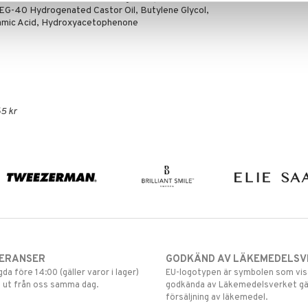
PEG-40 Hydrogenated Castor Oil, Butylene Glycol,
xamic Acid, Hydroxyacetophenone
5 kr
VERANSER
GODKÄND AV LÄKEMEDELSV
gda före 14:00 (gäller varor i lager)
EU-logotypen är symbolen som visar
 ut från oss samma dag.
godkända av Läkemedelsverket gä
försäljning av läkemedel.