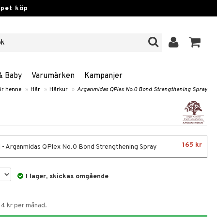
ppet köp
& Baby
Varumärken
Kampanjer
ör henne
»
Hår
»
Hårkur
»
Arganmidas QPlex No.0 Bond Strengthening Spray
165 kr
 - Arganmidas QPlex No.0 Bond Strengthening Spray
I lager, skickas omgående
54 kr per månad.