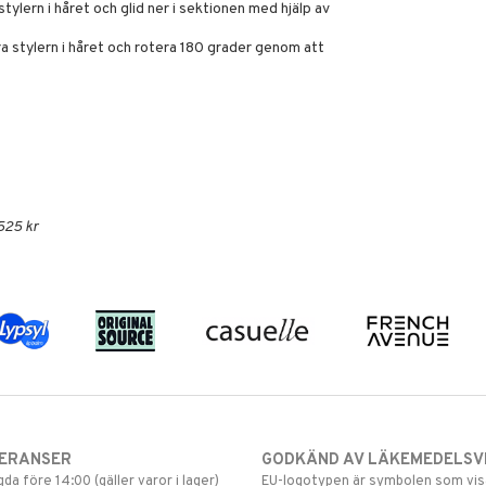
stylern i håret och glid ner i sektionen med hjälp av
a stylern i håret och rotera 180 grader genom att
525 kr
VERANSER
GODKÄND AV LÄKEMEDELSV
gda före 14:00 (gäller varor i lager)
EU-logotypen är symbolen som visar