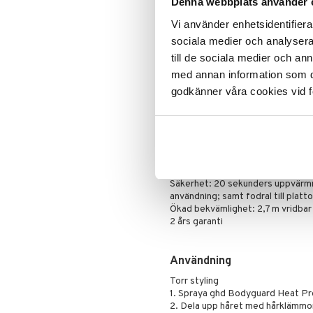
skapar stilar som håller 24 timmar
Denna webbplats använder 
Mascara
Vi använder enhetsidentifierar
MAXIMERAD KONTROLL - Bredare 
Ögonskugga
utformade för att styla från hårbo
sociala medier och analysera 
Primer
till de sociala medier och a
Puder
OPTIMAL STYLINGTEMPERATUR PÅ 
med annan information som du 
temperaturer skadar håret, kallare
godkänner våra cookies vid f
STRAIGHTEN. CURL. WAVE - Mer än
Motion-Responsive Technology kont
att ge oöverträffad noggrannhet 
SMART SLEEP MODE - Efter 10 min
så att du kan känna dig extra lugn.
Säkerhet: 20 sekunders uppvärmni
användning; samt fodral till platt
Ökad bekvämlighet: 2,7 m vridbar 
2 års garanti
Användning
Torr styling
1. Spraya ghd Bodyguard Heat Pr
2. Dela upp håret med hårklämmo