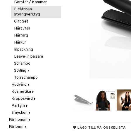
Borstar / Kammar
Elektriska
stylingverktyg
Gift Set
Håravfall
Hårfärg
Hårkur
Inpackning
Leave-in balsam
Schampo
Styling
Torrschampo
Glans & Antifrizz
Hudvård
Hårspray
Kosmetika
Ansiktscremer
Lockar
Kroppsvård
Ansiktsvård
Gift Set
Värmeskydd
Fet hy
Parfym
Brun utan sol
Hud
Badprodukter
Vax & Gelé
Känslig hy
Ansiktsvatten
Smycken
Giftset
Läppar
Bodylotion
Body spray
Volymprodukter
Normal hy
Ögon makeup remover
Bronzer & Highlighter
För honom
Hårborttagning
Naglar
Brun utan sol
Doftljus & Rumsdoft
Armband
Torr hy
Rengöring
Concealer
Balm
För barn
Hår
Masker
Ögon
Deodorant
Eau de cologne
Halsband
Färgad Dagcreme
Läppenna
Lösnaglar
LÄGG TILL PÅ ÖNSKELISTA