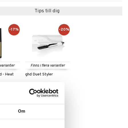
Tips till dig
-17%
-20%
 varianter
Finns i flera varianter
d - Heat
ghd Duet Styler
y
GHD
3259
rd.
199
kr
)
fr.
kr
(
ord.
4075
kr
)
Om