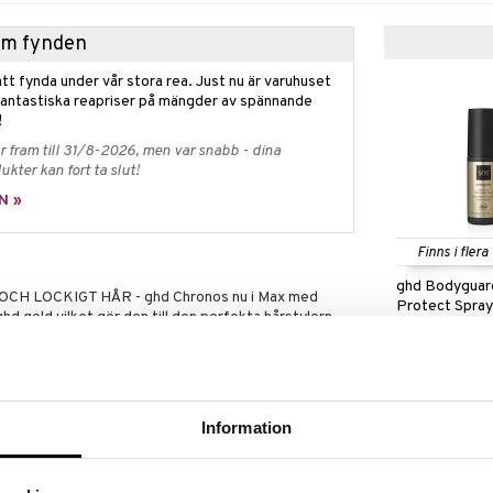
hem fynden
tt fynda under vår stora rea. Just nu är varuhuset
fantastiska reapriser på mängder av spännande
!
 fram till 31/8-2026, men var snabb - dina
ukter kan fort ta slut!
N »
Finns i flera
ghd Bodyguar
H LOCKIGT HÅR - ghd Chronos nu i Max med
Protect Spra
d gold vilket gör den till den perfekta hårstylern.
GHD
165
(
o
ra ett drag kan du uppnå high-definition resultat
fr.
kr
5X mindre frizz.
 2001 har stylister litat på att ghd ger bra
Information
 en av de miljontals som får bra hårdagar, varje dag.
2% anser att du kan lita på att ghd Chronos Max