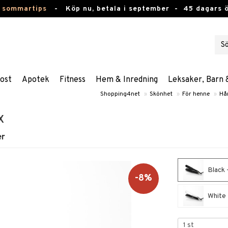
 sommartips
-
Köp nu, betala i september -
45 dagars 
ost
Apotek
Fitness
Hem & Inredning
Leksaker, Barn 
Shopping4net
»
Skönhet
»
För henne
»
Hå
x
er
Black 
-8%
White 