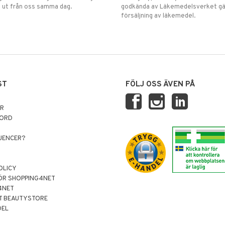
 ut från oss samma dag.
godkända av Läkemedelsverket gä
försäljning av läkemedel.
ST
FÖLJ OSS ÄVEN PÅ
AR
NORD
LUENCER?
OLICY
ÖR SHOPPING4NET
4NET
T BEAUTYSTORE
DEL