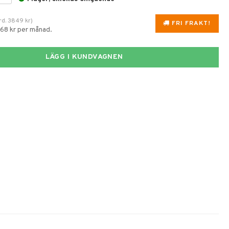
rd.
3849
kr
)
FRI FRAKT!
368 kr per månad.
LÄGG I KUNDVAGNEN