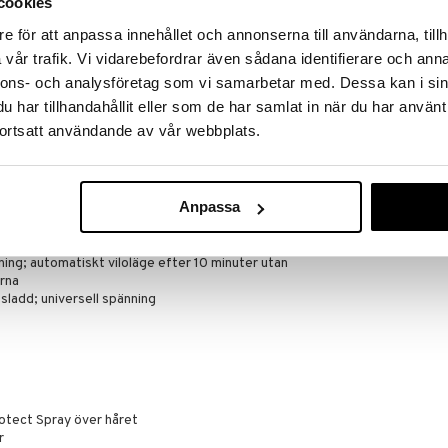
.
cookies
e för att anpassa innehållet och annonserna till användarna, tillh
men närmare! Med plattor som är kantnära och är
tten till topp för maximal stylingkontroll.
vår trafik. Vi vidarebefordrar även sådana identifierare och anna
nnons- och analysföretag som vi samarbetar med. Dessa kan i sin
185°C - För alla hårtyper. Varmare
har tillhandahållit eller som de har samlat in när du har använt
 temperaturer äventyrar din stil och livslängd.
ortsatt användande av vår webbplats.
 en styler, du kan enkelt ändra din stil medan HD
inuerligt anpassar sig till dina stylingrörelser för
i värmeövervakningen.
Anpassa
uters inaktivitet stängs din styler automatiskt av
ng; automatiskt viloläge efter 10 minuter utan
orna
sladd; universell spänning
otect Spray över håret
r