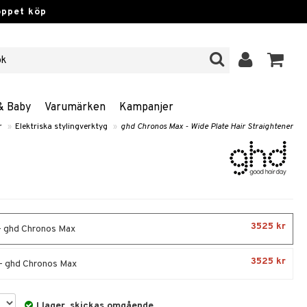
öppet köp
& Baby
Varumärken
Kampanjer
r
»
Elektriska stylingverktyg
»
ghd Chronos Max - Wide Plate Hair Straightener
3525 kr
- ghd Chronos Max
3525 kr
- ghd Chronos Max
I lager, skickas omgående