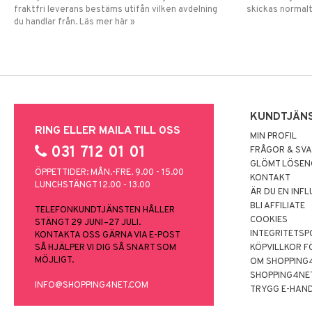
fraktfri leverans bestäms utifån vilken avdelning
skickas normalt
du handlar från. Läs mer här »
KUNDTJÄN
RING ELLER MAILA TILL OSS
MIN PROFIL
031 712 01 01
FRÅGOR & SV
GLÖMT LÖSE
ÖPPETTIDER: MÅN.-FRE. 9.00 - 15.00
KONTAKT
LUNCHSTÄNGT 12.00 - 13.00
ÄR DU EN INF
BLI AFFILIATE
TELEFONKUNDTJÄNSTEN HÅLLER
COOKIES
STÄNGT 29 JUNI–27 JULI.
INTEGRITETSP
KONTAKTA OSS GÄRNA VIA E-POST
SÅ HJÄLPER VI DIG SÅ SNART SOM
KÖPVILLKOR F
MÖJLIGT.
OM SHOPPING
SHOPPING4NE
INFO@SHOPPING4NET.COM
TRYGG E-HAN