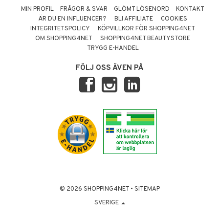
MIN PROFIL
FRÅGOR & SVAR
GLÖMT LÖSENORD
KONTAKT
ÄR DU EN INFLUENCER?
BLI AFFILIATE
COOKIES
INTEGRITETSPOLICY
KÖPVILLKOR FÖR SHOPPING4NET
OM SHOPPING4NET
SHOPPING4NET BEAUTYSTORE
TRYGG E-HANDEL
FÖLJ OSS ÄVEN PÅ
© 2026 SHOPPING4NET
•
SITEMAP
SVERIGE