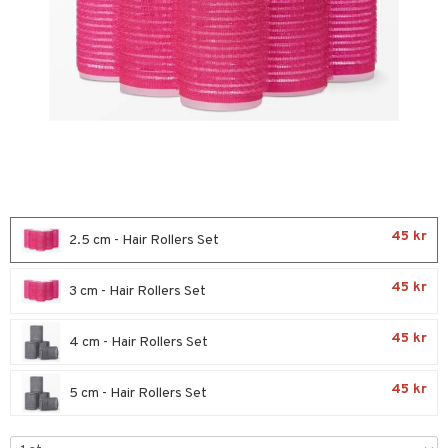
ktriska stylingverktyg
t Set
avfall
färg
kur
ackning
ve-in balsam
45 kr
2.5 cm - Hair Rollers Set
hampo
45 kr
3 cm - Hair Rollers Set
ling
ns & Antifrizz
rschampo
45 kr
4 cm - Hair Rollers Set
spray
rd
45 kr
5 cm - Hair Rollers Set
kar
iktscremer
tika
rmeskydd
 hy
iktsvård
t Set
vård