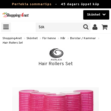
Perfekta sommartips
-
45 dagars öppet köp
Skönhet
RKEN
Skönhet
M BRANDS
T
Kontaktlinser
Shopping4net
»
Skönhet
»
För henne
»
Hår
»
Borstar / Kammar
»
Hair Rollers Set
JER
Hälsokost
ODUKTER
Apotek
TKORT
Hair Rollers Set
Fitness
e
Hem & Inredning
Leksaker, Barn & Baby
essoarer
Varumärken
lsam
Kampanjer
rstar / Kammar