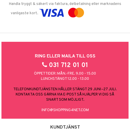
Handla tryggt & säkert via faktura, delbetalning eller marknadens
vanligaste kort.
RING ELLER MAILA TILL OSS
031 712 01 01
ÖPPETTIDER: MÅN.-FRE. 9.00 - 15.00
LUNCHSTÄNGT 12.00 - 13.00
TELEFONKUNDTJÄNSTEN HÅLLER STÄNGT 29 JUNI–27 JULI.
KONTAKTA OSS GÄRNA VIA E-POST SÅ HJÄLPER VI DIG SÅ
SNART SOM MÖJLIGT.
INFO@SHOPPING4NET.COM
KUNDTJÄNST