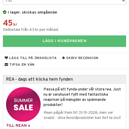
 & Gelé
slig hy
iktsvatten
n utan sol
d
produkter
m
I lager, skickas omgående
ymprodukter
mal hy
n makeup remover
tset
nzer & Highlighter
ppar
ylotion
y spray
en
45
kr
r hy
göring
borttagning
cealer
lm
glar
n utan sol
tljus & Rumsdoft
mband
om
Delbetala från 43 kr per månad.
ker
gad Dagcreme
ppenna
naglar
on
odorant
 de cologne
sband
LÄGG I KUNDVAGNEN
essärer
ndation
pglans
ellack
liner / Kajal
lbehör
chgelé & tvål
 de parfum
hängen
lsam
apotek
rd
dukter
oncremer
mer
pstift
elvård
nsar
e-up
vård
 de toilette
gar
ktriska trimmers
iktscremer
LÄGG TILL PÅ ÖNSKELISTA
SKRIV RECENSION
gon
vård
ärer
TIPSA EN VÄN
ling
er
mover
ögonfransar
iga
t Set
tset
avfall
n utan sol
ylotion
e
m
rum
uge
lbehör
cara
cetter
ndvård
färg
tset
n utan sol
er shave balm
pa
REA - dags att klicka hem fynden
produkter
onbryn
borttagning
hampo
sk
odorant
er shave lotion
inser
Passa på att fynda under vår stora rea. Just
nu är varuhuset fyllt med fantastiska
cialprodukter
onskugga
ppsolja
ling produkter
essärer
chgelé & tvål
 de cologne
UE
reapriser på mängder av spännande
produkter!
mma & Baby
lbehör
oncremer
ndvård
 de toilette
nique
Rean pågår fram till 31/8-2026, men var
änst
ling
ling
borttagning
tset
snabb - dina favoritprodukter kan fort ta slut!
p 10
 & svar
TILL REAN »
produkter
produkter
produkter