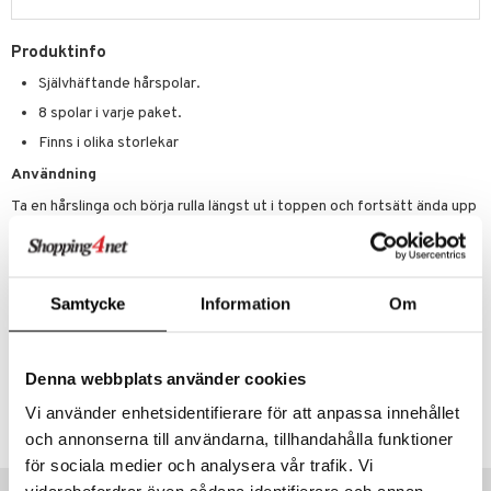
g 1: Rengöring
rd
produkt
cialprodukter
göring
cialprodukter
g 2: Exfoliering
oliering och masker
p
Produktinfo
elningen
rum
g 3: Fukt
tvård
sh
Självhäftande hårspolar.
tik
gg & Mustasch
d- och kroppsvård
8 spolar i varje paket.
n
matics Elixir
dd
produkter
Finns i olika storlekar
n- och läppvård
cealer
yx
skydd
n
Användning
cialprodukter
göring
liner
nique Happy
teg till män
Ta en hårslinga och börja rulla längst ut i toppen och fortsätt ända upp
rum
till hårbotten. Rulla av den försiktigt och du har en vacker hårlock. Låt
ndation
nique Happy For Men
oliering
håret självtorka eller med hårtork/fön.
pstift
t och skydd
gloss
Samtycke
Information
Om
dvård
Artikelnr
liner
ning och rengöring
CVD23-9G-2.5-XX-XX
e-up penslar
Denna webbplats använder cookies
Vi använder enhetsidentifierare för att anpassa innehållet
cara
Lägsta pris senaste 30 dagarna: 45 kr
och annonserna till användarna, tillhandahålla funktioner
onskugga
för sociala medier och analysera vår trafik. Vi
Tips till dig
mer