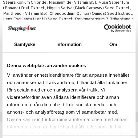
Stearalkonium Chloride, Niacinamide (Vitamin B3), Musa Sapientum
(Banana) Fruit Extract, Nigella Sativa (Black Caraway) Seed Extract,
er
Panthenol (Vitamin B5), Chenopodium Quinoa (Quinoa) Seed Extract,
Lens Esculenta (Lentil) Seed Extract, Polyquaternium-7, Triheptanoin,
Glycol Distearate, Sorbitan Monooleate, Sorbitan Laurate, Castor
Oil/IPDI Copolymer, Cocamidopropyl Hydroxysultaine, Sodium
Stearoyl Lactylate, Coco-Caprylate/ Caprate, Sodium
Hydroxypropylphosphate Decylglucoside Crosspolymer,
Samtycke
Information
Om
Hydroxypropyl Methylcellulose, Glycerin, Dilinoleic Acid/Butanediol
Copolymer, Polysorbate 20, Phenoxyethanol, Sodium Hydroxide,
Fragrance (Parfum), Blue 1 (CI 42090)
Denna webbplats använder cookies
Artikelnr
Vi använder enhetsidentifierare för att anpassa innehållet
och annonserna till användarna, tillhandahålla funktioner
CBF43-FM-355-XX-XX
för sociala medier och analysera vår trafik. Vi
vidarebefordrar även sådana identifierare och annan
Lägsta pris senaste 30 dagarna: 75 kr
information från din enhet till de sociala medier och
annons- och analysföretag som vi samarbetar med.
Tips till dig
Dessa kan i sin tur kombinera informationen med annan
information som du har tillhandahållit eller som de har
-41%
-31%
samlat in när du har använt deras tjänster. Du godkänner