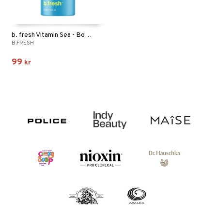
b. fresh Vitamin Sea - Body Wash
B.FRESH
99
kr