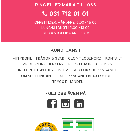
RING ELLER MAILA TILL OSS
031 712 01 01
ÖPPETTIDER: MÅN.-FRE. 9.00 - 15.00
LUNCHSTÄNGT 12.00 - 13.00
INFO@SHOPPING4NET.COM
KUNDTJÄNST
MIN PROFIL
FRÅGOR & SVAR
GLÖMT LÖSENORD
KONTAKT
ÄR DU EN INFLUENCER?
BLI AFFILIATE
COOKIES
INTEGRITETSPOLICY
KÖPVILLKOR FÖR SHOPPING4NET
OM SHOPPING4NET
SHOPPING4NET BEAUTYSTORE
TRYGG E-HANDEL
FÖLJ OSS ÄVEN PÅ