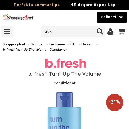
Perfekta sommartips
-
45 dagars öppet köp
Skönhet
RKEN
Skönhet
M BRANDS
T
Kontaktlinser
Shopping4net
»
Skönhet
»
För henne
»
Hår
»
Balsam
»
b. fresh Turn Up The Volume - Conditioner
JER
Hälsokost
ODUKTER
Apotek
TKORT
b. fresh Turn Up The Volume
Fitness
Conditioner
e
Hem & Inredning
Leksaker, Barn & Baby
-31%
essoarer
Varumärken
lsam
Kampanjer
star / Kammar