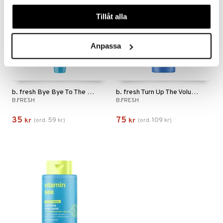
våra cookies vid fortsatt användande av vår webbplats.
Tillåt alla
Anpassa
b. fresh Bye Bye To The Burn - Lip Serum
b. fresh Turn Up The Volume - Shampoo
B.FRESH
B.FRESH
35
75
59
109
kr
(
ord.
kr
)
kr
(
ord.
kr
)