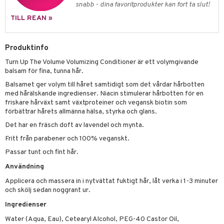
g 1: Rengöring
rd
snabb - dina favoritprodukter kan fort ta slut!
produkt
cialprodukter
göring
cialprodukter
g 2: Exfoliering
oliering och masker
p
TILL REAN »
elningen
rum
g 3: Fukt
tvård
sh
tik
Produktinfo
gg & Mustasch
d- och kroppsvård
n
matics Elixir
dd
Turn Up The Volume Volumizing Conditioner är ett volymgivande
produkter
n- och läppvård
cealer
yx
skydd
n
balsam för fina, tunna hår.
cialprodukter
Balsamet ger volym till håret samtidigt som det vårdar hårbotten
göring
liner
nique Happy
teg till män
med hårälskande ingredienser. Niacin stimulerar hårbotten för en
friskare hårväxt samt växtproteiner och vegansk biotin som
rum
ndation
nique Happy For Men
oliering
förbättrar hårets allmänna hälsa, styrka och glans.
pstift
t och skydd
Det har en fräsch doft av lavendel och mynta.
gloss
Fritt från parabener och 100% veganskt.
dvård
Passar tunt och fint hår.
liner
ning och rengöring
Användning
e-up penslar
Applicera och massera in i nytvättat fuktigt hår, låt verka i 1-3 minuter
cara
och skölj sedan noggrant ur.
Ingredienser
onskugga
Water (Aqua, Eau), Cetearyl Alcohol, PEG-40 Castor Oil,
mer