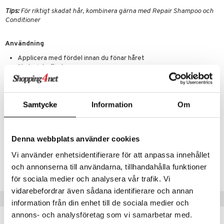
g 1: Rengöring
rd
produkt
Tips:
För riktigt skadat hår, kombinera gärna med Repair Shampoo och
cialprodukter
göring
cialprodukter
g 2: Exfoliering
oliering och masker
p
Conditioner
elningen
rum
g 3: Fukt
tvård
sh
Användning
tik
gg & Mustasch
d- och kroppsvård
n
matics Elixir
dd
Applicera med fördel innan du fönar håret
produkter
Skaka inte flaskan
n- och läppvård
cealer
yx
skydd
n
Beroende på din hårlängd, applicera en lagom mängd i
cialprodukter
handdukstorkat hår
göring
liner
nique Happy
teg till män
Låt vara, skölj inte ur
rum
ndation
nique Happy For Men
Samtycke
Information
Om
oliering
pstift
t och skydd
Artikelnr
gloss
Denna webbplats använder cookies
dvård
CSP25-WK-150-XX-XX
Vi använder enhetsidentifierare för att anpassa innehållet
liner
ning och rengöring
och annonserna till användarna, tillhandahålla funktioner
Lägsta pris senaste 30 dagarna: 225 kr
e-up penslar
för sociala medier och analysera vår trafik. Vi
cara
vidarebefordrar även sådana identifierare och annan
Tips till dig
information från din enhet till de sociala medier och
onskugga
annons- och analysföretag som vi samarbetar med.
mer