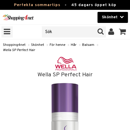
Perfekta sommartips
-
45 dagars öppet köp
Skönhet
RKEN
Skönhet
M BRANDS
T
Kontaktlinser
Shopping4net
»
Skönhet
»
För henne
»
Hår
»
Balsam
»
Wella SP Perfect Hair
JER
Hälsokost
ODUKTER
Apotek
TKORT
Wella SP Perfect Hair
Fitness
e
Hem & Inredning
Leksaker, Barn & Baby
essoarer
Varumärken
lsam
Kampanjer
star / Kammar