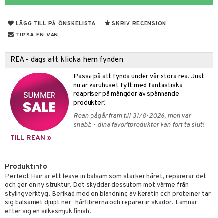
 & Gelé
slig hy
iktsvatten
n utan sol
d
produkter
m
LÄGG TILL PÅ ÖNSKELISTA
SKRIV RECENSION
ymprodukter
mal hy
n makeup remover
tset
nzer & Highlighter
ppar
ylotion
y spray
en
TIPSA EN VÄN
r hy
göring
borttagning
cealer
lm
glar
n utan sol
tljus & Rumsdoft
mband
om
REA - dags att klicka hem fynden
ker
gad Dagcreme
ppenna
naglar
on
odorant
 de cologne
sband
Passa på att fynda under vår stora rea. Just
essärer
ndation
pglans
ellack
liner / Kajal
lbehör
chgelé & tvål
 de parfum
hängen
lsam
apotek
rd
dukter
nu är varuhuset fyllt med fantastiska
reapriser på mängder av spännande
oncremer
mer
pstift
elvård
nsar
e-up
vård
 de toilette
gar
ktriska trimmers
iktscremer
gon
vård
ärer
produkter!
ling
er
mover
ögonfransar
iga
t Set
tset
avfall
n utan sol
ylotion
e
m
Rean pågår fram till 31/8-2026, men var
snabb - dina favoritprodukter kan fort ta slut!
rum
uge
lbehör
cara
cetter
ndvård
färg
tset
n utan sol
er shave balm
pa
TILL REAN »
produkter
onbryn
borttagning
hampo
sk
odorant
er shave lotion
inser
cialprodukter
onskugga
ppsolja
ling produkter
essärer
chgelé & tvål
 de cologne
Produktinfo
UE
Perfect Hair är ett leave in balsam som stärker håret, reparerar det
mma & Baby
lbehör
oncremer
ndvård
 de toilette
nique
och ger en ny struktur. Det skyddar dessutom mot värme från
änst
stylingverktyg. Berikad med en blandning av keratin och proteiner tar
ling
ling
borttagning
tset
p 10
sig balsamet djupt ner i hårfibrerna och reparerar skador. Lämnar
 & svar
efter sig en silkesmjuk finish.
produkter
produkter
produkter