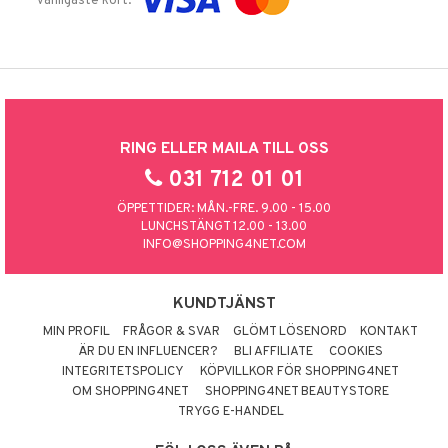
vanligaste kort.
RING ELLER MAILA TILL OSS
031 712 01 01
ÖPPETTIDER: MÅN.-FRE. 9.00 - 15.00
LUNCHSTÄNGT 12.00 - 13.00
INFO@SHOPPING4NET.COM
KUNDTJÄNST
MIN PROFIL
FRÅGOR & SVAR
GLÖMT LÖSENORD
KONTAKT
ÄR DU EN INFLUENCER?
BLI AFFILIATE
COOKIES
INTEGRITETSPOLICY
KÖPVILLKOR FÖR SHOPPING4NET
OM SHOPPING4NET
SHOPPING4NET BEAUTYSTORE
TRYGG E-HANDEL