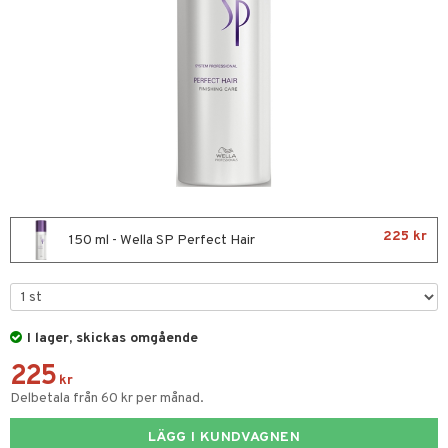
ktriska stylingverktyg
t Set
avfall
färg
kur
ackning
ve-in balsam
225 kr
150 ml - Wella SP Perfect Hair
hampo
ling
ns & Antifrizz
rschampo
I lager, skickas omgående
225
spray
rd
kr
Delbetala från 60 kr per månad.
kar
iktscremer
tika
rmeskydd
LÄGG I KUNDVAGNEN
 hy
iktsvård
t Set
vård