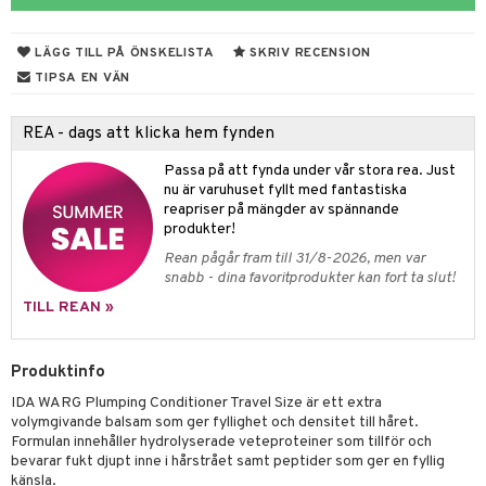
 & Gelé
slig hy
iktsvatten
n utan sol
d
produkter
m
LÄGG TILL PÅ ÖNSKELISTA
SKRIV RECENSION
ymprodukter
mal hy
n makeup remover
tset
nzer & Highlighter
ppar
ylotion
y spray
en
TIPSA EN VÄN
r hy
göring
borttagning
cealer
lm
glar
n utan sol
tljus & Rumsdoft
mband
om
REA - dags att klicka hem fynden
ker
gad Dagcreme
ppenna
naglar
on
odorant
 de cologne
sband
Passa på att fynda under vår stora rea. Just
essärer
ndation
pglans
ellack
liner / Kajal
lbehör
chgelé & tvål
 de parfum
hängen
lsam
apotek
rd
dukter
nu är varuhuset fyllt med fantastiska
reapriser på mängder av spännande
oncremer
mer
pstift
elvård
nsar
e-up
vård
 de toilette
gar
ktriska trimmers
iktscremer
gon
vård
ärer
produkter!
ling
er
mover
ögonfransar
iga
t Set
tset
avfall
n utan sol
ylotion
e
m
Rean pågår fram till 31/8-2026, men var
snabb - dina favoritprodukter kan fort ta slut!
rum
uge
lbehör
cara
cetter
ndvård
färg
tset
n utan sol
er shave balm
pa
TILL REAN »
produkter
onbryn
borttagning
hampo
sk
odorant
er shave lotion
inser
cialprodukter
onskugga
ppsolja
ling produkter
essärer
chgelé & tvål
 de cologne
Produktinfo
UE
mma & Baby
IDA WARG Plumping Conditioner Travel Size är ett extra
lbehör
oncremer
ndvård
 de toilette
nique
volymgivande balsam som ger fyllighet och densitet till håret.
änst
ling
ling
Formulan innehåller hydrolyserade veteproteiner som tillför och
borttagning
tset
p 10
bevarar fukt djupt inne i hårstrået samt peptider som ger en fyllig
 & svar
produkter
produkter
produkter
känsla.