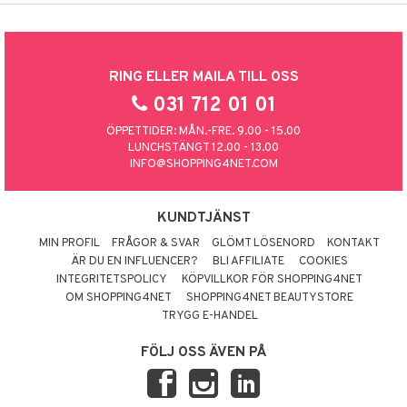
RING ELLER MAILA TILL OSS
031 712 01 01
ÖPPETTIDER: MÅN.-FRE. 9.00 - 15.00
LUNCHSTÄNGT 12.00 - 13.00
INFO@SHOPPING4NET.COM
KUNDTJÄNST
MIN PROFIL
FRÅGOR & SVAR
GLÖMT LÖSENORD
KONTAKT
ÄR DU EN INFLUENCER?
BLI AFFILIATE
COOKIES
INTEGRITETSPOLICY
KÖPVILLKOR FÖR SHOPPING4NET
OM SHOPPING4NET
SHOPPING4NET BEAUTYSTORE
TRYGG E-HANDEL
FÖLJ OSS ÄVEN PÅ