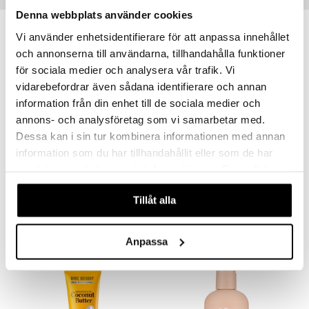
Denna webbplats använder cookies
er
-48%
Vi använder enhetsidentifierare för att anpassa innehållet
och annonserna till användarna, tillhandahålla funktioner
för sociala medier och analysera vår trafik. Vi
vidarebefordrar även sådana identifierare och annan
information från din enhet till de sociala medier och
annons- och analysföretag som vi samarbetar med.
Dessa kan i sin tur kombinera informationen med annan
information som du har tillhandahållit eller som de har
samlat in när du har använt deras tjänster. Du godkänner
INVIGO Nutri Enrich Conditioner - Deep Nourishing
TRESemmé Biotin Repair Conditoner
våra cookies vid fortsatt användande av vår webbplats.
WELLA PROFESSIONALS
TRESEMMÉ
Tillåt alla
125
59
239
kr
(
ord.
kr
)
kr
Anpassa