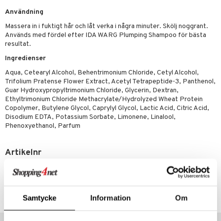
g 1: Rengöring
rd
produkt
cialprodukter
Användning
göring
cialprodukter
g 2: Exfoliering
oliering och masker
p
elningen
Massera in i fuktigt hår och låt verka i några minuter. Skölj noggrant.
rum
g 3: Fukt
tvård
sh
Används med fördel efter IDA WARG Plumping Shampoo för bästa
tik
resultat.
gg & Mustasch
d- och kroppsvård
n
matics Elixir
dd
Ingredienser
produkter
n- och läppvård
cealer
yx
skydd
n
Aqua, Cetearyl Alcohol, Behentrimonium Chloride, Cetyl Alcohol,
cialprodukter
Trifolium Pratense Flower Extract, Acetyl Tetrapeptide-3, Panthenol,
göring
liner
nique Happy
teg till män
Guar Hydroxypropyltrimonium Chloride, Glycerin, Dextran,
Ethyltrimonium Chloride Methacrylate/Hydrolyzed Wheat Protein
rum
ndation
nique Happy For Men
oliering
Copolymer, Butylene Glycol, Caprylyl Glycol, Lactic Acid, Citric Acid,
Disodium EDTA, Potassium Sorbate, Limonene, Linalool,
pstift
t och skydd
Phenoxyethanol, Parfum
gloss
dvård
Artikelnr
liner
ning och rengöring
CIW97-8P-100-XX-XX
e-up penslar
cara
Lägsta pris senaste 30 dagarna: 75 kr
Samtycke
Information
Om
onskugga
Populära produkter
mer