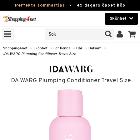
Perfekta sommartips
-
45 dagars öppet köp
Skönhet
RKEN
Skönhet
M BRANDS
T
Kontaktlinser
Shopping4net
»
Skönhet
»
För henne
»
Hår
»
Balsam
»
IDA WARG Plumping Conditioner Travel Size
JER
Hälsokost
ODUKTER
Apotek
TKORT
IDA WARG Plumping Conditioner Travel Size
Fitness
e
Hem & Inredning
Leksaker, Barn & Baby
essoarer
Varumärken
lsam
Kampanjer
star / Kammar