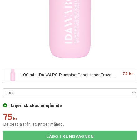
ktriska stylingverktyg
t Set
avfall
färg
kur
ackning
ve-in balsam
75 kr
100 ml - IDA WARG Plumping Conditioner Travel Size
hampo
ling
ns & Antifrizz
rschampo
I lager, skickas omgående
75
spray
rd
kr
Delbetala från 46 kr per månad.
kar
iktscremer
tika
rmeskydd
LÄGG I KUNDVAGNEN
 hy
iktsvård
t Set
vård