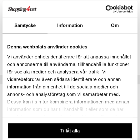
Applicera en liten mängd efter schamponering och skölj.
er
Kan även användas som inpackning, låt då sitta 3-5 minuter och skölj
sedan ur.
Samtycke
Information
Om
Artikelnr
CPL22-P6-250-XX-XX
Denna webbplats använder cookies
Vi använder enhetsidentifierare för att anpassa innehållet
Lägsta pris senaste 30 dagarna: 225 kr
och annonserna till användarna, tillhandahålla funktioner
för sociala medier och analysera vår trafik. Vi
vidarebefordrar även sådana identifierare och annan
Populära produkter
information från din enhet till de sociala medier och
annons- och analysföretag som vi samarbetar med.
-48%
Dessa kan i sin tur kombinera informationen med annan
information som du har tillhandahållit eller som de har
samlat in när du har använt deras tjänster. Du godkänner
våra cookies vid fortsatt användande av vår webbplats.
Tillåt alla