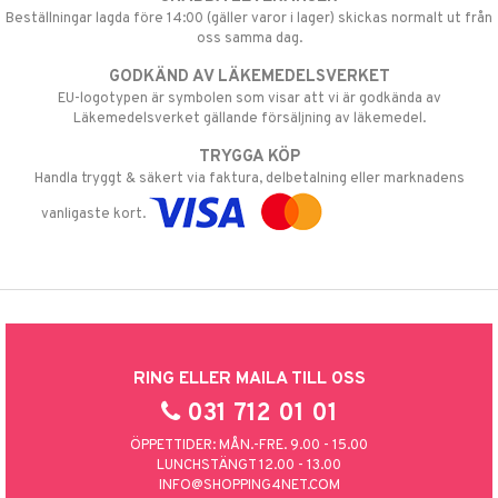
Beställningar lagda före 14:00 (gäller varor i lager) skickas normalt ut från
oss samma dag.
GODKÄND AV LÄKEMEDELSVERKET
EU-logotypen är symbolen som visar att vi är godkända av
Läkemedelsverket gällande försäljning av läkemedel.
TRYGGA KÖP
Handla tryggt & säkert via faktura, delbetalning eller marknadens
vanligaste kort.
RING ELLER MAILA TILL OSS
031 712 01 01
ÖPPETTIDER: MÅN.-FRE. 9.00 - 15.00
LUNCHSTÄNGT 12.00 - 13.00
INFO@SHOPPING4NET.COM