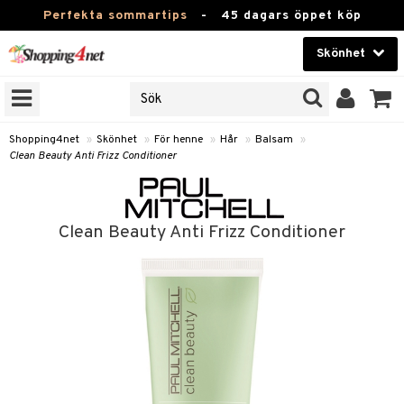
Perfekta sommartips
-
45 dagars öppet köp
Skönhet
RKEN
Skönhet
M BRANDS
T
Kontaktlinser
Shopping4net
»
Skönhet
»
För henne
»
Hår
»
Balsam
»
Clean Beauty Anti Frizz Conditioner
JER
Hälsokost
ODUKTER
Apotek
TKORT
Clean Beauty Anti Frizz Conditioner
Fitness
e
Hem & Inredning
Leksaker, Barn & Baby
essoarer
Varumärken
lsam
Kampanjer
star / Kammar