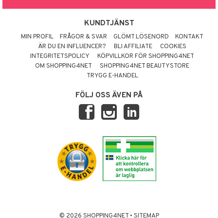
KUNDTJÄNST
MIN PROFIL
FRÅGOR & SVAR
GLÖMT LÖSENORD
KONTAKT
ÄR DU EN INFLUENCER?
BLI AFFILIATE
COOKIES
INTEGRITETSPOLICY
KÖPVILLKOR FÖR SHOPPING4NET
OM SHOPPING4NET
SHOPPING4NET BEAUTYSTORE
TRYGG E-HANDEL
FÖLJ OSS ÄVEN PÅ
© 2026 SHOPPING4NET
•
SITEMAP