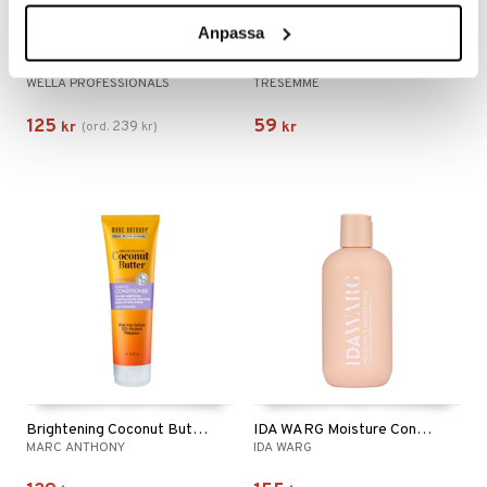
Anpassa
INVIGO Nutri Enrich Conditioner - Deep Nourishing
TRESemmé Biotin Repair Conditoner
WELLA PROFESSIONALS
TRESEMMÉ
125
59
239
kr
(
ord.
kr
)
kr
Brightening Coconut Butter Blondes Conditioner
IDA WARG Moisture Conditioner
MARC ANTHONY
IDA WARG