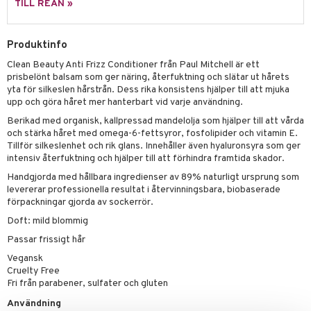
g 1: Rengöring
rd
TILL REAN »
produkt
cialprodukter
göring
cialprodukter
g 2: Exfoliering
oliering och masker
p
elningen
rum
Produktinfo
g 3: Fukt
tvård
sh
tik
Clean Beauty Anti Frizz Conditioner från Paul Mitchell är ett
gg & Mustasch
d- och kroppsvård
n
matics Elixir
dd
prisbelönt balsam som ger näring, återfuktning och slätar ut hårets
yta för silkeslen hårstrån. Dess rika konsistens hjälper till att mjuka
produkter
n- och läppvård
cealer
yx
skydd
n
upp och göra håret mer hanterbart vid varje användning.
cialprodukter
göring
liner
nique Happy
Berikad med organisk, kallpressad mandelolja som hjälper till att vårda
teg till män
och stärka håret med omega-6-fettsyror, fosfolipider och vitamin E.
rum
ndation
nique Happy For Men
oliering
Tillför silkeslenhet och rik glans. Innehåller även hyaluronsyra som ger
intensiv återfuktning och hjälper till att förhindra framtida skador.
pstift
t och skydd
Handgjorda med hållbara ingredienser av 89% naturligt ursprung som
levererar professionella resultat i återvinningsbara, biobaserade
gloss
dvård
förpackningar gjorda av sockerrör.
liner
ning och rengöring
Doft: mild blommig
e-up penslar
Passar frissigt hår
Vegansk
cara
Cruelty Free
Fri från parabener, sulfater och gluten
onskugga
Användning
mer