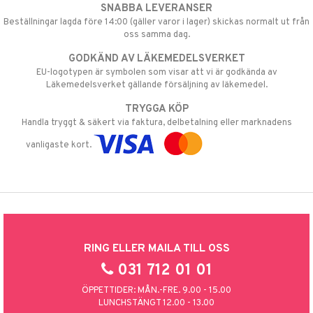
SNABBA LEVERANSER
Beställningar lagda före 14:00 (gäller varor i lager) skickas normalt ut från
oss samma dag.
GODKÄND AV LÄKEMEDELSVERKET
EU-logotypen är symbolen som visar att vi är godkända av
Läkemedelsverket gällande försäljning av läkemedel.
TRYGGA KÖP
Handla tryggt & säkert via faktura, delbetalning eller marknadens
vanligaste kort.
RING ELLER MAILA TILL OSS
031 712 01 01
ÖPPETTIDER: MÅN.-FRE. 9.00 - 15.00
LUNCHSTÄNGT 12.00 - 13.00