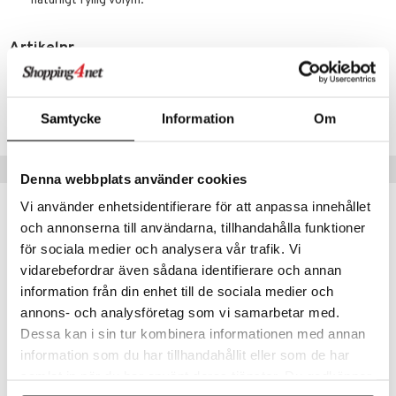
naturligt fyllig volym.
er
Artikelnr
CBWBJ-D8-1-XX-XX
Lägsta pris senaste 30 dagarna: 85 kr
Samtycke
Information
Om
Populära produkter
Denna webbplats använder cookies
Vi använder enhetsidentifierare för att anpassa innehållet
kampanj
-25%
-29%
och annonserna till användarna, tillhandahålla funktioner
för sociala medier och analysera vår trafik. Vi
vidarebefordrar även sådana identifierare och annan
information från din enhet till de sociala medier och
annons- och analysföretag som vi samarbetar med.
Dessa kan i sin tur kombinera informationen med annan
information som du har tillhandahållit eller som de har
Finns i flera varianter
Finns i flera varianter
samlat in när du har använt deras tjänster. Du godkänner
Blax Snag Free Hair Elastics
Diadem