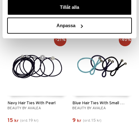
våra cookies vid fortsatt användande av vår webbplats.
BLAX
BEAUTY BY AVALEA
Tillåt alla
60
25
79
35
fr.
kr
(
ord.
kr
)
fr.
kr
(
ord.
kr
)
Anpassa
-21%
-40%
Navy Hair Ties With Pearl
Blue Hair Ties With Small Bow
BEAUTY BY AVALEA
BEAUTY BY AVALEA
15
9
19
15
kr
(
ord.
kr
)
kr
(
ord.
kr
)