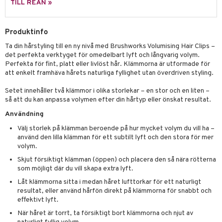
g 1: Rengöring
rd
TILL REAN »
produkt
cialprodukter
göring
cialprodukter
g 2: Exfoliering
oliering och masker
p
elningen
rum
Produktinfo
g 3: Fukt
tvård
sh
tik
Ta din hårstyling till en ny nivå med Brushworks Volumising Hair Clips –
gg & Mustasch
d- och kroppsvård
n
matics Elixir
dd
det perfekta verktyget för omedelbart lyft och långvarig volym.
Perfekta för fint, platt eller livlöst hår. Klämmorna är utformade för
produkter
n- och läppvård
cealer
yx
skydd
n
att enkelt framhäva hårets naturliga fyllighet utan överdriven styling.
cialprodukter
göring
liner
nique Happy
teg till män
Setet innehåller två klämmor i olika storlekar – en stor och en liten –
så att du kan anpassa volymen efter din hårtyp eller önskat resultat.
rum
ndation
nique Happy For Men
oliering
Användning
pstift
t och skydd
Välj storlek på klämman beroende på hur mycket volym du vill ha –
gloss
använd den lilla klämman för ett subtilt lyft och den stora för mer
dvård
volym.
liner
ning och rengöring
Skjut försiktigt klämman (öppen) och placera den så nära rötterna
som möjligt där du vill skapa extra lyft.
e-up penslar
Låt klämmorna sitta i medan håret lufttorkar för ett naturligt
cara
resultat, eller använd hårfön direkt på klämmorna för snabbt och
effektivt lyft.
onskugga
När håret är torrt, ta försiktigt bort klämmorna och njut av
mer