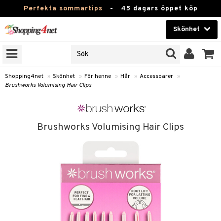
Perfekta sommartips
-
45 dagars öppet köp
Skönhet
RKEN
Skönhet
M BRANDS
T
Kontaktlinser
Shopping4net
»
Skönhet
»
För henne
»
Hår
»
Accessoarer
»
Brushworks Volumising Hair Clips
JER
Hälsokost
ODUKTER
Apotek
TKORT
Brushworks Volumising Hair Clips
Fitness
e
Hem & Inredning
Leksaker, Barn & Baby
cessoarer
Varumärken
lsam
Kampanjer
star / Kammar