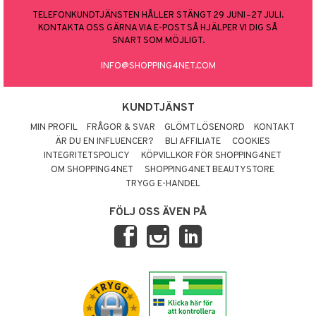
TELEFONKUNDTJÄNSTEN HÅLLER STÄNGT 29 JUNI–27 JULI.
KONTAKTA OSS GÄRNA VIA E-POST SÅ HJÄLPER VI DIG SÅ
SNART SOM MÖJLIGT.
INFO@SHOPPING4NET.COM
KUNDTJÄNST
MIN PROFIL
FRÅGOR & SVAR
GLÖMT LÖSENORD
KONTAKT
ÄR DU EN INFLUENCER?
BLI AFFILIATE
COOKIES
INTEGRITETSPOLICY
KÖPVILLKOR FÖR SHOPPING4NET
OM SHOPPING4NET
SHOPPING4NET BEAUTYSTORE
TRYGG E-HANDEL
FÖLJ OSS ÄVEN PÅ