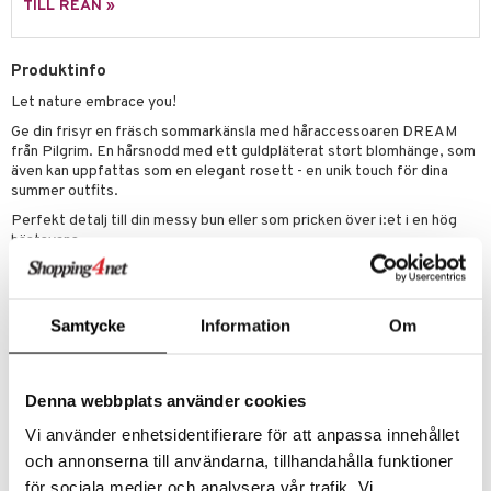
g 1: Rengöring
rd
TILL REAN »
produkt
cialprodukter
göring
cialprodukter
g 2: Exfoliering
oliering och masker
p
elningen
rum
Produktinfo
g 3: Fukt
tvård
sh
tik
Let nature embrace you!
gg & Mustasch
d- och kroppsvård
n
matics Elixir
dd
Ge din frisyr en fräsch sommarkänsla med håraccessoaren DREAM
produkter
n- och läppvård
cealer
från Pilgrim. En hårsnodd med ett guldpläterat stort blomhänge, som
yx
skydd
n
även kan uppfattas som en elegant rosett - en unik touch för dina
cialprodukter
göring
liner
nique Happy
summer outfits.
teg till män
Perfekt detalj till din messy bun eller som pricken över i:et i en hög
rum
ndation
nique Happy For Men
oliering
hästsvans.
pstift
t och skydd
En håraccessoar tillverkad av 95 % återvunnet material, med hänsyn
till miljön.
gloss
dvård
Blomman mäter 65 mm i bredden
Samtycke
Information
Om
liner
ning och rengöring
e-up penslar
Artikelnr
Denna webbplats använder cookies
CG207-P8-1-XX-XX
cara
Vi använder enhetsidentifierare för att anpassa innehållet
onskugga
och annonserna till användarna, tillhandahålla funktioner
Lägsta pris senaste 30 dagarna: 249 kr
för sociala medier och analysera vår trafik. Vi
mer