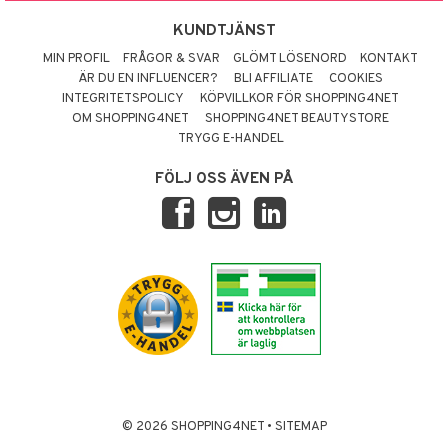
KUNDTJÄNST
MIN PROFIL
FRÅGOR & SVAR
GLÖMT LÖSENORD
KONTAKT
ÄR DU EN INFLUENCER?
BLI AFFILIATE
COOKIES
INTEGRITETSPOLICY
KÖPVILLKOR FÖR SHOPPING4NET
OM SHOPPING4NET
SHOPPING4NET BEAUTYSTORE
TRYGG E-HANDEL
FÖLJ OSS ÄVEN PÅ
© 2026 SHOPPING4NET
•
SITEMAP