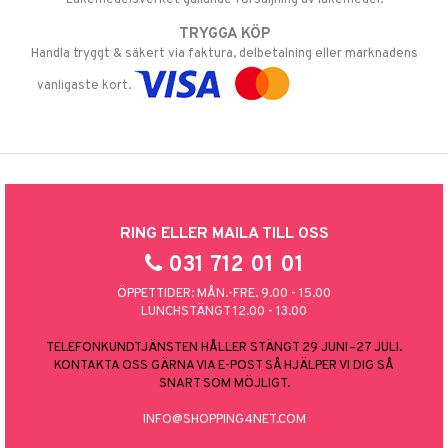
TRYGGA KÖP
Handla tryggt & säkert via faktura, delbetalning eller marknadens
vanligaste kort.
RING ELLER MAILA TILL OSS
031 712 01 01
ÖPPETTIDER: MÅN.-FRE. 9.00 - 15.00
LUNCHSTÄNGT 12.00 - 13.00
TELEFONKUNDTJÄNSTEN HÅLLER STÄNGT 29 JUNI–27 JULI.
KONTAKTA OSS GÄRNA VIA E-POST SÅ HJÄLPER VI DIG SÅ
SNART SOM MÖJLIGT.
INFO@SHOPPING4NET.COM