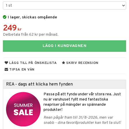
 & Gelé
slig hy
iktsvatten
n utan sol
d
produkter
m
ymprodukter
mal hy
n makeup remover
tset
nzer & Highlighter
ppar
I lager, skickas omgående
ylotion
y spray
en
249
r hy
göring
borttagning
cealer
lm
glar
n utan sol
tljus & Rumsdoft
mband
om
kr
Delbetala från 62 kr per månad.
ker
gad Dagcreme
ppenna
naglar
on
odorant
 de cologne
sband
LÄGG I KUNDVAGNEN
essärer
ndation
pglans
ellack
liner / Kajal
lbehör
chgelé & tvål
 de parfum
hängen
lsam
apotek
rd
dukter
oncremer
mer
pstift
elvård
nsar
e-up
vård
 de toilette
gar
ktriska trimmers
iktscremer
gon
vård
ärer
LÄGG TILL PÅ ÖNSKELISTA
SKRIV RECENSION
ling
er
mover
ögonfransar
iga
t Set
tset
avfall
n utan sol
ylotion
e
m
TIPSA EN VÄN
rum
uge
lbehör
cara
cetter
ndvård
färg
tset
n utan sol
er shave balm
pa
REA - dags att klicka hem fynden
produkter
onbryn
borttagning
hampo
sk
odorant
er shave lotion
inser
Passa på att fynda under vår stora rea. Just
cialprodukter
onskugga
ppsolja
ling produkter
essärer
chgelé & tvål
 de cologne
UE
nu är varuhuset fyllt med fantastiska
reapriser på mängder av spännande
mma & Baby
lbehör
oncremer
ndvård
 de toilette
nique
produkter!
änst
ling
ling
borttagning
Rean pågår fram till 31/8-2026, men var
tset
p 10
snabb - dina favoritprodukter kan fort ta slut!
 & svar
produkter
produkter
produkter