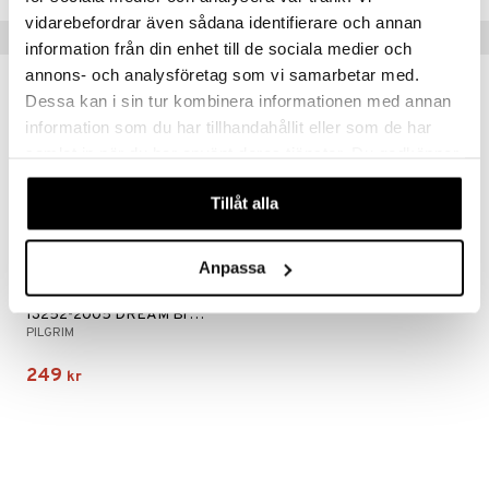
vidarebefordrar även sådana identifierare och annan
er
Tips till dig
information från din enhet till de sociala medier och
annons- och analysföretag som vi samarbetar med.
Dessa kan i sin tur kombinera informationen med annan
information som du har tillhandahållit eller som de har
samlat in när du har använt deras tjänster. Du godkänner
våra cookies vid fortsatt användande av vår webbplats.
Tillåt alla
Anpassa
13252-2005 DREAM Broche
PILGRIM
249
kr