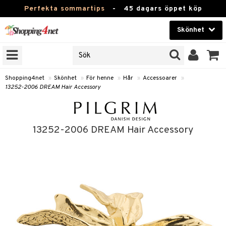
Perfekta sommartips
-
45 dagars öppet köp
Skönhet
RKEN
Skönhet
M BRANDS
T
Kontaktlinser
Shopping4net
»
Skönhet
»
För henne
»
Hår
»
Accessoarer
»
13252-2006 DREAM Hair Accessory
JER
Hälsokost
ODUKTER
Apotek
TKORT
13252-2006 DREAM Hair Accessory
Fitness
e
Hem & Inredning
Leksaker, Barn & Baby
cessoarer
Varumärken
lsam
Kampanjer
star / Kammar