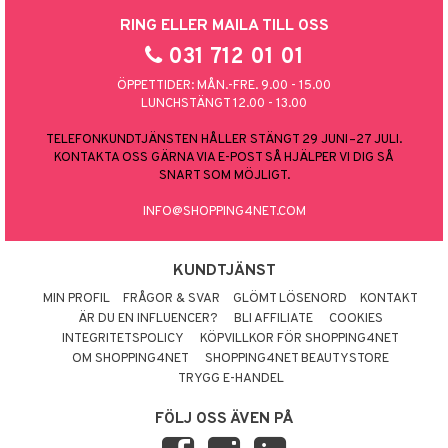
RING ELLER MAILA TILL OSS
031 712 01 01
ÖPPETTIDER: MÅN.-FRE. 9.00 - 15.00
LUNCHSTÄNGT 12.00 - 13.00
TELEFONKUNDTJÄNSTEN HÅLLER STÄNGT 29 JUNI–27 JULI.
KONTAKTA OSS GÄRNA VIA E-POST SÅ HJÄLPER VI DIG SÅ
SNART SOM MÖJLIGT.
INFO@SHOPPING4NET.COM
KUNDTJÄNST
MIN PROFIL
FRÅGOR & SVAR
GLÖMT LÖSENORD
KONTAKT
ÄR DU EN INFLUENCER?
BLI AFFILIATE
COOKIES
INTEGRITETSPOLICY
KÖPVILLKOR FÖR SHOPPING4NET
OM SHOPPING4NET
SHOPPING4NET BEAUTYSTORE
TRYGG E-HANDEL
FÖLJ OSS ÄVEN PÅ