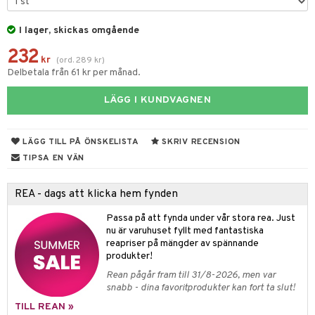
ndation
 & Gelé
cialprodukter
pstift
I lager, skickas omgående
ymprodukter
gloss
232
kr
(
ord.
289
kr
)
liner
Delbetala från 61 kr per månad.
e-up penslar
LÄGG I KUNDVAGNEN
cara
LÄGG TILL PÅ ÖNSKELISTA
SKRIV RECENSION
onskugga
TIPSA EN VÄN
mer
er
REA - dags att klicka hem fynden
Passa på att fynda under vår stora rea. Just
nu är varuhuset fyllt med fantastiska
matics Elixir
dd
reapriser på mängder av spännande
produkter!
yx
skydd
n
Rean pågår fram till 31/8-2026, men var
snabb - dina favoritprodukter kan fort ta slut!
nique Happy
teg till män
änst
TILL REAN »
nique Happy For Men