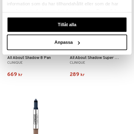
information som du har tillhandahållit eller som de har
samlat in när du har använt deras tjänster. Du godkänner
våra cookies vid fortsatt användande av vår webbplats.
Tillåt alla
Anpassa
Finns i flera varianter
Finns i flera varianter
All About Shadow 8 Pan
All About Shadow Super Shimmer
CLINIQUE
CLINIQUE
669
289
kr
kr