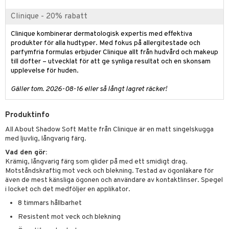
oliering
 & svar
Clinique - 20% rabatt
t och skydd
produkt
Clinique kombinerar dermatologisk expertis med effektiva
dvård
produkter för alla hudtyper. Med fokus på allergitestade och
elningen
ning och rengöring
parfymfria formulas erbjuder Clinique allt från hudvård och makeup
till dofter – utvecklat för att ge synliga resultat och en skonsam
tik
upplevelse för huden.
Gäller tom. 2026-08-16 eller så långt lagret räcker!
Produktinfo
All About Shadow Soft Matte från Clinique är en matt singelskugga
med ljuvlig, långvarig färg.
Vad den gör:
Krämig, långvarig färg som glider på med ett smidigt drag.
Motståndskraftig mot veck och blekning. Testad av ögonläkare för
även de mest känsliga ögonen och användare av kontaktlinser. Spegel
i locket och det medföljer en applikator.
8 timmars hållbarhet
Resistent mot veck och blekning