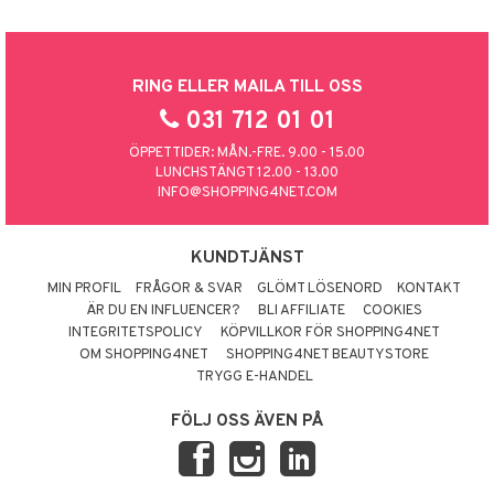
RING ELLER MAILA TILL OSS
031 712 01 01
ÖPPETTIDER: MÅN.-FRE. 9.00 - 15.00
LUNCHSTÄNGT 12.00 - 13.00
INFO@SHOPPING4NET.COM
KUNDTJÄNST
MIN PROFIL
FRÅGOR & SVAR
GLÖMT LÖSENORD
KONTAKT
ÄR DU EN INFLUENCER?
BLI AFFILIATE
COOKIES
INTEGRITETSPOLICY
KÖPVILLKOR FÖR SHOPPING4NET
OM SHOPPING4NET
SHOPPING4NET BEAUTYSTORE
TRYGG E-HANDEL
FÖLJ OSS ÄVEN PÅ