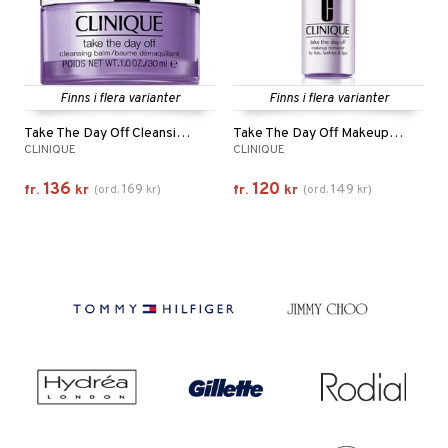
Finns i flera varianter
Finns i flera varianter
Take The Day Off Cleansing Balm
Take The Day Off Makeup Remover
CLINIQUE
CLINIQUE
136
120
169
149
fr.
kr
(
ord.
kr
)
fr.
kr
(
ord.
kr
)