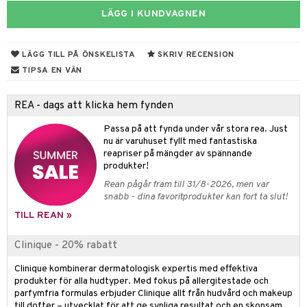
LÄGG I KUNDVAGNEN
 & Gelé
cialprodukter
p
ymprodukter
sh
LÄGG TILL PÅ ÖNSKELISTA
SKRIV RECENSION
n
matics Elixir
TIPSA EN VÄN
dd
cealer
yx
skydd
n
REA - dags att klicka hem fynden
liner
nique Happy
teg till män
änst
Passa på att fynda under vår stora rea. Just
ndation
nique Happy For Men
nu är varuhuset fyllt med fantastiska
oliering
 & svar
reapriser på mängder av spännande
pstift
t och skydd
produkter!
produkt
Rean pågår fram till 31/8-2026, men var
gloss
dvård
snabb - dina favoritprodukter kan fort ta slut!
elningen
liner
ning och rengöring
TILL REAN »
tik
e-up penslar
Clinique - 20% rabatt
cara
Clinique kombinerar dermatologisk expertis med effektiva
onskugga
produkter för alla hudtyper. Med fokus på allergitestade och
parfymfria formulas erbjuder Clinique allt från hudvård och makeup
mer
till dofter – utvecklat för att ge synliga resultat och en skonsam