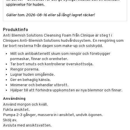
upplevelse för huden.
er
Gäller tom. 2026-08-16 eller så långt lagret räcker!
Produktinfo
Anti Blemish Solutions Cleansing Foam från Clinique är steg 1 i
Cliniques Anti-Blemish Solutions hudvårdssystem. En rengöring som
tar bort resterna från dagen som make-up och solskydd.
Milt och antibakteriellt skum som rengör och förebygger
pormaskar, finnar och orenheter.
Tar bort smuts och kontrollerar överskottsolja.
Rengör porerna.
Lugnar huden omgående.
Ger en behaglig känsla.
Minimerar och behandlar utbrott.
Hjälper till att förhindra uppkomsten av nya blemmor och finnar.
Användning
Använd morgon och kväll.
Fukta ansiktet.
Pumpa 2-3 gånger, massera in i ansiktet, undvik ögonen.
Skölj av.
Avsluta med ansiktsvatten.