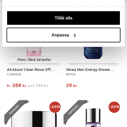
samlat in när du har använt deras tjänster. Du godkänner
kampanj
våra cookies vid fortsatt användande av vår webbplats.
-20%
Tillåt alla
Anpassa
Finns i flera varianter
All About Clean Rinse Off Foaming Cleanser
Nivea Men Energy Shower Gel - 3 in 1
CLINIQUE
NIVEA
288
39
359
fr.
kr
(
ord.
kr
)
kr
kampanj
kampanj
-20%
-20%