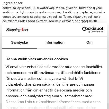
Ingredienser
active salicylic acid 2.0%water\aqua\eau, glycerin, butylene glycol,
sodium methyl cocoyl taurate, sucrose, disodium phosphate, arginine
cocoate, laminaria saccharina extract, caffeine, algae extract, cola
acuminata (kola) seed extract, sea whip extract, peg/ppg-18/18
dimethicone, sodium hyaluronate, ppg-6-decyltetradeceth-30,
lactobacillus ferment, stearamidopropyl dimethylamine, acetyl
glucosamine, capryloyl glycine, 10-hydroxydecanoic acid,
polyquaternium-7, phospholipids, stearic acid, sodium hydroxide,
Samtycke
Information
Om
disodium edta, phenoxyethanol, chloroxylenol
please be aware that ingredient lists may change or vary from time to
time, please refer to the ingredient list on the product package you
Denna webbplats använder cookies
receive for the most up to date list of ingredients.
Vi använder enhetsidentifierare för att anpassa innehållet
och annonserna till användarna, tillhandahålla funktioner
Artikelnr
för sociala medier och analysera vår trafik. Vi
CCLIV-CQ-125-XX-XX
vidarebefordrar även sådana identifierare och annan
information från din enhet till de sociala medier och
Lägsta pris senaste 30 dagarna: 280 kr
annons- och analysföretag som vi samarbetar med.
Dessa kan i sin tur kombinera informationen med annan
Populära produkter
information som du har tillhandahållit eller som de har