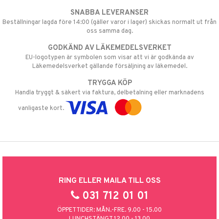
SNABBA LEVERANSER
Beställningar lagda före 14:00 (gäller varor i lager) skickas normalt ut från
oss samma dag.
GODKÄND AV LÄKEMEDELSVERKET
EU-logotypen är symbolen som visar att vi är godkända av
Läkemedelsverket gällande försäljning av läkemedel.
TRYGGA KÖP
Handla tryggt & säkert via faktura, delbetalning eller marknadens
vanligaste kort.
RING ELLER MAILA TILL OSS
031 712 01 01
ÖPPETTIDER: MÅN.-FRE. 9.00 - 15.00
LUNCHSTÄNGT 12.00 - 13.00