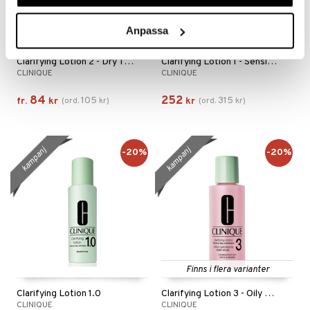
Anpassa
Finns i flera varianter
Clarifying Lotion 2 - Dry To Combination Skin
Clarifying Lotion 1 - Sensitive Skin
CLINIQUE
CLINIQUE
84
252
105
315
fr.
kr
(
ord.
kr
)
kr
(
ord.
kr
)
kampanj
kampanj
-20%
-20%
Finns i flera varianter
Clarifying Lotion 1.0
Clarifying Lotion 3 - Oily Skin
CLINIQUE
CLINIQUE