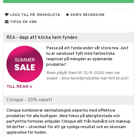
d- och kroppsvård
n
matics Elixir
dd
 & Gelé
cialprodukter
n- och läppvård
cealer
yx
skydd
n
LÄGG TILL PÅ ÖNSKELISTA
SKRIV RECENSION
ymprodukter
göring
liner
nique Happy
teg till män
TIPSA EN VÄN
änst
rum
ndation
nique Happy For Men
oliering
REA - dags att klicka hem fynden
 & svar
pstift
t och skydd
Passa på att fynda under vår stora rea. Just
produkt
gloss
dvård
nu är varuhuset fyllt med fantastiska
reapriser på mängder av spännande
elningen
liner
ning och rengöring
produkter!
tik
Rean pågår fram till 31/8-2026, men var
e-up penslar
snabb - dina favoritprodukter kan fort ta slut!
cara
TILL REAN »
onskugga
Clinique - 20% rabatt
mer
Clinique kombinerar dermatologisk expertis med effektiva
er
produkter för alla hudtyper. Med fokus på allergitestade och
parfymfria formulas erbjuder Clinique allt från hudvård och makeup
till dofter – utvecklat för att ge synliga resultat och en skonsam
upplevelse för huden.