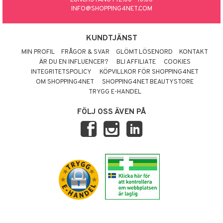
INFO@SHOPPING4NET.COM
KUNDTJÄNST
MIN PROFIL
FRÅGOR & SVAR
GLÖMT LÖSENORD
KONTAKT
ÄR DU EN INFLUENCER?
BLI AFFILIATE
COOKIES
INTEGRITETSPOLICY
KÖPVILLKOR FÖR SHOPPING4NET
OM SHOPPING4NET
SHOPPING4NET BEAUTYSTORE
TRYGG E-HANDEL
FÖLJ OSS ÄVEN PÅ