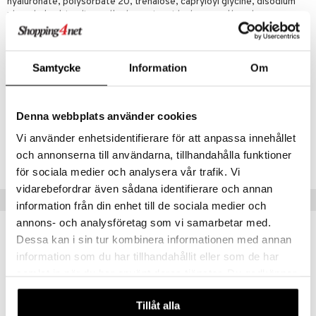
hyaluronate, polysorbate 20, trehalose, capryloyl glycine, disodium
phosphate, trisodium edta, benzoic acid, phenoxyethanol
please be aware that ingredient lists may change or vary from time to
time, please refer to the ingredient list on the product package you
receive for the most up to date list of ingredients.
Samtycke
Information
Om
Artikelnr
Denna webbplats använder cookies
CC003-CQ-200-XX-XX
Vi använder enhetsidentifierare för att anpassa innehållet
och annonserna till användarna, tillhandahålla funktioner
Lägsta pris senaste 30 dagarna: 252 kr
för sociala medier och analysera vår trafik. Vi
vidarebefordrar även sådana identifierare och annan
Populära produkter
information från din enhet till de sociala medier och
annons- och analysföretag som vi samarbetar med.
kampanj
kampanj
-20%
-20%
Dessa kan i sin tur kombinera informationen med annan
information som du har tillhandahållit eller som de har
samlat in när du har använt deras tjänster. Du godkänner
våra cookies vid fortsatt användande av vår webbplats.
Tillåt alla