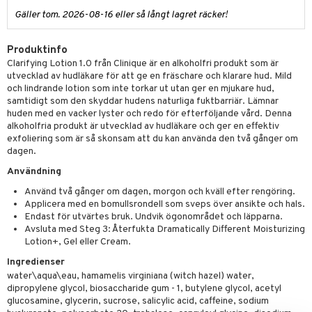
Gäller tom. 2026-08-16 eller så långt lagret räcker!
Produktinfo
Clarifying Lotion 1.0 från Clinique är en alkoholfri produkt som är
utvecklad av hudläkare för att ge en fräschare och klarare hud. Mild
och lindrande lotion som inte torkar ut utan ger en mjukare hud,
samtidigt som den skyddar hudens naturliga fuktbarriär. Lämnar
huden med en vacker lyster och redo för efterföljande vård. Denna
alkoholfria produkt är utvecklad av hudläkare och ger en effektiv
exfoliering som är så skonsam att du kan använda den två gånger om
dagen.
Användning
Använd två gånger om dagen, morgon och kväll efter rengöring.
Applicera med en bomullsrondell som sveps över ansikte och hals.
Endast för utvärtes bruk. Undvik ögonområdet och läpparna.
Avsluta med Steg 3: Återfukta Dramatically Different Moisturizing
Lotion+, Gel eller Cream.
Ingredienser
water\aqua\eau, hamamelis virginiana (witch hazel) water,
dipropylene glycol, biosaccharide gum - 1, butylene glycol, acetyl
glucosamine, glycerin, sucrose, salicylic acid, caffeine, sodium