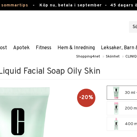
 sommartips
-
Köp nu, betala i september -
45 dagars 
ost
Apotek
Fitness
Hem & Inredning
Leksaker, Barn 
Shopping4net
»
Skönhet
»
CLINI
Liquid Facial Soap Oily Skin
30 ml -
-20%
200 ml 
400 ml 