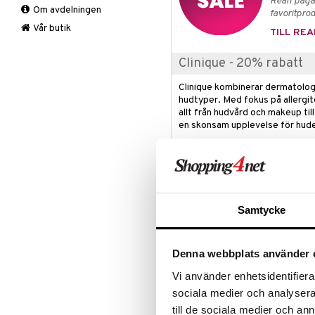
Rean pågår
Om avdelningen
Lipliner
Rakning och rengöring
favoritprod
Make-up penslar
Vår butik
TILL REA
Mascara
Ögonskugga
Clinique - 20% rabatt
Primer
Clinique kombinerar dermatologi
Puder
hudtyper. Med fokus på allergit
allt från hudvård och makeup till
en skonsam upplevelse för hud
Gäller tom. 2026-08-16 eller så 
Produktinfo
Det första steget i Cliniques 3-s
Samtycke
All About Clean Liquid Facial Soap
hudläkare tror på enkel och effekt
skummet rengör utan att avlägsna
Denna webbplats använder 
försvar mot föroreningar för att
Vi använder enhetsidentifierar
Skyddar hudens naturliga fuktbalan
sociala medier och analysera 
Användning
till de sociala medier och a