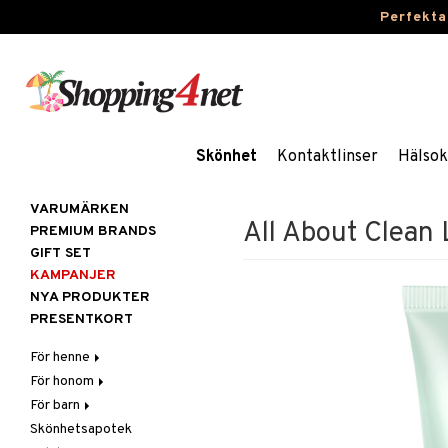
Perfekta
Skönhet
Kontaktlinser
Hälsok
VARUMÄRKEN
All About Clean 
PREMIUM BRANDS
GIFT SET
KAMPANJER
NYA PRODUKTER
PRESENTKORT
För henne
För honom
Hår
För barn
Hudvård
Hår
Accessoarer
Skönhetsapotek
Kosmetika
Hudvård
Badprodukter
Balsam
Ansiktscremer
Balsam