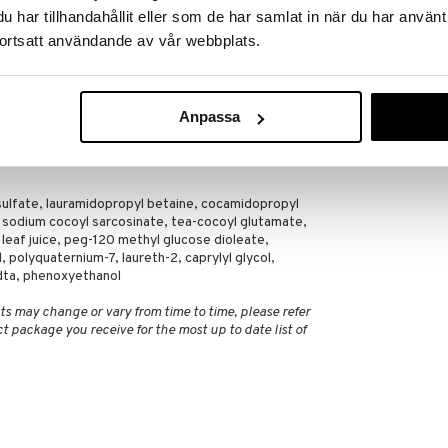
, morgon och kväll.
har tillhandahållit eller som de har samlat in när du har använt
ka ut huden.
ortsatt användande av vår webbplats.
 hud.
huden.
Anpassa
 i rätt styrka för din hudtyp.
ulfate, lauramidopropyl betaine, cocamidopropyl
, sodium cocoyl sarcosinate, tea-cocoyl glutamate,
 leaf juice, peg-120 methyl glucose dioleate,
 polyquaternium-7, laureth-2, caprylyl glycol,
dta, phenoxyethanol
ts may change or vary from time to time, please refer
ct package you receive for the most up to date list of