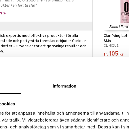
 fram till 31/8-2026, men var snabb - dina
ukter kan fort ta slut!
N »
Finns i flera
Clarifying Loti
sk expertis med effektiva produkter för alla
Skin
estade och parfymfria formulas erbjuder Clinique
CLINIQUE
 dofter – utvecklat för att ge synliga resultat och
en.
105
fr.
kr
långt lagret räcker!
tegssystem för kombinerad till fet hud.
Information
 Oily Skin är utvecklad av hudläkare. Våra ledande
iv teknik: vatten och tvål. Det krämiga och milda
 hudens naturliga fuktbarriär. Den stärker hudens
cookies
 ge huden ett mer ungdomligt utseende.
e för att anpassa innehållet och annonserna till användarna, tillh
s så att den aldrig känns stram eller torr.
vår trafik. Vi vidarebefordrar även sådana identifierare och anna
nnons- och analysföretag som vi samarbetar med. Dessa kan i sin