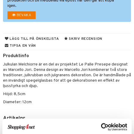
dar & Täcken
ampagneglas
& Kastruller
tilier
Grilltillbehör
produkten och bli meddelad via epost när den går att köpa
produkt
igen.
an & Örngott
cksglas
lsmaskiner
BEVAKA
elningen
nk- & Cocktailglas
drostar
& Karaffer
& insektsskydd
tik
las
fe, Te & Espresso
dskuddar
k
LÄGG TILL PÅ ÖNSKELISTA
SKRIV RECENSION
ps- & Avecglas
er & Elvispar
dknivar
rvaring
textilier
rdsredskap
TIPSA EN VÄN
glas
iga maskiner
vset
ddset
dskap
sbelysning
Produktinfo
skey- & Cognacglas
tenkokare
vslipar och Brynen
dar & Täcken
til
e
Julkulan Melchiorre är en del av projektet Le Palle Presepe designat
av Marcello Jori. Denna design av Marcello Jori kombinerar två stora
vtillbehör
an & Örngott
 & Muggar
traditioner, julkrubban och julgranens dekoration. De är handmålade på
en invändigt spegelglasbas för att ge dekorationen en effekt av
kknivar
Kryddkvarnar
ljusstyrka och djup.
l- & Grönsaksknivar
Höjd: 8,5cm
ngstillbehör
Diameter: 12cm
rbrädor
nnor
cialknivar
way / Outdoor
Artikelnr
skor
ar
ITX97-1-XX