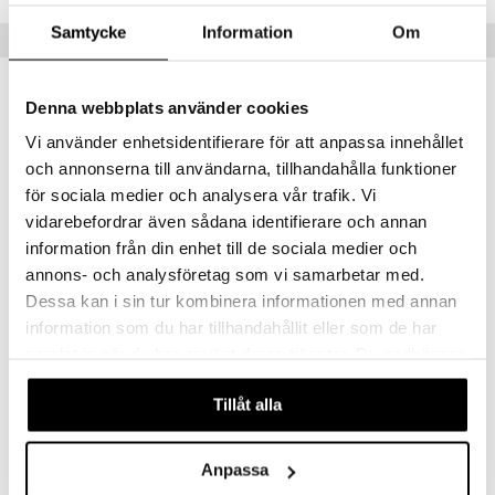
lådor
ietter
& Bakformar
Samtycke
Information
Om
Tips till dig
moskannor
pa tallrikar
gningsfat & Skålar
rmosmuggar
tallrikar
Bartillbehör
Denna webbplats använder cookies
Vi använder enhetsidentifierare för att anpassa innehållet
och annonserna till användarna, tillhandahålla funktioner
för sociala medier och analysera vår trafik. Vi
vidarebefordrar även sådana identifierare och annan
information från din enhet till de sociala medier och
annons- och analysföretag som vi samarbetar med.
Dessa kan i sin tur kombinera informationen med annan
Cubik Penguin Julkula
Snow Cube Julkula
information som du har tillhandahållit eller som de har
ALESSI
ALESSI
samlat in när du har använt deras tjänster. Du godkänner
våra cookies vid fortsatt användande av vår webbplats.
219
256
kr
kr
Tillåt alla
Anpassa