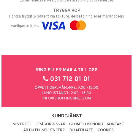
Läkemedelsverket gällande försäljning av läkemedel.
TRYGGA KÖP
Handla tryggt & säkert via faktura, delbetalning eller marknadens
vanligaste kort.
RING ELLER MAILA TILL OSS
031 712 01 01
ÖPPETTIDER: MÅN.-FRE. 9.00 - 15.00
LUNCHSTÄNGT 12.00 - 13.00
INFO@SHOPPING4NET.COM
KUNDTJÄNST
MIN PROFIL
FRÅGOR & SVAR
GLÖMT LÖSENORD
KONTAKT
ÄR DU EN INFLUENCER?
BLI AFFILIATE
COOKIES