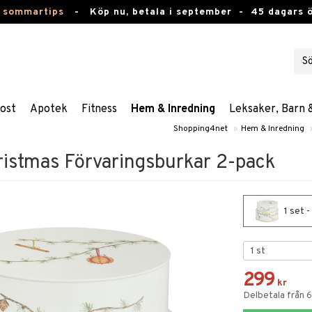
 sommartips
-
Köp nu, betala i september -
45 dagars 
ost
Apotek
Fitness
Hem & Inredning
Leksaker, Barn 
Shopping4net
»
Hem & Inredning
stmas Förvaringsburkar 2-pack
1 set 
299
kr
Delbetala från 