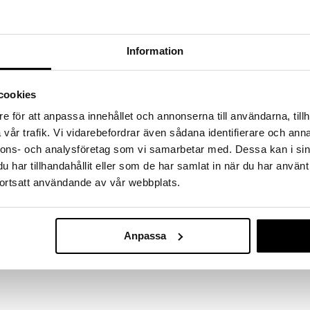
hem fynden
tt fynda under vår stora rea. Just nu är varuhuset
fantastiska reapriser på mängder av spännande
Information
!
 fram till 31/8-2026, men var snabb - dina
ukter kan fort ta slut!
cookies
N »
e för att anpassa innehållet och annonserna till användarna, tillh
vår trafik. Vi vidarebefordrar även sådana identifierare och anna
nnons- och analysföretag som vi samarbetar med. Dessa kan i sin
Figure änglar
 Kähler där fokus ligger på den klassiska
har tillhandahållit eller som de har samlat in när du har använt
r och Rikke Jacobsen står bakom årets design, och
ortsatt användande av vår webbplats.
ALESSI
julförvaringsburkar. Dessa är gjorda i vit metall som
427
xempelvis hembakta kakor eller julens
kr
tsmyckningen består av fina grenar med gran och
är hittar du även små julhängen, vilket gör den både
Anpassa
nt att ha stående hemma. Får ej diskas i diskmaskinen.