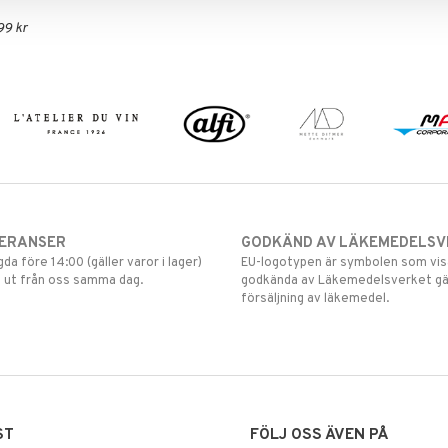
99 kr
VERANSER
GODKÄND AV LÄKEMEDELSV
gda före 14:00 (gäller varor i lager)
EU-logotypen är symbolen som visar
 ut från oss samma dag.
godkända av Läkemedelsverket gä
försäljning av läkemedel.
ST
FÖLJ OSS ÄVEN PÅ