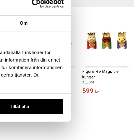
Tips till dig
Om
andahålla funktioner för
n information från din enhet
 tur kombinera informationen
nas band
Figure Presepe,
Figure Re Magi, tre
 deras tjänster. Du
julkrubba inkl figurer
kungar
ALESSI
ALESSI
1739
599
kr
kr
Tillåt alla