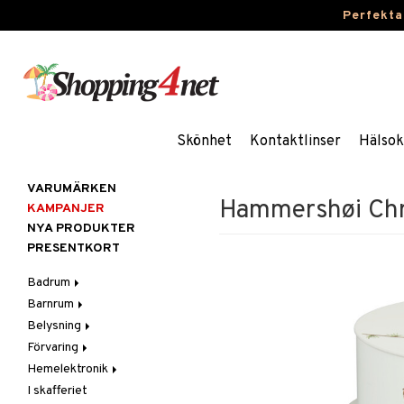
Perfekta
Skönhet
Kontaktlinser
Hälsok
VARUMÄRKEN
Hammershøi Chri
KAMPANJER
NYA PRODUKTER
PRESENTKORT
Badrum
Barnrum
Badrumsinredning
Belysning
Badrumstextilier
Barnlampor
Förvaring
Badrumstillbehör
Barnmöbler
Belysningstillbehör
Hemelektronik
Barnrumsdekoration
Lampor
Hängare & krokar
I skafferiet
Barnrumsförvaring
LED-ljus
Hyllor
Ljud
Bordslampor