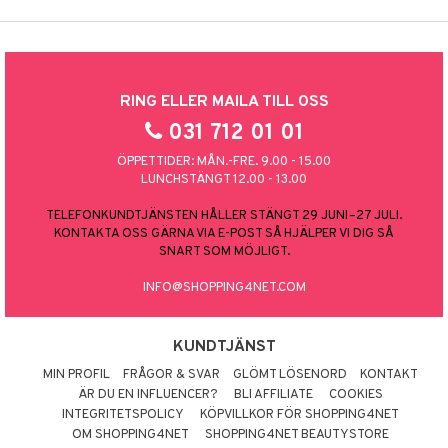
RING ELLER MAILA TILL OSS
031 712 01 01
ÖPPETTIDER: MÅN.-FRE. 9.00 - 15.00
LUNCHSTÄNGT 12.00 - 13.00
TELEFONKUNDTJÄNSTEN HÅLLER STÄNGT 29 JUNI–27 JULI.
KONTAKTA OSS GÄRNA VIA E-POST SÅ HJÄLPER VI DIG SÅ
SNART SOM MÖJLIGT.
INFO@SHOPPING4NET.COM
KUNDTJÄNST
MIN PROFIL
FRÅGOR & SVAR
GLÖMT LÖSENORD
KONTAKT
ÄR DU EN INFLUENCER?
BLI AFFILIATE
COOKIES
INTEGRITETSPOLICY
KÖPVILLKOR FÖR SHOPPING4NET
OM SHOPPING4NET
SHOPPING4NET BEAUTYSTORE