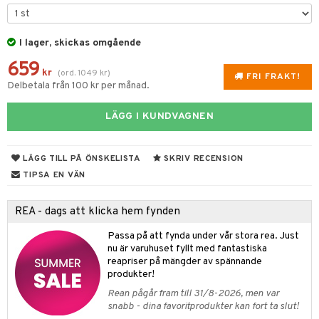
rvering
I lager, skickas omgående
behör
659
s kök
& Plädar
kr
(
ord.
1049
kr
)
FRI FRAKT!
Delbetala från 100 kr per månad.
s
k
dskuddar
textilier
LÄGG I KUNDVAGNEN
g & Städning
äder
lkar & Matare
änst
ddset
ör
& Plädar
liv
 & svar
LÄGG TILL PÅ ÖNSKELISTA
SKRIV RECENSION
dar & Täcken
ampagneglas
& Kastruller
tilier
Grilltillbehör
TIPSA EN VÄN
produkt
an & Örngott
cksglas
lsmaskiner
elningen
REA - dags att klicka hem fynden
nk- & Cocktailglas
drostar
& Karaffer
& insektsskydd
tik
Passa på att fynda under vår stora rea. Just
las
fe, Te & Espresso
dskuddar
k
nu är varuhuset fyllt med fantastiska
reapriser på mängder av spännande
ps- & Avecglas
er & Elvispar
dknivar
rvaring
textilier
rdsredskap
produkter!
glas
Rean pågår fram till 31/8-2026, men var
iga maskiner
vset
ddset
dskap
sbelysning
snabb - dina favoritprodukter kan fort ta slut!
skey- & Cognacglas