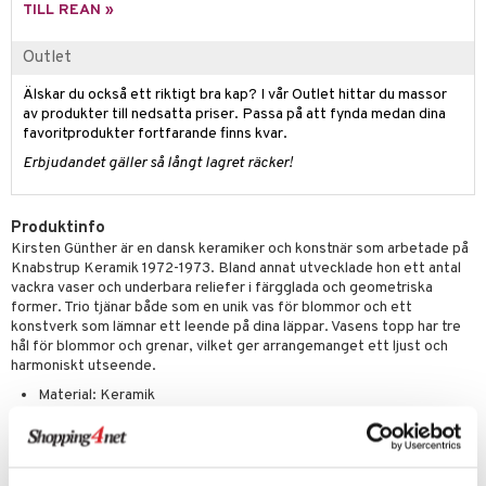
tenkokare
vslipar och Brynen
dar & Täcken
til
e
TILL REAN »
vtillbehör
an & Örngott
 & Muggar
Outlet
kknivar
Kryddkvarnar
Älskar du också ett riktigt bra kap? I vår Outlet hittar du massor
l- & Grönsaksknivar
av produkter till nedsatta priser. Passa på att fynda medan dina
ngstillbehör
favoritprodukter fortfarande finns kvar.
rbrädor
nnor
Erbjudandet gäller så långt lagret räcker!
cialknivar
way / Outdoor
Produktinfo
skor
ar
Kirsten Günther är en dansk keramiker och konstnär som arbetade på
lådor
Knabstrup Keramik 1972-1973. Bland annat utvecklade hon ett antal
ietter
& Bakformar
vackra vaser och underbara reliefer i färgglada och geometriska
moskannor
pa tallrikar
former. Trio tjänar både som en unik vas för blommor och ett
gningsfat & Skålar
konstverk som lämnar ett leende på dina läppar. Vasens topp har tre
rmosmuggar
tallrikar
Bartillbehör
hål för blommor och grenar, vilket ger arrangemanget ett ljust och
harmoniskt utseende.
Material: Keramik
Storlek: 27 cm
Knabstrup Keramik fokuserar på kvalitet och deras keramik kan
bevaras i många år, om några enkla och få råd följs: