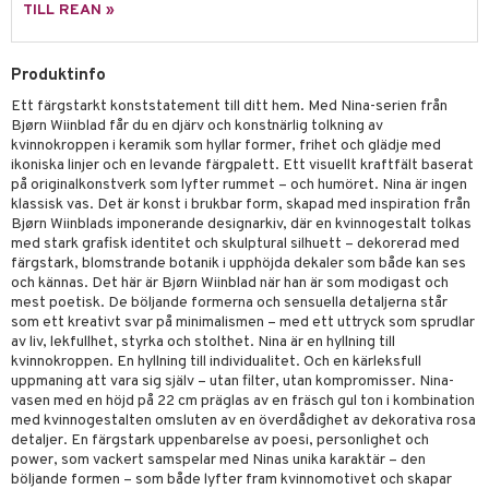
tenkokare
vslipar och Brynen
dar & Täcken
til
e
TILL REAN »
vtillbehör
an & Örngott
 & Muggar
Produktinfo
kknivar
Kryddkvarnar
Ett färgstarkt konststatement till ditt hem. Med Nina-serien från
l- & Grönsaksknivar
ngstillbehör
Bjørn Wiinblad får du en djärv och konstnärlig tolkning av
kvinnokroppen i keramik som hyllar former, frihet och glädje med
rbrädor
nnor
ikoniska linjer och en levande färgpalett. Ett visuellt kraftfält baserat
på originalkonstverk som lyfter rummet – och humöret. Nina är ingen
cialknivar
way / Outdoor
klassisk vas. Det är konst i brukbar form, skapad med inspiration från
Bjørn Wiinblads imponerande designarkiv, där en kvinnogestalt tolkas
skor
ar
med stark grafisk identitet och skulptural silhuett – dekorerad med
färgstark, blomstrande botanik i upphöjda dekaler som både kan ses
lådor
ietter
& Bakformar
och kännas. Det här är Bjørn Wiinblad när han är som modigast och
mest poetisk. De böljande formerna och sensuella detaljerna står
moskannor
pa tallrikar
gningsfat & Skålar
som ett kreativt svar på minimalismen – med ett uttryck som sprudlar
av liv, lekfullhet, styrka och stolthet. Nina är en hyllning till
rmosmuggar
tallrikar
Bartillbehör
kvinnokroppen. En hyllning till individualitet. Och en kärleksfull
uppmaning att vara sig själv – utan filter, utan kompromisser. Nina-
vasen med en höjd på 22 cm präglas av en fräsch gul ton i kombination
med kvinnogestalten omsluten av en överdådighet av dekorativa rosa
detaljer. En färgstark uppenbarelse av poesi, personlighet och
power, som vackert samspelar med Ninas unika karaktär – den
böljande formen – som både lyfter fram kvinnomotivet och skapar