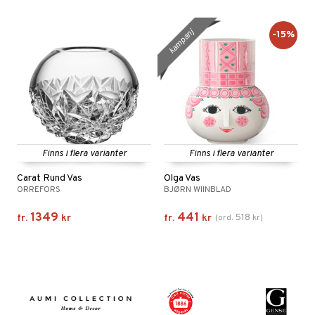
kampanj
-15%
Finns i flera varianter
Finns i flera varianter
Carat Rund Vas
Olga Vas
ORREFORS
BJØRN WIINBLAD
1349
441
518
fr.
kr
fr.
kr
(
ord.
kr
)