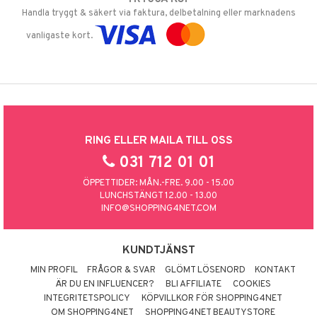
Handla tryggt & säkert via faktura, delbetalning eller marknadens
vanligaste kort.
RING ELLER MAILA TILL OSS
031 712 01 01
ÖPPETTIDER: MÅN.-FRE. 9.00 - 15.00
LUNCHSTÄNGT 12.00 - 13.00
INFO@SHOPPING4NET.COM
KUNDTJÄNST
MIN PROFIL
FRÅGOR & SVAR
GLÖMT LÖSENORD
KONTAKT
ÄR DU EN INFLUENCER?
BLI AFFILIATE
COOKIES
INTEGRITETSPOLICY
KÖPVILLKOR FÖR SHOPPING4NET
OM SHOPPING4NET
SHOPPING4NET BEAUTYSTORE