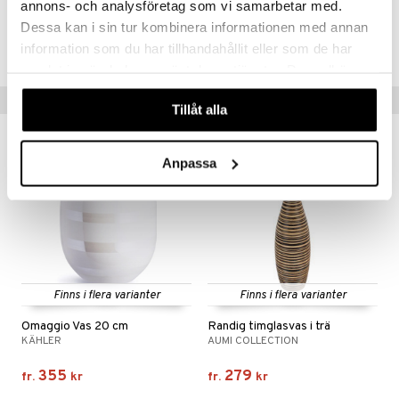
IUD70-1-XX
annons- och analysföretag som vi samarbetar med.
Dessa kan i sin tur kombinera informationen med annan
Lägsta pris senaste 30 dagarna: 539 kr
information som du har tillhandahållit eller som de har
samlat in när du har använt deras tjänster. Du godkänner
våra cookies vid fortsatt användande av vår webbplats.
Populära produkter
Tillåt alla
Anpassa
Finns i flera varianter
Finns i flera varianter
Omaggio Vas 20 cm
Randig timglasvas i trä
KÄHLER
AUMI COLLECTION
355
279
fr.
kr
fr.
kr