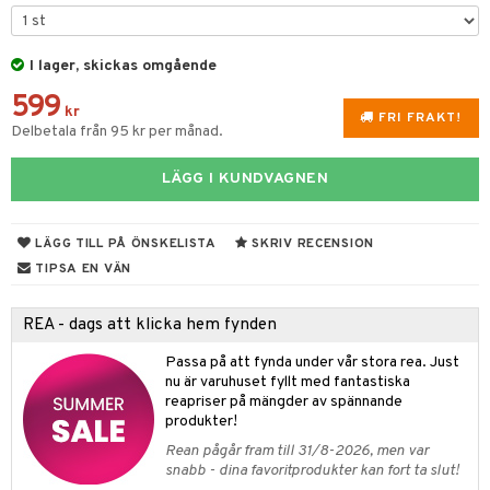
rvering
I lager, skickas omgående
behör
599
s kök
& Plädar
kr
FRI FRAKT!
Delbetala från 95 kr per månad.
s
k
dskuddar
textilier
LÄGG I KUNDVAGNEN
g & Städning
äder
lkar & Matare
änst
ddset
ör
& Plädar
liv
 & svar
LÄGG TILL PÅ ÖNSKELISTA
SKRIV RECENSION
dar & Täcken
ampagneglas
& Kastruller
tilier
Grilltillbehör
TIPSA EN VÄN
produkt
an & Örngott
cksglas
lsmaskiner
elningen
REA - dags att klicka hem fynden
nk- & Cocktailglas
drostar
& Karaffer
& insektsskydd
tik
Passa på att fynda under vår stora rea. Just
las
fe, Te & Espresso
dskuddar
k
nu är varuhuset fyllt med fantastiska
reapriser på mängder av spännande
ps- & Avecglas
er & Elvispar
dknivar
rvaring
textilier
rdsredskap
produkter!
glas
Rean pågår fram till 31/8-2026, men var
iga maskiner
vset
ddset
dskap
sbelysning
snabb - dina favoritprodukter kan fort ta slut!
skey- & Cognacglas