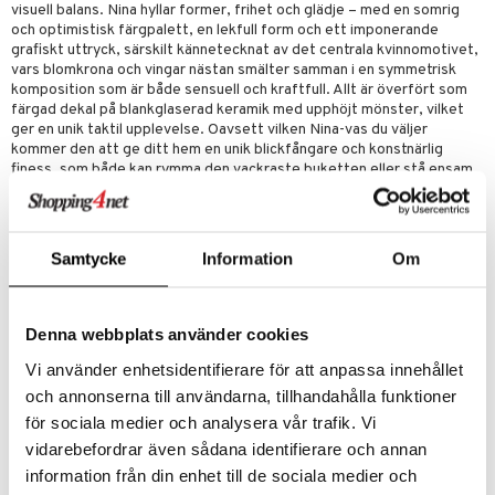
visuell balans. Nina hyllar former, frihet och glädje – med en somrig
och optimistisk färgpalett, en lekfull form och ett imponerande
grafiskt uttryck, särskilt kännetecknat av det centrala kvinnomotivet,
vars blomkrona och vingar nästan smälter samman i en symmetrisk
komposition som är både sensuell och kraftfull. Allt är överfört som
färgad dekal på blankglaserad keramik med upphöjt mönster, vilket
ger en unik taktil upplevelse. Oavsett vilken Nina-vas du väljer
kommer den att ge ditt hem en unik blickfångare och konstnärlig
finess, som både kan rymma den vackraste buketten eller stå ensam
– helt naken. Och utstråla den djupaste kärlek till allt det som gör oss
till dem vi är. Bjørn Wiinblad var en livsglad konstnär med en stor och
färgstark personlighet, som inte var rädd för att tänka stort, vara
annorlunda – och hylla skönheten i det som sticker ut. Den själen lever
Samtycke
Information
Om
fullt ut vidare i Nina, som med sin drömska utstrålning och färgstarka
styrka bjuder in oss att göra plats för glädje – och att vara oss själva.
Storlek:
Denna webbplats använder cookies
Höjd 22 cm
Vi använder enhetsidentifierare för att anpassa innehållet
Bredd 14 cm
och annonserna till användarna, tillhandahålla funktioner
Djup 7,5 cm
för sociala medier och analysera vår trafik. Vi
vidarebefordrar även sådana identifierare och annan
Artikelnr
information från din enhet till de sociala medier och