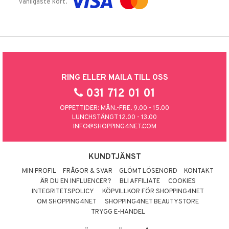
vanligaste kort.
RING ELLER MAILA TILL OSS
031 712 01 01
ÖPPETTIDER: MÅN.-FRE. 9.00 - 15.00
LUNCHSTÄNGT 12.00 - 13.00
INFO@SHOPPING4NET.COM
KUNDTJÄNST
MIN PROFIL
FRÅGOR & SVAR
GLÖMT LÖSENORD
KONTAKT
ÄR DU EN INFLUENCER?
BLI AFFILIATE
COOKIES
INTEGRITETSPOLICY
KÖPVILLKOR FÖR SHOPPING4NET
OM SHOPPING4NET
SHOPPING4NET BEAUTYSTORE
TRYGG E-HANDEL