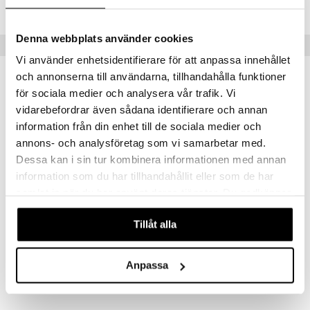
Lägsta pris senaste 30 dagarna: 18560 kr
Denna webbplats använder cookies
Populära produkter
Vi använder enhetsidentifierare för att anpassa innehållet
och annonserna till användarna, tillhandahålla funktioner
för sociala medier och analysera vår trafik. Vi
vidarebefordrar även sådana identifierare och annan
information från din enhet till de sociala medier och
annons- och analysföretag som vi samarbetar med.
Dessa kan i sin tur kombinera informationen med annan
information som du har tillhandahållit eller som de har
samlat in när du har använt deras tjänster. Du godkänner
våra cookies vid fortsatt användande av vår webbplats.
Owl
Battle Tank
Tillåt alla
AUMI ART
AUMI ART
499
1849
kr
kr
Anpassa