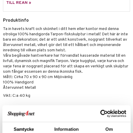
tenkokare
vslipar och Brynen
dar & Täcken
til
e
TILL REAN »
vtillbehör
an & Örngott
 & Muggar
Produktinfo
kknivar
Kryddkvarnar
Ta in havets kraft och skönhet i ditt hem eller kontor med denna
l- & Grönsaksknivar
ngstillbehör
otroliga 100% handgjorda Tarpon-fiskskulptur i metall! Det här är inte
bara en dekoration; det är ett unikt konstverk, noggrant tillverkat av
rbrädor
nnor
återvunnet metall, vilket gör det till ett hållbart och imponerande
inredning till vilken plats som helst.
cialknivar
way / Outdoor
Våra begåvade hantverkare har förvandlat kasserade material till en
livfull, dynamisk och magnifik Tarpon. Varje kugghjul, varje kurva och
skor
ar
varje fena är noggrant placerad för att skapa en verkligt unik skulptur
som fångar essensen av denna ikoniska fisk.
lådor
ietter
& Bakformar
Mått: Cirka 70 x 90 x 90 cm Miljövänlig
100% Handgjord
moskannor
pa tallrikar
gningsfat & Skålar
Återvunnet Metall
rmosmuggar
tallrikar
Bartillbehör
Vikt: C:a 40 kg
Artikelnr
IHB03-1-X1
Samtycke
Information
Om