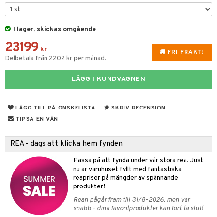
rvering
I lager, skickas omgående
behör
23199
s kök
& Plädar
kr
FRI FRAKT!
Delbetala från 2202 kr per månad.
s
k
dskuddar
textilier
LÄGG I KUNDVAGNEN
g & Städning
äder
lkar & Matare
änst
ddset
ör
& Plädar
liv
 & svar
LÄGG TILL PÅ ÖNSKELISTA
SKRIV RECENSION
dar & Täcken
ampagneglas
& Kastruller
tilier
Grilltillbehör
TIPSA EN VÄN
produkt
an & Örngott
cksglas
lsmaskiner
elningen
REA - dags att klicka hem fynden
nk- & Cocktailglas
drostar
& Karaffer
& insektsskydd
tik
Passa på att fynda under vår stora rea. Just
las
fe, Te & Espresso
dskuddar
k
nu är varuhuset fyllt med fantastiska
reapriser på mängder av spännande
ps- & Avecglas
er & Elvispar
dknivar
rvaring
textilier
rdsredskap
produkter!
glas
Rean pågår fram till 31/8-2026, men var
iga maskiner
vset
ddset
dskap
sbelysning
snabb - dina favoritprodukter kan fort ta slut!
skey- & Cognacglas