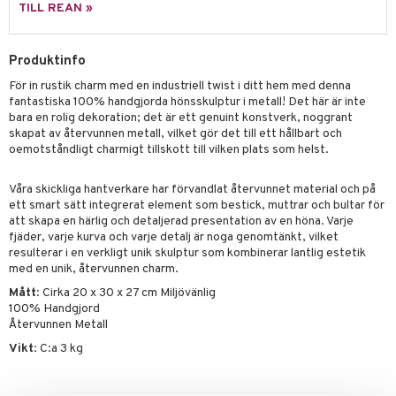
tenkokare
vslipar och Brynen
dar & Täcken
til
e
TILL REAN »
vtillbehör
an & Örngott
 & Muggar
Produktinfo
kknivar
Kryddkvarnar
För in rustik charm med en industriell twist i ditt hem med denna
l- & Grönsaksknivar
ngstillbehör
fantastiska 100% handgjorda hönsskulptur i metall! Det här är inte
bara en rolig dekoration; det är ett genuint konstverk, noggrant
rbrädor
nnor
skapat av återvunnen metall, vilket gör det till ett hållbart och
oemotståndligt charmigt tillskott till vilken plats som helst.
cialknivar
way / Outdoor
skor
ar
Våra skickliga hantverkare har förvandlat återvunnet material och på
ett smart sätt integrerat element som bestick, muttrar och bultar för
lådor
ietter
& Bakformar
att skapa en härlig och detaljerad presentation av en höna. Varje
fjäder, varje kurva och varje detalj är noga genomtänkt, vilket
moskannor
pa tallrikar
gningsfat & Skålar
resulterar i en verkligt unik skulptur som kombinerar lantlig estetik
med en unik, återvunnen charm.
rmosmuggar
tallrikar
Bartillbehör
Mått
: Cirka 20 x 30 x 27 cm Miljövänlig
100% Handgjord
Återvunnen Metall
Vikt
: C:a 3 kg