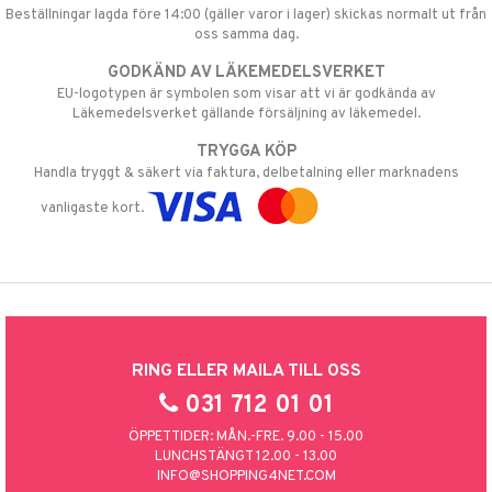
Beställningar lagda före 14:00 (gäller varor i lager) skickas normalt ut från
oss samma dag.
GODKÄND AV LÄKEMEDELSVERKET
EU-logotypen är symbolen som visar att vi är godkända av
Läkemedelsverket gällande försäljning av läkemedel.
TRYGGA KÖP
Handla tryggt & säkert via faktura, delbetalning eller marknadens
vanligaste kort.
RING ELLER MAILA TILL OSS
031 712 01 01
ÖPPETTIDER: MÅN.-FRE. 9.00 - 15.00
LUNCHSTÄNGT 12.00 - 13.00
INFO@SHOPPING4NET.COM