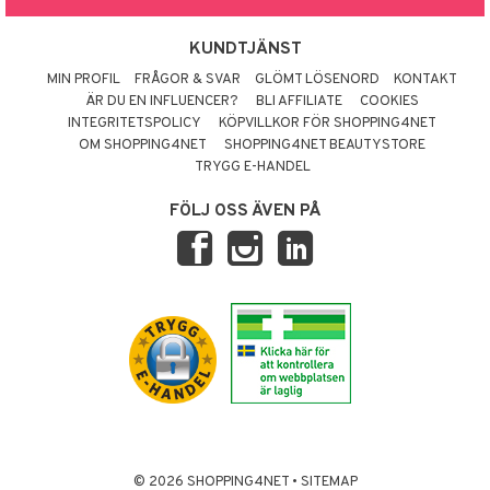
KUNDTJÄNST
MIN PROFIL
FRÅGOR & SVAR
GLÖMT LÖSENORD
KONTAKT
ÄR DU EN INFLUENCER?
BLI AFFILIATE
COOKIES
INTEGRITETSPOLICY
KÖPVILLKOR FÖR SHOPPING4NET
OM SHOPPING4NET
SHOPPING4NET BEAUTYSTORE
TRYGG E-HANDEL
FÖLJ OSS ÄVEN PÅ
© 2026 SHOPPING4NET
•
SITEMAP