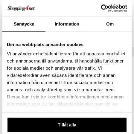
Artikelnr
IHB08-1-X1
Samtycke
Information
Om
Lägsta pris senaste 30 dagarna: 4400 kr
Denna webbplats använder cookies
Populära produkter
Vi använder enhetsidentifierare för att anpassa innehållet
och annonserna till användarna, tillhandahålla funktioner
för sociala medier och analysera vår trafik. Vi
vidarebefordrar även sådana identifierare och annan
information från din enhet till de sociala medier och
annons- och analysföretag som vi samarbetar med.
Dessa kan i sin tur kombinera informationen med annan
information som du har tillhandahållit eller som de har
samlat in när du har använt deras tjänster. Du godkänner
våra cookies vid fortsatt användande av vår webbplats.
Tillåt alla
Owl
Battle Tank
AUMI ART
AUMI ART