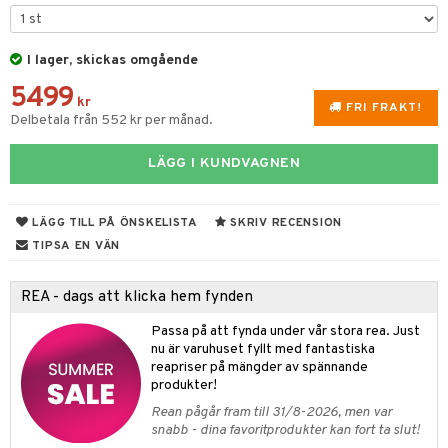
rvering
I lager, skickas omgående
behör
5499
s kök
& Plädar
kr
FRI FRAKT!
Delbetala från 552 kr per månad.
s
k
dskuddar
textilier
LÄGG I KUNDVAGNEN
g & Städning
äder
lkar & Matare
änst
ddset
ör
& Plädar
liv
 & svar
LÄGG TILL PÅ ÖNSKELISTA
SKRIV RECENSION
dar & Täcken
ampagneglas
& Kastruller
tilier
Grilltillbehör
TIPSA EN VÄN
produkt
an & Örngott
cksglas
lsmaskiner
elningen
REA - dags att klicka hem fynden
nk- & Cocktailglas
drostar
& Karaffer
& insektsskydd
tik
Passa på att fynda under vår stora rea. Just
las
fe, Te & Espresso
dskuddar
k
nu är varuhuset fyllt med fantastiska
reapriser på mängder av spännande
ps- & Avecglas
er & Elvispar
dknivar
rvaring
textilier
rdsredskap
produkter!
glas
Rean pågår fram till 31/8-2026, men var
iga maskiner
vset
ddset
dskap
sbelysning
snabb - dina favoritprodukter kan fort ta slut!
skey- & Cognacglas