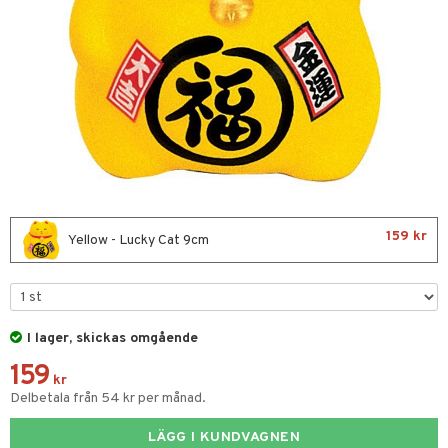
förvaring & Korgar
sbelysning
tion
kor
ker
urer & Skulpturer
ckor
kor
al Art
gdekorationer
159 kr
Yellow - Lucky Cat 9cm
er
s & Doftspridare
ng & Hyllor
I lager, skickas omgående
159
gare & Krokar
ration
kr
Delbetala från 54 kr per månad.
lor
tor & Ljusstakar
LÄGG I KUNDVAGNEN
förvaring & Korgar
bler