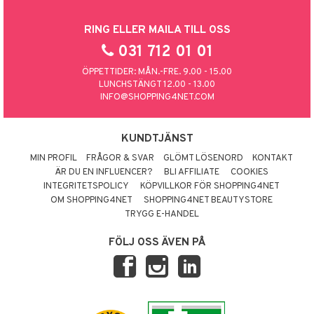
RING ELLER MAILA TILL OSS
031 712 01 01
ÖPPETTIDER: MÅN.-FRE. 9.00 - 15.00
LUNCHSTÄNGT 12.00 - 13.00
INFO@SHOPPING4NET.COM
KUNDTJÄNST
MIN PROFIL
FRÅGOR & SVAR
GLÖMT LÖSENORD
KONTAKT
ÄR DU EN INFLUENCER?
BLI AFFILIATE
COOKIES
INTEGRITETSPOLICY
KÖPVILLKOR FÖR SHOPPING4NET
OM SHOPPING4NET
SHOPPING4NET BEAUTYSTORE
TRYGG E-HANDEL
FÖLJ OSS ÄVEN PÅ