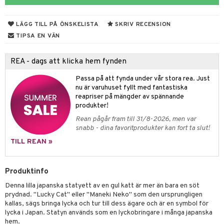
rvering
LÄGG TILL PÅ ÖNSKELISTA
SKRIV RECENSION
behör
TIPSA EN VÄN
s kök
& Plädar
REA - dags att klicka hem fynden
s
k
dskuddar
textilier
Passa på att fynda under vår stora rea. Just
g & Städning
äder
lkar & Matare
nu är varuhuset fyllt med fantastiska
änst
reapriser på mängder av spännande
ddset
ör
& Plädar
liv
produkter!
 & svar
Rean pågår fram till 31/8-2026, men var
dar & Täcken
ampagneglas
& Kastruller
tilier
Grilltillbehör
snabb - dina favoritprodukter kan fort ta slut!
produkt
an & Örngott
cksglas
lsmaskiner
TILL REAN »
elningen
nk- & Cocktailglas
drostar
& Karaffer
& insektsskydd
tik
Produktinfo
las
fe, Te & Espresso
dskuddar
k
Denna lilla japanska statyett av en gul katt är mer än bara en söt
ps- & Avecglas
er & Elvispar
dknivar
rvaring
textilier
rdsredskap
prydnad. "Lucky Cat" eller "Maneki Neko" som den ursprungligen
kallas, sägs bringa lycka och tur till dess ägare och är en symbol för
glas
iga maskiner
vset
ddset
dskap
sbelysning
lycka i Japan. Statyn används som en lyckobringare i många japanska
hem.
skey- & Cognacglas