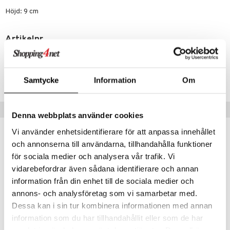
tenkokare
vslipar och Brynen
dar & Täcken
til
e
Höjd: 9 cm
vtillbehör
an & Örngott
 & Muggar
kknivar
Kryddkvarnar
Artikelnr
l- & Grönsaksknivar
ITJ41-1-8O
ngstillbehör
rbrädor
nnor
Lägsta pris senaste 30 dagarna: 159 kr
Samtycke
Information
Om
cialknivar
way / Outdoor
Tips till dig
skor
ar
Denna webbplats använder cookies
lådor
ietter
& Bakformar
Vi använder enhetsidentifierare för att anpassa innehållet
och annonserna till användarna, tillhandahålla funktioner
moskannor
pa tallrikar
gningsfat & Skålar
för sociala medier och analysera vår trafik. Vi
rmosmuggar
tallrikar
Bartillbehör
vidarebefordrar även sådana identifierare och annan
information från din enhet till de sociala medier och
annons- och analysföretag som vi samarbetar med.
Dessa kan i sin tur kombinera informationen med annan
information som du har tillhandahållit eller som de har
Finns i flera varianter
samlat in när du har använt deras tjänster. Du godkänner