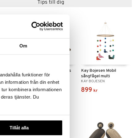
Tips till dig
Om
 varianter
Apa Teak
Kay Bojesen Lovebirds
Kay Bojesen Mobil
andahålla funktioner för
sångfågel multi
KAY BOJESEN
KAY BOJESEN
n information från din enhet
935
899
 tur kombinera informationen
kr
kr
 deras tjänster. Du
Tillåt alla