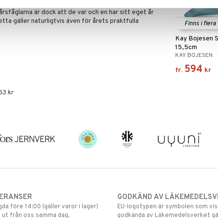
recision och skicklighet, precis som alla Kay
årsfåglarna är dock att de var och en har sitt eget år
tta gäller naturligtvis även för årets praktfulla
Finns i flera
Kay Bojesen 
15,5cm
KAY BOJESEN
594
fr.
kr
53 kr
VERANSER
GODKÄND AV LÄKEMEDELSV
gda före 14:00 (gäller varor i lager)
EU-logotypen är symbolen som visar
 ut från oss samma dag.
godkända av Läkemedelsverket gä