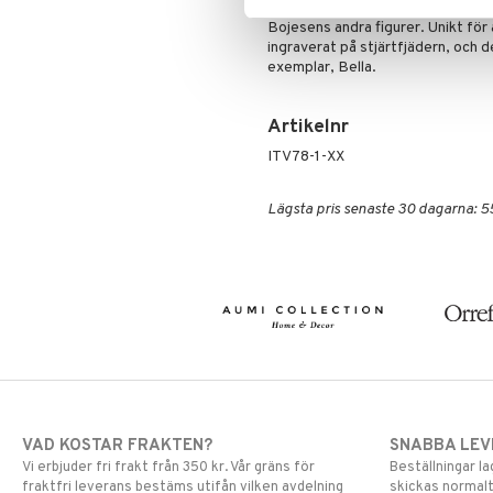
färdigställd och målad med stor p
Bojesens andra figurer. Unikt för 
ingraverat på stjärtfjädern, och de
exemplar, Bella.
Artikelnr
ITV78-1-XX
Lägsta pris senaste 30 dagarna: 5
VAD KOSTAR FRAKTEN?
SNABBA LE
Vi erbjuder fri frakt från 350 kr. Vår gräns för
Beställningar la
fraktfri leverans bestäms utifån vilken avdelning
skickas normalt