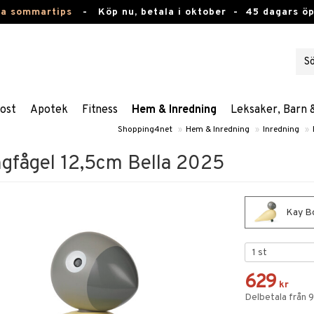
ta sommartips
-
Köp nu, betala i oktober -
45 dagars ö
ost
Apotek
Fitness
Hem & Inredning
Leksaker, Barn 
Shopping4net
»
Hem & Inredning
»
Inredning
»
gfågel 12,5cm Bella 2025
Kay Bo
629
kr
Delbetala från 