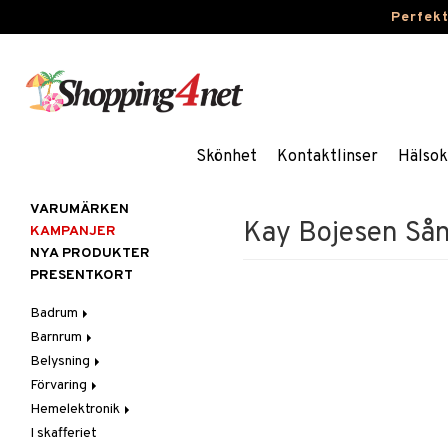
Perfek
Skönhet
Kontaktlinser
Hälsok
VARUMÄRKEN
Kay Bojesen Sån
KAMPANJER
NYA PRODUKTER
PRESENTKORT
Badrum
Barnrum
Badrumsinredning
Belysning
Badrumstextilier
Barnlampor
Förvaring
Badrumstillbehör
Barnmöbler
Belysningstillbehör
Hemelektronik
Barnrumsdekoration
Lampor
Hängare & krokar
I skafferiet
Barnrumsförvaring
LED-ljus
Hyllor
Ljud
Bordslampor