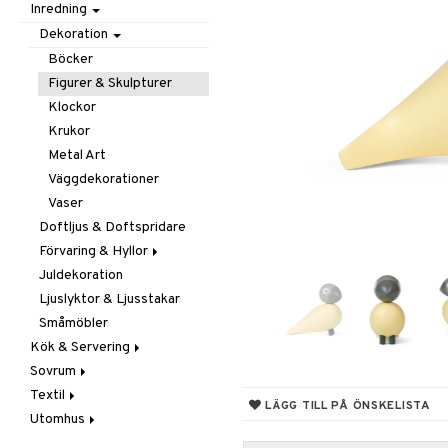
Inredning
Barnrumstextilier
Ljuslyktor & Ljusstakar
Småförvaring
Taklampor
Utomhusbelysning
Småförvaring & Korgar
Dekoration
Väskor
Böcker
Figurer & Skulpturer
Klockor
Krukor
Metal Art
Väggdekorationer
Vaser
Doftljus & Doftspridare
Förvaring & Hyllor
Juldekoration
Hängare & Krokar
Ljuslyktor & Ljusstakar
Hyllor
Småmöbler
Småförvaring & Korgar
Kök & Servering
Sovrum
Baktillbehör
Textil
Barnens kök
Filtar & Plädar
LÄGG TILL PÅ ÖNSKELISTA
Utomhus
Bestick
Prydnadskuddar
Badrumstextilier
Diskning & Städning
Sängkläder
Dukar
Fågelholkar & Matare