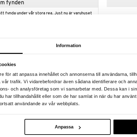
hem fynden
tt fynda under vår stora rea. Just nu är varuhuset
fantastiska reapriser på mängder av spännande
!
 fram till 31/8-2026, men var snabb - dina
ukter kan fort ta slut!
Information
N »
Finns i flera
cookies
Kay Bojesen 
a! Kay Bojesen har designat, och du har valt
e för att anpassa innehållet och annonserna till användarna, tillh
 mörkgrå näbb i vacker harmoni med det
KAY BOJESEN
vår trafik. Vi vidarebefordrar även sådana identifierare och anna
i en varm ljusgrå, den diskreta krämgula
699
nnons- och analysföretag som vi samarbetar med. Dessa kan i sin
i en djup mörkgrön, utstrålar Bella ett mycket
fr.
kr
otta-liknande elegans som samtidigt framhäver en
har tillhandahållit eller som de har samlat in när du har använt
ns – en ikon i dansk design som passar perfekt var
ortsatt användande av vår webbplats.
eras i en begränsad upplaga och är graverad med
 cm i höjd och är något mindre än den klassiska
o att flyga upp på hyllan och bli en del av samlingen.
sen-sångfåglarna är den tillverkad av FSC-
Anpassa
rar att träden som används i produktionen är
arsfullt. Naturligtvis är Årets Fågel 2025