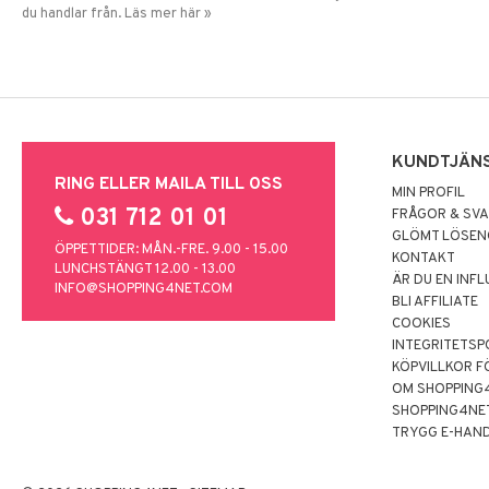
du handlar från. Läs mer här »
KUNDTJÄN
RING ELLER MAILA TILL OSS
MIN PROFIL
031 712 01 01
FRÅGOR & SV
GLÖMT LÖSE
ÖPPETTIDER: MÅN.-FRE. 9.00 - 15.00
KONTAKT
LUNCHSTÄNGT 12.00 - 13.00
ÄR DU EN INF
INFO@SHOPPING4NET.COM
BLI AFFILIATE
COOKIES
INTEGRITETSP
KÖPVILLKOR F
OM SHOPPING
SHOPPING4NE
TRYGG E-HAN