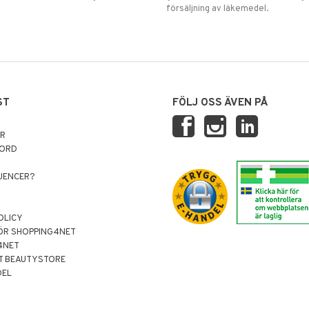
försäljning av läkemedel.
ST
FÖLJ OSS ÄVEN PÅ
AR
NORD
LUENCER?
OLICY
ÖR SHOPPING4NET
4NET
T BEAUTYSTORE
DEL