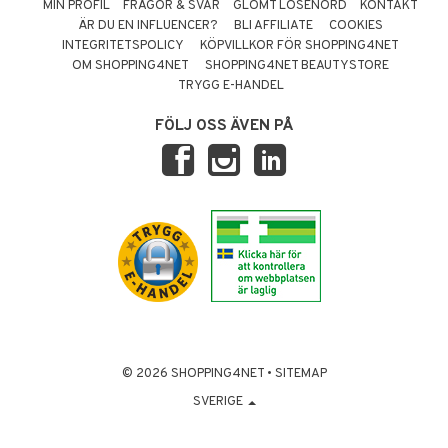
MIN PROFIL
FRÅGOR & SVAR
GLÖMT LÖSENORD
KONTAKT
ÄR DU EN INFLUENCER?
BLI AFFILIATE
COOKIES
INTEGRITETSPOLICY
KÖPVILLKOR FÖR SHOPPING4NET
OM SHOPPING4NET
SHOPPING4NET BEAUTYSTORE
TRYGG E-HANDEL
FÖLJ OSS ÄVEN PÅ
© 2026 SHOPPING4NET
•
SITEMAP
SVERIGE