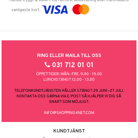
Handla tryggt & säkert via faktura, delbetalning eller marknadens
vanligaste kort.
RING ELLER MAILA TILL OSS
031 712 01 01
ÖPPETTIDER: MÅN.-FRE. 9.00 - 15.00
LUNCHSTÄNGT 12.00 - 13.00
TELEFONKUNDTJÄNSTEN HÅLLER STÄNGT 29 JUNI–27 JULI.
KONTAKTA OSS GÄRNA VIA E-POST SÅ HJÄLPER VI DIG SÅ
SNART SOM MÖJLIGT.
INFO@SHOPPING4NET.COM
KUNDTJÄNST