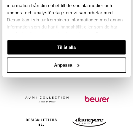
information från din enhet till de sociala medier och
annons- och analysföretag som vi samarbetar med.
Dessa kan i sin tur kombinera informationen med annan
information som du har tillhandahållit eller som de har
samlat in när du har använt deras tjänster. Du godkänner
Finns i flera varianter
våra cookies vid fortsatt användande av vår webbplats.
Eva Solo AquaStar Vattenkanna
Eva Solo Globe vattenkanna 9L
Tillåt alla
EVA SOLO
EVA SOLO
355
492
fr.
kr
kr
Anpassa