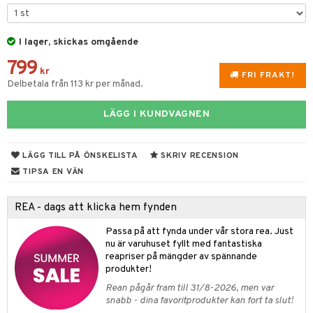
til
e
vtillbehör
an & Örngott
 & Muggar
änst
I lager, skickas omgående
kknivar
Kryddkvarnar
 & svar
799
l- & Grönsaksknivar
kr
ngstillbehör
FRI FRAKT!
Delbetala från 113 kr per månad.
produkt
rbrädor
nnor
elningen
LÄGG I KUNDVAGNEN
cialknivar
way / Outdoor
tik
skor
ar
LÄGG TILL PÅ ÖNSKELISTA
SKRIV RECENSION
lådor
ietter
& Bakformar
TIPSA EN VÄN
moskannor
pa tallrikar
gningsfat & Skålar
REA - dags att klicka hem fynden
rmosmuggar
tallrikar
Bartillbehör
Passa på att fynda under vår stora rea. Just
nu är varuhuset fyllt med fantastiska
reapriser på mängder av spännande
produkter!
Rean pågår fram till 31/8-2026, men var
snabb - dina favoritprodukter kan fort ta slut!