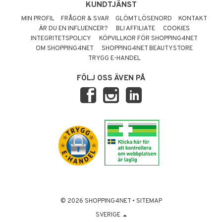
KUNDTJÄNST
MIN PROFIL
FRÅGOR & SVAR
GLÖMT LÖSENORD
KONTAKT
ÄR DU EN INFLUENCER?
BLI AFFILIATE
COOKIES
INTEGRITETSPOLICY
KÖPVILLKOR FÖR SHOPPING4NET
OM SHOPPING4NET
SHOPPING4NET BEAUTYSTORE
TRYGG E-HANDEL
FÖLJ OSS ÄVEN PÅ
© 2026 SHOPPING4NET
•
SITEMAP
SVERIGE