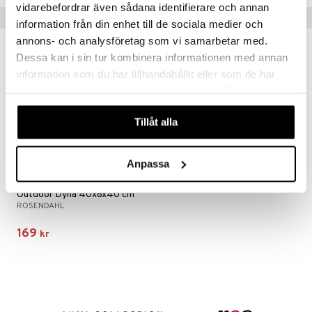
vidarebefordrar även sådana identifierare och annan
Tips till dig
information från din enhet till de sociala medier och
annons- och analysföretag som vi samarbetar med.
Dessa kan i sin tur kombinera informationen med annan
information som du har tillhandahållit eller som de har
samlat in när du har använt deras tjänster. Du godkänner
våra cookies vid fortsatt användande av vår webbplats.
Tillåt alla
Anpassa
Outdoor Dyna 40x8x40 cm
ROSENDAHL
169
kr