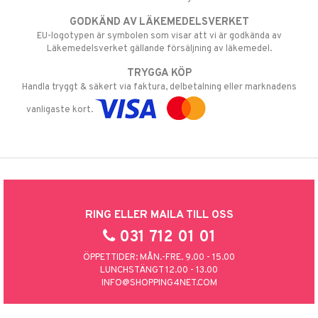
GODKÄND AV LÄKEMEDELSVERKET
EU-logotypen är symbolen som visar att vi är godkända av
Läkemedelsverket gällande försäljning av läkemedel.
TRYGGA KÖP
Handla tryggt & säkert via faktura, delbetalning eller marknadens
vanligaste kort.
RING ELLER MAILA TILL OSS
031 712 01 01
ÖPPETTIDER: MÅN.-FRE. 9.00 - 15.00
LUNCHSTÄNGT 12.00 - 13.00
INFO@SHOPPING4NET.COM