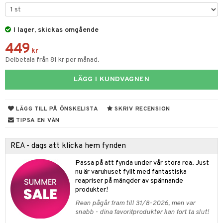
til
e
vtillbehör
an & Örngott
 & Muggar
änst
I lager, skickas omgående
kknivar
Kryddkvarnar
 & svar
449
l- & Grönsaksknivar
kr
ngstillbehör
Delbetala från 81 kr per månad.
produkt
rbrädor
nnor
elningen
LÄGG I KUNDVAGNEN
cialknivar
way / Outdoor
tik
skor
ar
LÄGG TILL PÅ ÖNSKELISTA
SKRIV RECENSION
TIPSA EN VÄN
lådor
ietter
& Bakformar
moskannor
pa tallrikar
gningsfat & Skålar
REA - dags att klicka hem fynden
rmosmuggar
tallrikar
Bartillbehör
Passa på att fynda under vår stora rea. Just
nu är varuhuset fyllt med fantastiska
reapriser på mängder av spännande
produkter!
Rean pågår fram till 31/8-2026, men var
snabb - dina favoritprodukter kan fort ta slut!