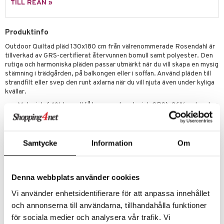
TILL REAN »
Produktinfo
Outdoor Quiltad pläd 130x180 cm från välrenommerade Rosendahl är
tillverkad av GRS-certifierat återvunnen bomull samt polyester. Den
rutiga och harmoniska pläden passar utmärkt när du vill skapa en mysig
stämning i trädgården, på balkongen eller i soffan. Använd pläden till
strandfilt eller svep den runt axlarna när du vill njuta även under kyliga
kvällar.
Material: 64% bomull (Återvunnet material, GRS), 36% polyester
(Återvunnet material, GRS)
Mått: 130x180 cm
Fintvätt 30 °C
Samtycke
Information
Om
Artikelnr
Denna webbplats använder cookies
ISI25-1-4N
Vi använder enhetsidentifierare för att anpassa innehållet
och annonserna till användarna, tillhandahålla funktioner
Lägsta pris senaste 30 dagarna: 449 kr
för sociala medier och analysera vår trafik. Vi