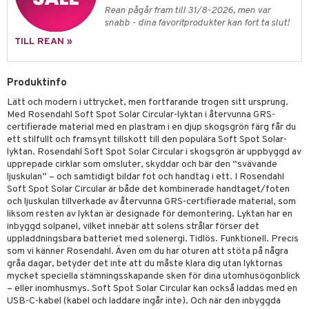
Rean pågår fram till 31/8-2026, men var
snabb - dina favoritprodukter kan fort ta slut!
TILL REAN »
Produktinfo
Lätt och modern i uttrycket, men fortfarande trogen sitt ursprung.
Med Rosendahl Soft Spot Solar Circular-lyktan i återvunna GRS-
certifierade material med en plastram i en djup skogsgrön färg får du
ett stilfullt och framsynt tillskott till den populära Soft Spot Solar-
lyktan. Rosendahl Soft Spot Solar Circular i skogsgrön är uppbyggd av
upprepade cirklar som omsluter, skyddar och bär den “svävande
ljuskulan” – och samtidigt bildar fot och handtag i ett. I Rosendahl
Soft Spot Solar Circular är både det kombinerade handtaget/foten
och ljuskulan tillverkade av återvunna GRS-certifierade material, som
liksom resten av lyktan är designade för demontering. Lyktan har en
inbyggd solpanel, vilket innebär att solens strålar förser det
uppladdningsbara batteriet med solenergi. Tidlös. Funktionell. Precis
som vi känner Rosendahl. Även om du har oturen att stöta på några
gråa dagar, betyder det inte att du måste klara dig utan lyktornas
mycket speciella stämningsskapande sken för dina utomhusögonblick
– eller inomhusmys. Soft Spot Solar Circular kan också laddas med en
USB-C-kabel (kabel och laddare ingår inte). Och när den inbyggda