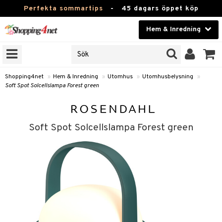
Perfekta sommartips
-
45 dagars öppet köp
Hem & Inredning
RKEN
Skönhet
JER
ODUKTER
Kontaktlinser
Shopping4net
»
Hem & Inredning
»
Utomhus
»
Utomhusbelysning
»
Soft Spot Solcellslampa Forest green
TKORT
Hälsokost
Apotek
Soft Spot Solcellslampa Forest green
sinredning
Fitness
g
textilier
mpor
Hem & Inredning
g
stillbehör
bler
ngstillbehör
Leksaker, Barn & Baby
ronik
msdekoration
r
e & krokar
Varumärken
dslampor
et
msförvaring
us
Kampanjer
lampor
g
stextilier
tor & Ljusstakar
varing