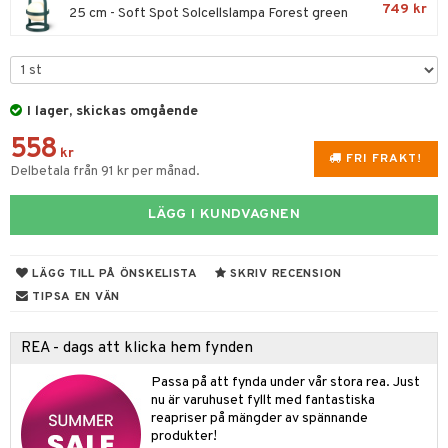
til
e
749 kr
25 cm - Soft Spot Solcellslampa Forest green
vtillbehör
an & Örngott
 & Muggar
änst
kknivar
Kryddkvarnar
 & svar
l- & Grönsaksknivar
ngstillbehör
I lager, skickas omgående
produkt
rbrädor
nnor
558
kr
elningen
FRI FRAKT!
cialknivar
Delbetala från 91 kr per månad.
way / Outdoor
tik
skor
ar
LÄGG I KUNDVAGNEN
lådor
ietter
& Bakformar
LÄGG TILL PÅ ÖNSKELISTA
SKRIV RECENSION
moskannor
pa tallrikar
gningsfat & Skålar
TIPSA EN VÄN
rmosmuggar
tallrikar
Bartillbehör
REA - dags att klicka hem fynden
Passa på att fynda under vår stora rea. Just
nu är varuhuset fyllt med fantastiska
reapriser på mängder av spännande
produkter!