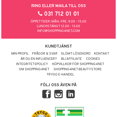
RING ELLER MAILA TILL OSS
031 712 01 01
ÖPPETTIDER: MÅN.-FRE. 9.00 - 15.00
LUNCHSTÄNGT 12.00 - 13.00
INFO@SHOPPING4NET.COM
KUNDTJÄNST
MIN PROFIL
FRÅGOR & SVAR
GLÖMT LÖSENORD
KONTAKT
ÄR DU EN INFLUENCER?
BLI AFFILIATE
COOKIES
INTEGRITETSPOLICY
KÖPVILLKOR FÖR SHOPPING4NET
OM SHOPPING4NET
SHOPPING4NET BEAUTYSTORE
TRYGG E-HANDEL
FÖLJ OSS ÄVEN PÅ