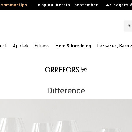
 sommartips
-
Köp nu, betala i september -
45 dagars 
ost
Apotek
Fitness
Hem & Inredning
Leksaker, Barn 
Difference