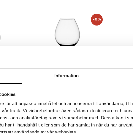
-8%
Information
cl (45cl)
Difference Fruit Vitvinsglas 45cl (44cl)
Difference M
cookies
ORREFORS
ORREFORS
e för att anpassa innehållet och annonserna till användarna, tillh
 vinkoncept vars
Serien Difference - ett unikt vinkoncept vars
Serien Differen
vår trafik. Vi vidarebefordrar även sådana identifierare och anna
och smak. Serien
glas förstärker vinets doft och smak. Serien
glas förstärker
vensk Form
fick utmärkelsen Utmärkt Svensk Form
fick utmärkel
nnons- och analysföretag som vi samarbetar med. Dessa kan i sin
484
1569
(
ord.
527
kr
)
kr
kr
Hederspris 2002.
Hederspris 200
har tillhandahållit eller som de har samlat in när du har använt
ortsatt användande av vår webbplats.