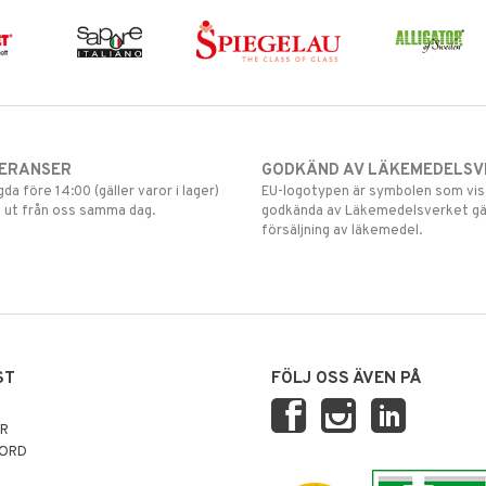
VERANSER
GODKÄND AV LÄKEMEDELSV
gda före 14:00 (gäller varor i lager)
EU-logotypen är symbolen som visar
 ut från oss samma dag.
godkända av Läkemedelsverket gä
försäljning av läkemedel.
ST
FÖLJ OSS ÄVEN PÅ
AR
NORD