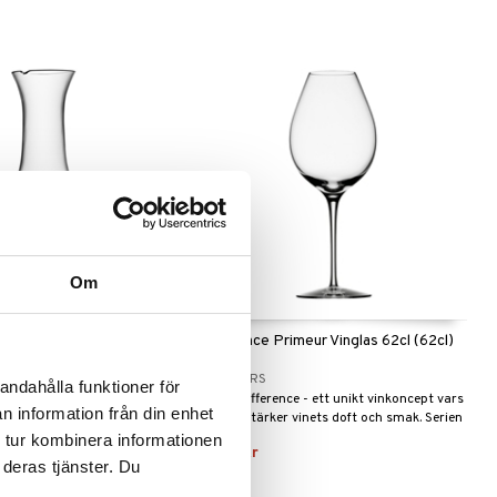
Om
agnum Karaff 300 cl
Difference Primeur Vinglas 62cl (62cl)
ORREFORS
andahålla funktioner för
ce - ett unikt vinkoncept vars
Serien Difference - ett unikt vinkoncept vars
n information från din enhet
 vinets doft och smak. Serien
glas förstärker vinets doft och smak. Serien
sen Utmärkt Svensk Form
fick utmärkelsen Utmärkt Svensk Form
 tur kombinera informationen
483
kr
2.
Hederspris 2002.
 deras tjänster. Du