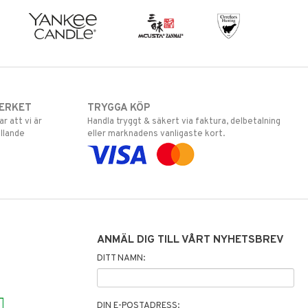
ERKET
TRYGGA KÖP
 att vi är
Handla tryggt & säkert via faktura, delbetalning
llande
eller marknadens vanligaste kort.
ANMÄL DIG TILL VÅRT NYHETSBREV
DITT NAMN:
DIN E-POSTADRESS: