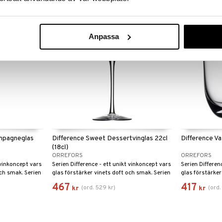
-12%
Anpassa
ampagneglas
Difference Sweet Dessertvinglas 22cl
Difference Va
(18cl)
ORREFORS
ORREFORS
 vinkoncept vars
Serien Difference - ett unikt vinkoncept vars
Serien Differen
och smak. Serien
glas förstärker vinets doft och smak. Serien
glas förstärker
vensk Form
fick utmärkelsen Utmärkt Svensk Form
fick utmärkel
467
417
(
ord.
529
kr
)
(
ord
kr
kr
Hederspris 2002.
Hederspris 200