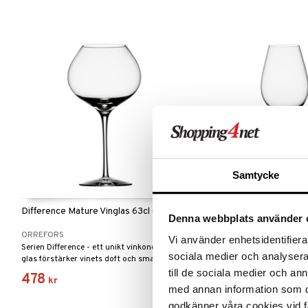
Samtycke
Difference Mature Vinglas 63cl (65cl)
Difference Crisp Vitvin 46
Denna webbplats använder 
ORREFORS
ORREFORS
Vi använder enhetsidentifierar
Serien Difference - ett unikt vinkoncept vars
Serien Difference - ett unikt
sociala medier och analysera 
glas förstärker vinets doft och smak. Serien
glas förstärker vinets doft 
fick utmärkelsen Utmärkt Svensk Form
fick utmärkelsen Utmärkt S
till de sociala medier och a
478
578
kr
kr
Hederspris 2002.
Hederspris 2002.
med annan information som du 
godkänner våra cookies vid f