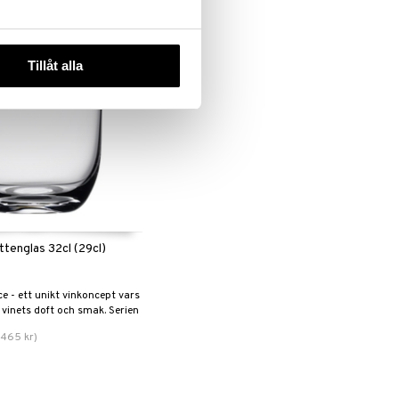
-10%
Tillåt alla
ttenglas 32cl (29cl)
ce - ett unikt vinkoncept vars
 vinets doft och smak. Serien
sen Utmärkt Svensk Form
.
465
kr
)
2.