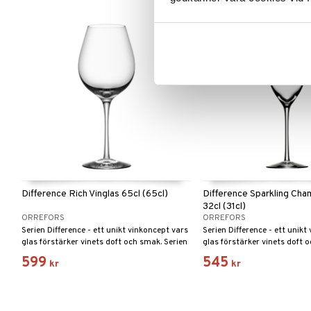
Difference Rich Vinglas 65cl (65cl)
Difference Sparkling Ch
32cl (31cl)
ORREFORS
ORREFORS
Serien Difference - ett unikt vinkoncept vars
Serien Difference - ett unikt
glas förstärker vinets doft och smak. Serien
glas förstärker vinets doft 
fick utmärkelsen Utmärkt Svensk Form
fick utmärkelsen Utmärkt S
599
545
kr
kr
Hederspris 2002.
Hederspris 2002.