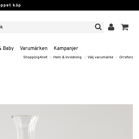
öppet köp
& Baby
Varumärken
Kampanjer
Shopping4net
»
Hem & Inredning
»
Välj varumärke
»
Orrefors