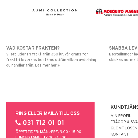
VAD KOSTAR FRAKTEN?
SNABBA LE
Vi erbjuder fri frakt från 350 kr. Vår gräns för
Beställningar la
fraktfri leverans bestäms utifån vilken avdelning
skickas normalt
du handlar från. Läs mer här »
KUNDTJÄN
RING ELLER MAILA TILL OSS
MIN PROFIL
031 712 01 01
FRÅGOR & SV
GLÖMT LÖSE
ÖPPETTIDER: MÅN.-FRE. 9.00 - 15.00
KONTAKT
LUNCHSTÄNGT 12.00 - 13.00